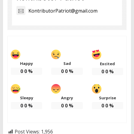
KontributorPatriot@gmail.com
Happy
Sad
Excited
0
0
%
0
0
%
0
0
%
Sleepy
Angry
Surprise
0
0
%
0
0
%
0
0
%
Post Views:
1,956