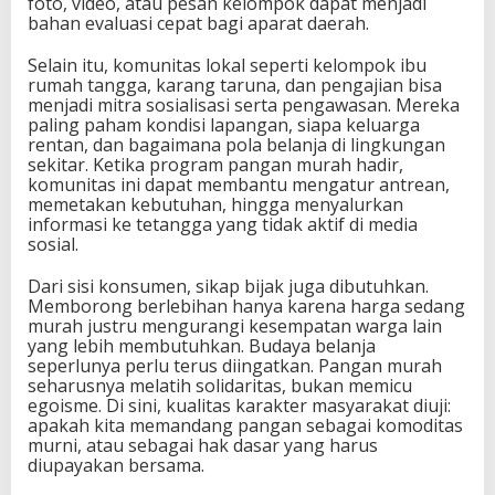
foto, video, atau pesan kelompok dapat menjadi
bahan evaluasi cepat bagi aparat daerah.
Selain itu, komunitas lokal seperti kelompok ibu
rumah tangga, karang taruna, dan pengajian bisa
menjadi mitra sosialisasi serta pengawasan. Mereka
paling paham kondisi lapangan, siapa keluarga
rentan, dan bagaimana pola belanja di lingkungan
sekitar. Ketika program pangan murah hadir,
komunitas ini dapat membantu mengatur antrean,
memetakan kebutuhan, hingga menyalurkan
informasi ke tetangga yang tidak aktif di media
sosial.
Dari sisi konsumen, sikap bijak juga dibutuhkan.
Memborong berlebihan hanya karena harga sedang
murah justru mengurangi kesempatan warga lain
yang lebih membutuhkan. Budaya belanja
seperlunya perlu terus diingatkan. Pangan murah
seharusnya melatih solidaritas, bukan memicu
egoisme. Di sini, kualitas karakter masyarakat diuji:
apakah kita memandang pangan sebagai komoditas
murni, atau sebagai hak dasar yang harus
diupayakan bersama.