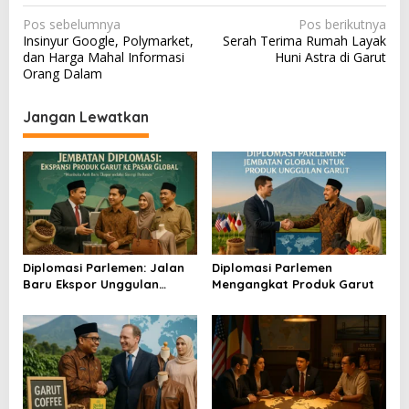
N
Pos sebelumnya
Pos berikutnya
Insinyur Google, Polymarket,
Serah Terima Rumah Layak
a
dan Harga Mahal Informasi
Huni Astra di Garut
v
Orang Dalam
i
Jangan Lewatkan
g
a
s
i
p
o
Diplomasi Parlemen: Jalan
Diplomasi Parlemen
s
Baru Ekspor Unggulan
Mengangkat Produk Garut
Garut