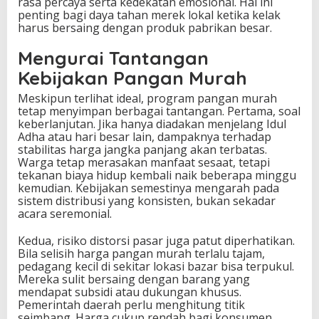
rasa percaya serta kedekatan emosional. Hal ini
penting bagi daya tahan merek lokal ketika kelak
harus bersaing dengan produk pabrikan besar.
Mengurai Tantangan
Kebijakan Pangan Murah
Meskipun terlihat ideal, program pangan murah
tetap menyimpan berbagai tantangan. Pertama, soal
keberlanjutan. Jika hanya diadakan menjelang Idul
Adha atau hari besar lain, dampaknya terhadap
stabilitas harga jangka panjang akan terbatas.
Warga tetap merasakan manfaat sesaat, tetapi
tekanan biaya hidup kembali naik beberapa minggu
kemudian. Kebijakan semestinya mengarah pada
sistem distribusi yang konsisten, bukan sekadar
acara seremonial.
Kedua, risiko distorsi pasar juga patut diperhatikan.
Bila selisih harga pangan murah terlalu tajam,
pedagang kecil di sekitar lokasi bazar bisa terpukul.
Mereka sulit bersaing dengan barang yang
mendapat subsidi atau dukungan khusus.
Pemerintah daerah perlu menghitung titik
seimbang. Harga cukup rendah bagi konsumen