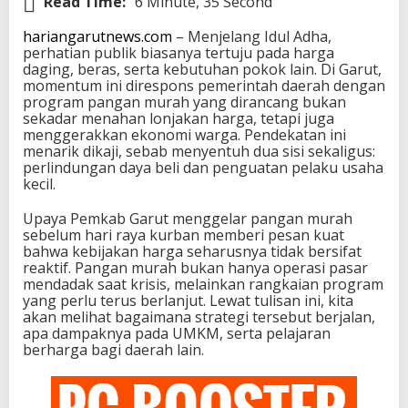
Read Time:
6 Minute, 35 Second
hariangarutnews.com
– Menjelang Idul Adha,
perhatian publik biasanya tertuju pada harga
daging, beras, serta kebutuhan pokok lain. Di Garut,
momentum ini direspons pemerintah daerah dengan
program pangan murah yang dirancang bukan
sekadar menahan lonjakan harga, tetapi juga
menggerakkan ekonomi warga. Pendekatan ini
menarik dikaji, sebab menyentuh dua sisi sekaligus:
perlindungan daya beli dan penguatan pelaku usaha
kecil.
Upaya Pemkab Garut menggelar pangan murah
sebelum hari raya kurban memberi pesan kuat
bahwa kebijakan harga seharusnya tidak bersifat
reaktif. Pangan murah bukan hanya operasi pasar
mendadak saat krisis, melainkan rangkaian program
yang perlu terus berlanjut. Lewat tulisan ini, kita
akan melihat bagaimana strategi tersebut berjalan,
apa dampaknya pada UMKM, serta pelajaran
berharga bagi daerah lain.