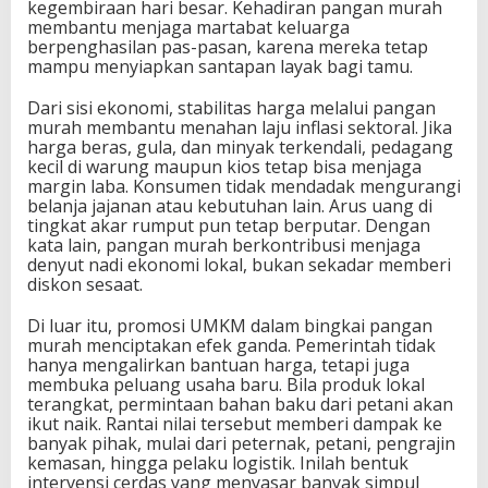
kegembiraan hari besar. Kehadiran pangan murah
membantu menjaga martabat keluarga
berpenghasilan pas-pasan, karena mereka tetap
mampu menyiapkan santapan layak bagi tamu.
Dari sisi ekonomi, stabilitas harga melalui pangan
murah membantu menahan laju inflasi sektoral. Jika
harga beras, gula, dan minyak terkendali, pedagang
kecil di warung maupun kios tetap bisa menjaga
margin laba. Konsumen tidak mendadak mengurangi
belanja jajanan atau kebutuhan lain. Arus uang di
tingkat akar rumput pun tetap berputar. Dengan
kata lain, pangan murah berkontribusi menjaga
denyut nadi ekonomi lokal, bukan sekadar memberi
diskon sesaat.
Di luar itu, promosi UMKM dalam bingkai pangan
murah menciptakan efek ganda. Pemerintah tidak
hanya mengalirkan bantuan harga, tetapi juga
membuka peluang usaha baru. Bila produk lokal
terangkat, permintaan bahan baku dari petani akan
ikut naik. Rantai nilai tersebut memberi dampak ke
banyak pihak, mulai dari peternak, petani, pengrajin
kemasan, hingga pelaku logistik. Inilah bentuk
intervensi cerdas yang menyasar banyak simpul