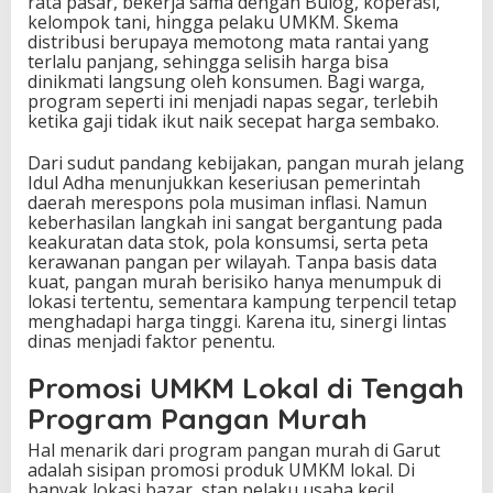
rata pasar, bekerja sama dengan Bulog, koperasi,
kelompok tani, hingga pelaku UMKM. Skema
distribusi berupaya memotong mata rantai yang
terlalu panjang, sehingga selisih harga bisa
dinikmati langsung oleh konsumen. Bagi warga,
program seperti ini menjadi napas segar, terlebih
ketika gaji tidak ikut naik secepat harga sembako.
Dari sudut pandang kebijakan, pangan murah jelang
Idul Adha menunjukkan keseriusan pemerintah
daerah merespons pola musiman inflasi. Namun
keberhasilan langkah ini sangat bergantung pada
keakuratan data stok, pola konsumsi, serta peta
kerawanan pangan per wilayah. Tanpa basis data
kuat, pangan murah berisiko hanya menumpuk di
lokasi tertentu, sementara kampung terpencil tetap
menghadapi harga tinggi. Karena itu, sinergi lintas
dinas menjadi faktor penentu.
Promosi UMKM Lokal di Tengah
Program Pangan Murah
Hal menarik dari program pangan murah di Garut
adalah sisipan promosi produk UMKM lokal. Di
banyak lokasi bazar, stan pelaku usaha kecil