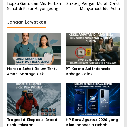
Bupati Garut dan Misi Kurban
Strategi Pangan Murah Garut
a
Sehat di Pasar Bayongbong
Menyambut Idul Adha
v
i
Jangan Lewatkan
g
a
s
i
p
o
Merasa Sehat Belum Tentu
PT Kereta Api Indonesia:
Aman: Saatnya Cek
Bahaya Colok
s
Kesehatan Menyeluruh
Sembarangan di Gerbong
Tragedi di Ekspedisi Broad
HP Baru Agustus 2026 yang
Peak Pakistan
Bikin Indonesia Heboh