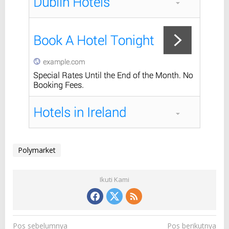
Polymarket
Ikuti Kami
N
Pos sebelumnya
Pos berikutnya