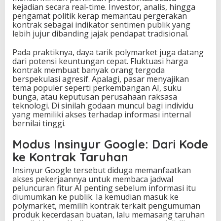
kejadian secara real-time. Investor, analis, hingga
pengamat politik kerap memantau pergerakan
kontrak sebagai indikator sentimen publik yang
lebih jujur dibanding jajak pendapat tradisional.
Pada praktiknya, daya tarik polymarket juga datang
dari potensi keuntungan cepat. Fluktuasi harga
kontrak membuat banyak orang tergoda
berspekulasi agresif. Apalagi, pasar menyajikan
tema populer seperti perkembangan AI, suku
bunga, atau keputusan perusahaan raksasa
teknologi. Di sinilah godaan muncul bagi individu
yang memiliki akses terhadap informasi internal
bernilai tinggi.
Modus Insinyur Google: Dari Kode
ke Kontrak Taruhan
Insinyur Google tersebut diduga memanfaatkan
akses pekerjaannya untuk membaca jadwal
peluncuran fitur AI penting sebelum informasi itu
diumumkan ke publik. Ia kemudian masuk ke
polymarket, memilih kontrak terkait pengumuman
produk kecerdasan buatan, lalu memasang taruhan