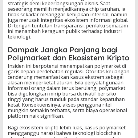
strategis demi keberlangsungan bisnis. Saat
seseorang memilih menjadikannya chip taruhan, ia
tidak sekadar melanggar kebijakan internal, namun
juga merusak integritas ekosistem informasi global.
Di tengah tuntutan transparansi, perilaku semacam
ini menambah keraguan publik terhadap industri
teknologi.
Dampak Jangka Panjang bagi
Polymarket dan Ekosistem Kripto
Insiden ini berpotensi menempatkan polymarket di
garis depan perdebatan regulasi. Otoritas keuangan
cenderung memanfaatkan kasus ekstrem sebagai
alasan memperketat aturan. Bila penyalahgunaan
informasi orang dalam terus berulang, polymarket
bisa digolongkan mirip bursa derivatif berisiko
tinggi yang harus tunduk pada standar kepatuhan
ketat. Konsekuensinya, akses pengguna ritel
mungkin semakin terbatas, serta biaya operasional
platform naik signifikan.
Bagi ekosistem kripto lebih luas, kasus polymarket
mengganggu narasi bahwa teknologi blockchain