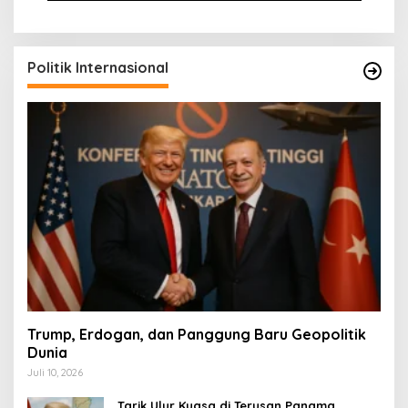
Politik Internasional
Trump, Erdogan, dan Panggung Baru Geopolitik
Dunia
Juli 10, 2026
Tarik Ulur Kuasa di Terusan Panama