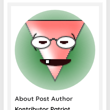
About Post Author
Kontributor Patriot