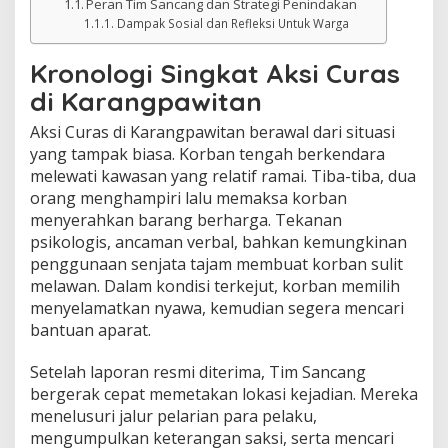
Peran Tim Sancang dan Strategi Penindakan
Dampak Sosial dan Refleksi Untuk Warga
Kronologi Singkat Aksi Curas
di Karangpawitan
Aksi Curas di Karangpawitan berawal dari situasi
yang tampak biasa. Korban tengah berkendara
melewati kawasan yang relatif ramai. Tiba-tiba, dua
orang menghampiri lalu memaksa korban
menyerahkan barang berharga. Tekanan
psikologis, ancaman verbal, bahkan kemungkinan
penggunaan senjata tajam membuat korban sulit
melawan. Dalam kondisi terkejut, korban memilih
menyelamatkan nyawa, kemudian segera mencari
bantuan aparat.
Setelah laporan resmi diterima, Tim Sancang
bergerak cepat memetakan lokasi kejadian. Mereka
menelusuri jalur pelarian para pelaku,
mengumpulkan keterangan saksi, serta mencari