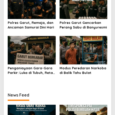
Polres Garut, Remaja, dan
Polres Garut Gencarkan
Ancaman Samurai Dini Hari
Perang Sabu di Banyuresmi
Penganiayaan Gara-Gara
Modus Peredaran Narkoba
Parkir: Luka di Tubuh, Retak
di Balik Tahu Bulat
di Nurani
News Feed