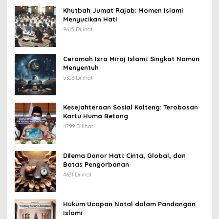
Khutbah Jumat Rajab: Momen Islami
Menyucikan Hati
9615 Dilihat
Ceramah Isra Miraj Islami: Singkat Namun
Menyentuh
5323 Dilihat
Kesejahteraan Sosial Kalteng: Terobosan
Kartu Huma Betang
4799 Dilihat
Dilema Donor Hati: Cinta, Global, dan
Batas Pengorbanan
4631 Dilihat
Hukum Ucapan Natal dalam Pandangan
Islami