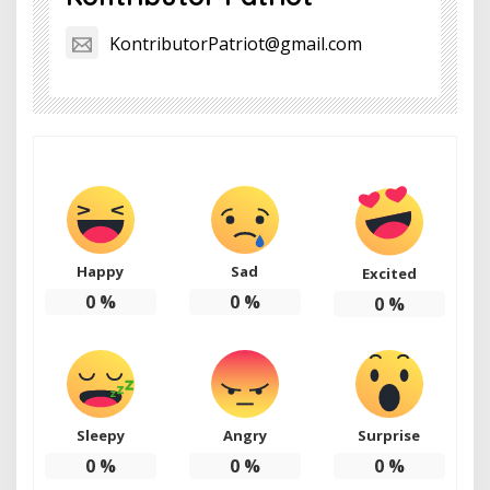
KontributorPatriot@gmail.com
Happy
Sad
Excited
0
%
0
%
0
%
Sleepy
Angry
Surprise
0
%
0
%
0
%