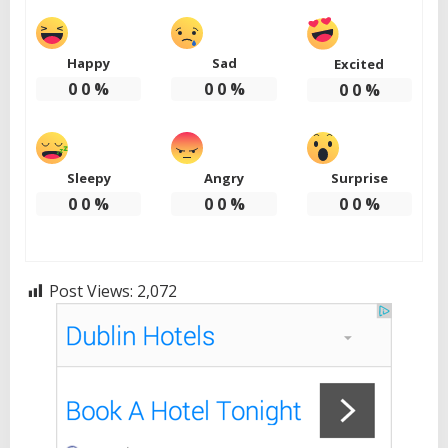
Happy
Sad
Excited
0
0
%
0
0
%
0
0
%
Sleepy
Angry
Surprise
0
0
%
0
0
%
0
0
%
Post Views:
2,072