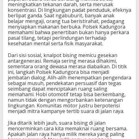
meningkatkan tekanan darah, serta merusak
konsentrasi. Di lingkungan padat penduduk, efeknya
berlipat ganda. Saat ngabuburit, banyak anak
belajar mengaji, orang tua beristirahat, pedagang
menyiapkan makanan berbuka. Polsek Kadungora
memahami bahwa penertiban bukan hanya perkara
pasal tilang, tetapi perlindungan terhadap
kesehatan mental serta fisik masyarakat.
Dari sisi sosial, knalpot bising memicu gesekan
antargenerasi. Remaja sering merasa dihakimi,
sementara orang dewasa merasa diabaikan. Di titik
ini, langkah Polsek Kadungora bisa menjadi
jembatan dialog. Alih-alih menempatkan pengendara
sebagai musuh, pendekatan persuasif dan tegas
seimbang dapat menciptakan ruang saling
memahami. Hobi otomotif tetap bisa berkembang,
namun tidak dengan mengorbankan ketenangan
lingkungan. Komunitas motor justru berpotensi
menjadi mitra kampanye tertib suara di jalan raya.
Jika ditarik lebih jauh, suara bising di jalan
mencerminkan cara kita memaknai ruang bersama.
Apakah jalan raya hanya milik mereka yang paling