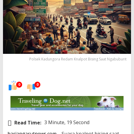
Polsek Kadungora Redam Knalpot Bising Saat Ngabuburit
0
0
Read Time:
3 Minute, 19 Second
hariangarutnews.com
– Suara knalpot bising saat