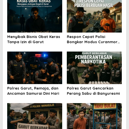
a
s
i
p
o
Menyibak Bisnis Obat Keras
Respon Cepat Polisi
Tanpa Izin di Garut
Bongkar Modus Curanmor
s
Kilat
Polres Garut, Remaja, dan
Polres Garut Gencarkan
Ancaman Samurai Dini Hari
Perang Sabu di Banyuresmi