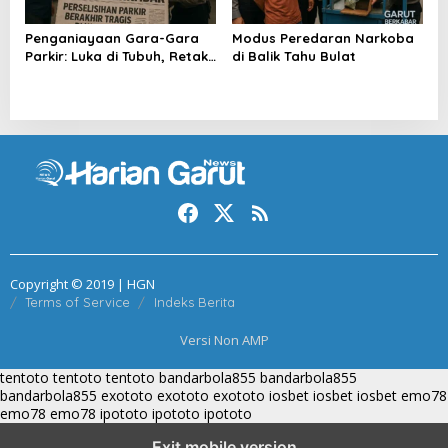
Penganiayaan Gara-Gara
Modus Peredaran Narkoba
Parkir: Luka di Tubuh, Retak
di Balik Tahu Bulat
di Nurani
Copyright © 2019 | HGN
Terms of Service
Indeks Berita
Versi Non AMP
tentoto
tentoto
tentoto
bandarbola855
bandarbola855
bandarbola855
exototo
exototo
exototo
iosbet
iosbet
iosbet
emo78
emo78
emo78
ipototo
ipototo
ipototo
Exit mobile version