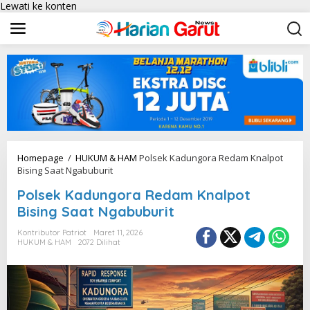
Lewati ke konten
Homepage
/
HUKUM & HAM
Polsek Kadungora Redam Knalpot
Bising Saat Ngabuburit
Polsek Kadungora Redam Knalpot
Bising Saat Ngabuburit
Kontributor Patriot
Maret 11, 2026
HUKUM & HAM
2072 Dilihat