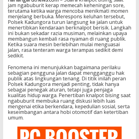
jam ngabuburit kerap memecah keheningan sore,
terutama ketika warga mencoba menikmati momen
menjelang berbuka. Merespons keluhan tersebut,
Polsek Kadungora turun langsung ke jalan untuk
menertibkan kendaraan berknalpot berisik. Langkah
ini bukan sekadar razia musiman, melainkan upaya
membangun kembali rasa nyaman di ruang publik.
Ketika suara mesin berlebihan mulai menguasai
jalan, rasa tenteram warga terampas sedikit demi
sedikit.
Fenomena ini menunjukkan bagaimana perilaku
sebagian pengguna jalan dapat mengganggu hak
publik atas lingkungan tenang. Di titik inilah peran
Polsek Kadungora menjadi penting, tidak hanya
sebagai penegak aturan, tetapi juga penjaga
kualitas hidup warga. Penertiban knalpot bising saat
ngabuburit membuka ruang diskusi lebih luas
mengenai etika berkendara, kepedulian sosial, serta
keseimbangan antara hobi otomotif dan ketertiban
umum.