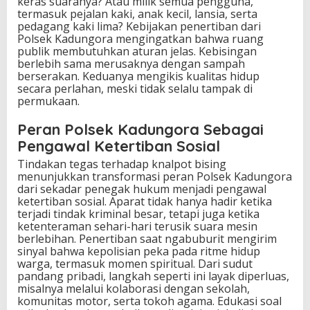
keras suaranya? Atau milik semua pengguna,
termasuk pejalan kaki, anak kecil, lansia, serta
pedagang kaki lima? Kebijakan penertiban dari
Polsek Kadungora mengingatkan bahwa ruang
publik membutuhkan aturan jelas. Kebisingan
berlebih sama merusaknya dengan sampah
berserakan. Keduanya mengikis kualitas hidup
secara perlahan, meski tidak selalu tampak di
permukaan.
Peran Polsek Kadungora Sebagai
Pengawal Ketertiban Sosial
Tindakan tegas terhadap knalpot bising
menunjukkan transformasi peran Polsek Kadungora
dari sekadar penegak hukum menjadi pengawal
ketertiban sosial. Aparat tidak hanya hadir ketika
terjadi tindak kriminal besar, tetapi juga ketika
ketenteraman sehari-hari terusik suara mesin
berlebihan. Penertiban saat ngabuburit mengirim
sinyal bahwa kepolisian peka pada ritme hidup
warga, termasuk momen spiritual. Dari sudut
pandang pribadi, langkah seperti ini layak diperluas,
misalnya melalui kolaborasi dengan sekolah,
komunitas motor, serta tokoh agama. Edukasi soal