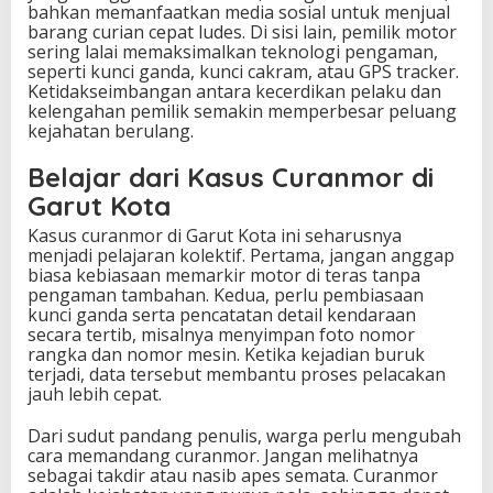
bahkan memanfaatkan media sosial untuk menjual
barang curian cepat ludes. Di sisi lain, pemilik motor
sering lalai memaksimalkan teknologi pengaman,
seperti kunci ganda, kunci cakram, atau GPS tracker.
Ketidakseimbangan antara kecerdikan pelaku dan
kelengahan pemilik semakin memperbesar peluang
kejahatan berulang.
Belajar dari Kasus Curanmor di
Garut Kota
Kasus curanmor di Garut Kota ini seharusnya
menjadi pelajaran kolektif. Pertama, jangan anggap
biasa kebiasaan memarkir motor di teras tanpa
pengaman tambahan. Kedua, perlu pembiasaan
kunci ganda serta pencatatan detail kendaraan
secara tertib, misalnya menyimpan foto nomor
rangka dan nomor mesin. Ketika kejadian buruk
terjadi, data tersebut membantu proses pelacakan
jauh lebih cepat.
Dari sudut pandang penulis, warga perlu mengubah
cara memandang curanmor. Jangan melihatnya
sebagai takdir atau nasib apes semata. Curanmor