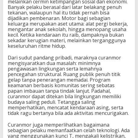
melainkan cermin ketimpangan sosial dan ekonomi.
Banyak pelaku berasal dari latar belakang penuh
tekanan, walaupun hal itu tidak pernah bisa
dijadikan pembenaran. Motor bagi sebagian
keluarga merupakan aset utama: alat pergi bekerja,
mengantar anak sekolah, hingga menopang usaha
kecil. Ketika kendaraan itu raib, dampaknya bukan
sekadar kerugian materi, melainkan terganggunya
keseluruhan ritme hidup.
Dari sudut pandang pribadi, maraknya curanmor
mengisyaratkan dua masalah: minimnya
pengawasan lingkungan serta lemahnya
pencegahan struktural. Ruang publik penuh titik
gelap tanpa penerangan memadai. Program
keamanan berbasis komunitas sering sebatas
papan imbauan tanpa tindak lanjut. Padahal,
curanmor dapat ditekan bila lingkungan memiliki
budaya saling peduli. Tetangga saling
memperhatikan, mencatat kendaraan asing, serta
tidak ragu bertanya bila ada aktivitas mencurigakan.
Curanmor juga memperlihatkan bagaimana
sebagian pelaku memanfaatkan celah teknologi. Ada
yang menggunakan kunci T, mengakali kelistrikan,