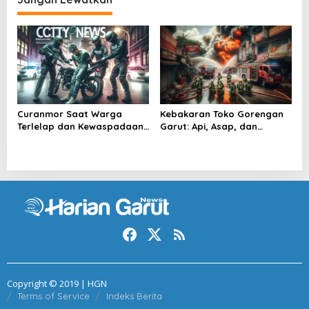
g
a
s
i
p
o
Curanmor Saat Warga
Kebakaran Toko Gorengan
s
Terlelap dan Kewaspadaan
Garut: Api, Asap, dan
Kota
Pelajaran
Copyright © 2019 | HGN
Terms of Service
Indeks Berita