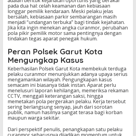
adalah bentuk kejahatan oportunis yang berakar
pada dua hal: celah keamanan dan kebiasaan
longgar pemilik kendaraan. Meski pelaku jelas
bersalah, kebiasaan parkir sembarangan masih
menjadi “undangan terbuka” bagi tindak kejahatan.
Jika kita ingin menekan angka curanmor, perubahan
pola pikir pemilik motor sama pentingnya dengan
tindakan tegas aparat penegak hukum.
Peran Polsek Garut Kota
Mengungkap Kasus
Keberhasilan Polsek Garut Kota membekuk terduga
pelaku curanmor menunjukkan adanya upaya serius
mengamankan wilayah. Pengungkapan kasus
semacam ini biasanya tidak instan. Aparat perlu
menelusuri laporan kehilangan, memeriksa rekaman
CCTV, menggali keterangan saksi, hingga
memetakan pola pergerakan pelaku. Kerja tersebut
sering berlangsung senyap, jauh dari sorotan
publik, namun hasilnya sangat terasa bagi korban
maupun warga sekitar.
Dari perspektif penulis, penangkapan satu pelaku
curanmor seharusnya dijadikan momentum untuk