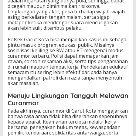
adalah kejahatan yang punya pola, sehingga dapat
dicegah maupun diminimalkan risikonya.
Lingkungan yang aktif, peka terhadap wajah-wajah
asing berkeliaran tengah malam, serta sigap
melapor ketika mendengar suara mencurigakan
akan lebih sulit ditembus pelaku.
Polsek Garut Kota bisa menjadikan kasus ini sebagai
pintu masuk program edukasi publik. Misalnya,
sosialisasi keliling ke RW atau RT mengenai modus
curanmor terbaru. Polisi dapat memaparkan jam
rawan, contoh rekaman aksi, serta tips pengamanan
di rumah maupun tempat kerja. Pendekatan edukatif
semacam itu sering lebih efektif daripada hanya
mengandalkan patroli dan razia tanpa menyentuh
akar masalah.
Menuju Lingkungan Tangguh Melawan
Curanmor
Pada akhirnya, curanmor di Garut Kota mengajarkan
bahwa rasa aman tidak bisa diserahkan sepenuhnya
kepada aparat. Keamanan tercipta melalui kerja
bersama: penegakan hukum tegas, kewaspadaan
pemilik kendaraan, solidaritas antarwarga, serta