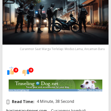
Curanmor Saat Warga Terlelap: Modus Lama, Ancaman Baru
0
0
Read Time:
4 Minute, 38 Second
hariangarutnews.com
– Curanmor kembali