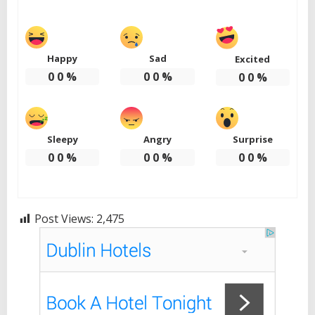
Happy
Sad
Excited
0
0
%
0
0
%
0
0
%
Sleepy
Angry
Surprise
0
0
%
0
0
%
0
0
%
Post Views:
2,475