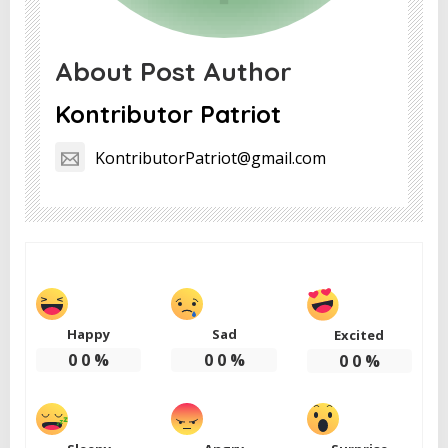
About Post Author
Kontributor Patriot
KontributorPatriot@gmail.com
Happy
Sad
Excited
0
0
%
0
0
%
0
0
%