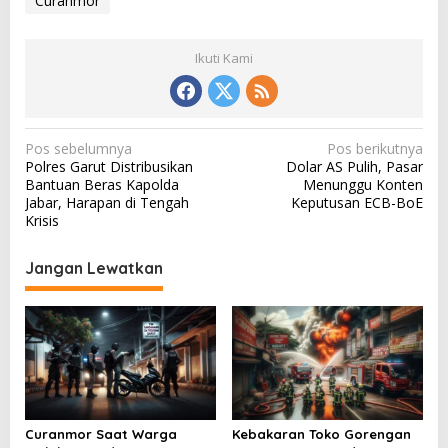
Curanmor
Ikuti Kami
N
Pos sebelumnya
Pos berikutnya
Polres Garut Distribusikan
Dolar AS Pulih, Pasar
a
Bantuan Beras Kapolda
Menunggu Konten
v
Jabar, Harapan di Tengah
Keputusan ECB-BoE
Krisis
i
g
Jangan Lewatkan
a
s
i
p
o
s
Curanmor Saat Warga
Kebakaran Toko Gorengan