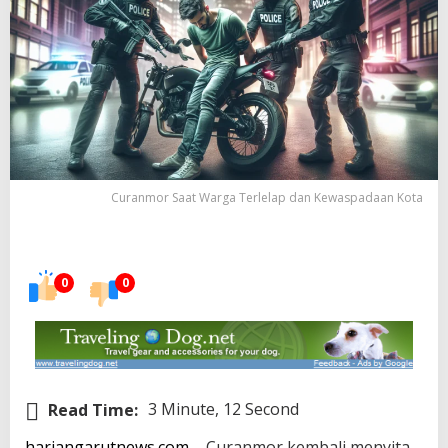
Curanmor Saat Warga Terlelap dan Kewaspadaan Kota
0
0
Read Time:
3 Minute, 12 Second
hariangarutnews.com
– Curanmor kembali menyita