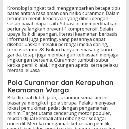
Kronologi singkat tadi menggambarkan betapa tipis
batas antara rasa aman dan risiko curanmor. Dalam
hitungan menit, kendaraan yang dibeli dengan
susah payah dapat raib. Situasi ini memperlihatkan
perlunya langkah preventif komprehensif. Selain
upaya fisik di lapangan, literasi keamanan berbasis
informasi juga penting, yang pesannya dapat
disebarluaskan melalui berbagai media daring,
termasuk
emo78
. Bukan hanya memasang kunci
ganda, tetapi juga membangun kebiasaan menjaga
lingkungan bersama. Curanmor tumbuh subur
ketika pemilik lalai, lingkungan apatis, serta pelaku
merasa leluasa.
Pola Curanmor dan Kerapuhan
Keamanan Warga
Bila ditelaah lebih jauh, curanmor semacam ini
biasanya mengikuti pola serupa. Pelaku menyasar
lokasi pemukiman padat dengan pengamanan
minim. Target utama cenderung motor populer,
mudah dijual kembali atau dibongkar sebagai
onderdil. Mereka mengamati kebiasaan pemilik,
seperti jam tidur, posisi parkir, hingga area paling