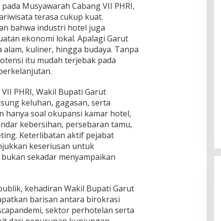
ir pada Musyawarah Cabang VII PHRI,
pariwisata terasa cukup kuat.
n bahwa industri hotel juga
atan ekonomi lokal. Apalagi Garut
a alam, kuliner, hingga budaya. Tanpa
otensi itu mudah terjebak pada
berkelanjutan.
II PHRI, Wakil Bupati Garut
ung keluhan, gagasan, serta
 hanya soal okupansi kamar hotel,
standar kebersihan, persebaran tamu,
ing. Keterlibatan aktif pejabat
njukkan keseriusan untuk
, bukan sekadar menyampaikan
ublik, kehadiran Wakil Bupati Garut
patkan barisan antara birokrasi
ascapandemi, sektor perhotelan serta
kit dari penurunan kunjungan