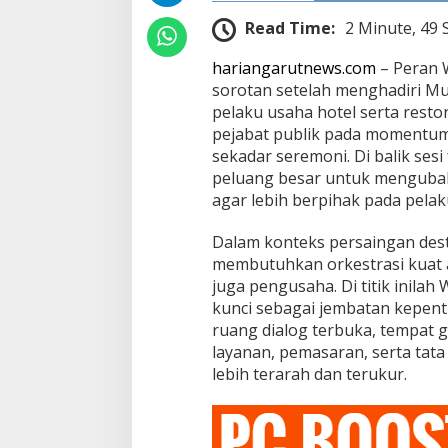
o
Read Time:
2 Minute, 49
r
a
hariangarutnews.com
– Peran W
n
sorotan setelah menghadiri Mu
pelaku usaha hotel serta restor
pejabat publik pada momentum
sekadar seremoni. Di balik ses
peluang besar untuk mengubah 
agar lebih berpihak pada pelak
Dalam konteks persaingan desti
membutuhkan orkestrasi kuat a
juga pengusaha. Di titik inila
kunci sebagai jembatan kepen
ruang dialog terbuka, tempat 
layanan, pemasaran, serta tata 
lebih terarah dan terukur.