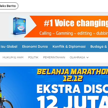
deks Berita
Isu Global
Ekonomi Dunia
Konflik & Diplomasi
Budaya &
HUKUM & HAM
POLITIK
PEMERINTAHAN
OLAHRAGA