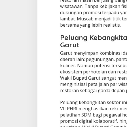
wisatawan. Tanpa kebijakan fisk
dukungan promosi terpadu yan
lambat. Muscab menjadi titik 
bersama yang lebih realistis.
Peluang Kebangkita
Garut
Garut menyimpan kombinasi daya
daerah lain: pegunungan, panta
kuliner. Namun potensi tersebu
ekosistem perhotelan dan resto
Wakil Bupati Garut sangat men
menginisiasi peta jalan pariwi
restoran sebagai garda depan
Peluang kebangkitan sektor in
VII PHRI menghasilkan rekome
pelatihan SDM bagi pegawai ho
promosi digital kolaboratif, h