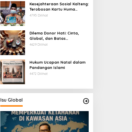
Kesejahteraan Sosial Kalteng:
Terobosan Kartu Huma
Betang
4795 Dilihat
Dilema Donor Hati: Cinta,
Global, dan Batas
Pengorbanan
4629 Dilihat
Hukum Ucapan Natal dalam
Pandangan Islami
4472 Dilihat
Isu Global