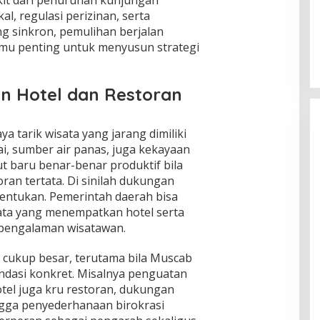
al, regulasi perizinan, serta
Ketahanan Bangsa Lewat
g sinkron, pemulihan berjalan
Lompatan Keamanan Pangan
temu penting untuk menyusun strategi
Di Isu Global
|
Agustus 8, 2026
n Hotel dan Restoran
 tarik wisata yang jarang dimiliki
i, sumber air panas, juga kekayaan
t baru benar-benar produktif bila
ran tertata. Di sinilah dukungan
entukan. Pemerintah daerah bisa
sata yang menempatkan hotel serta
 pengalaman wisatawan.
i cukup besar, terutama bila Muscab
ndasi konkret. Misalnya penguatan
tel juga kru restoran, dukungan
ingga penyederhanaan birokrasi