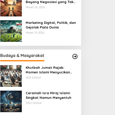
Bayang Negosiasi yang Tak
Pernah Usai
Maret 26, 2026
Marketing Digital, Politik, dan
Gejolak Piala Dunia
Maret 13, 2026
Budaya & Masyarakat
Khutbah Jumat Rajab:
Momen Islami Menyucikan
Hati
9612 Dilihat
Ceramah Isra Miraj Islami:
Singkat Namun Menyentuh
5322 Dilihat