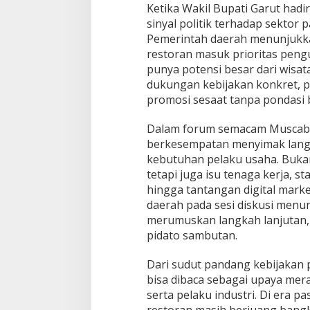
Ketika Wakil Bupati Garut had
sinyal politik terhadap sektor 
Pemerintah daerah menunjukka
restoran masuk prioritas pengu
punya potensi besar dari wisat
dukungan kebijakan konkret, p
promosi sesaat tanpa pondasi 
Dalam forum semacam Muscab V
berkesempatan menyimak langs
kebutuhan pelaku usaha. Bukan
tetapi juga isu tenaga kerja, 
hingga tantangan digital market
daerah pada sesi diskusi menu
merumuskan langkah lanjutan
pidato sambutan.
Dari sudut pandang kebijakan p
bisa dibaca sebagai upaya mera
serta pelaku industri. Di era p
restoran masih berjuang bang