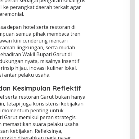
berperan sebagai pengarah sekaligus
ke perangkat daerah terkait agar
eremonial.
sa depan hotel serta restoran di
ampuan semua pihak membaca tren
tawan kini cenderung mencari
, ramah lingkungan, serta mudah
 Kehadiran Wakil Bupati Garut di
dukungan nyata, misalnya insentif
sip hijau, inovasi kuliner lokal,
si antar pelaku usaha.
dan Kesimpulan Reflektif
el serta restoran Garut bukan hanya
n, tetapi juga konsistensi kebijakan
ri momentum penting untuk
ti Garut memikul peran strategis:
an memastikan suara pelaku usaha
an kebijakan. Refleksinya,
mungkin diserahkan pada pasar