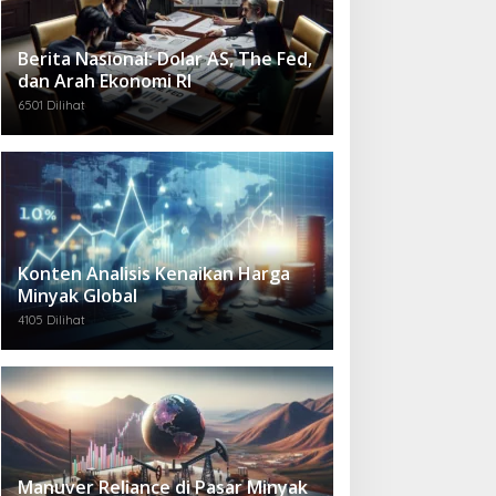
Berita Nasional: Dolar AS, The Fed,
dan Arah Ekonomi RI
6501 Dilihat
Konten Analisis Kenaikan Harga
Minyak Global
4105 Dilihat
Manuver Reliance di Pasar Minyak