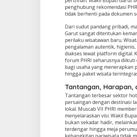
perizinan. Wakil Bupati Garut 
penghubung rekomendasi PHRI 
tidak berhenti pada dokumen s
Dari sudut pandang pribadi, ma
Garut sangat ditentukan kem
perilaku wisatawan baru. Wisa
pengalaman autentik, higienis
diakses lewat platform digital.
forum PHRI seharusnya diikuti 
bagi usaha yang menerapkan prin
hingga paket wisata terintegra
Tantangan, Harapan, 
Tantangan terbesar sektor hot
persaingan dengan destinasi lai
lokal. Muscab VII PHRI membe
menyelaraskan visi. Wakil Bupa
bukan sekadar hadir, melaink
terdengar hingga meja perumus
kebangkitan pariwisata tidak 