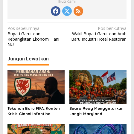
Ikuti Kami
N
Pos sebelumnya
Pos berikutnya
Bupati Garut dan
Wakil Bupati Garut dan Arah
a
Kebangkitan Ekonomi Tani
Baru Industri Hotel Restoran
v
NU
i
Jangan Lewatkan
g
a
s
i
p
o
Tekanan Baru FIFA: Konten
Suara Reog Menggetarkan
s
Krisis Gianni Infantino
Langit Maryland