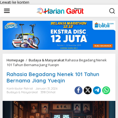
Lewati ke konten
Homepage
/
Budaya & Masyarakat
Rahasia Begadang Nenek
101 Tahun Bernama Jiang Yueqin
Rahasia Begadang Nenek 101 Tahun
Bernama Jiang Yueqin
Kontributor Patriot
Januari 31, 2026
Budaya & Masyarakat
3318 Dilihat