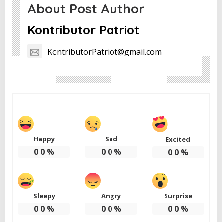
About Post Author
Kontributor Patriot
KontributorPatriot@gmail.com
Happy
Sad
Excited
0
0
%
0
0
%
0
0
%
Sleepy
Angry
Surprise
0
0
%
0
0
%
0
0
%