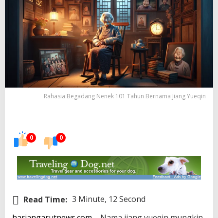
Rahasia Begadang Nenek 101 Tahun Bernama Jiang Yueqin
0
0
Read Time:
3 Minute, 12 Second
hariangarutnews.com
– Nama jiang yueqin mungkin