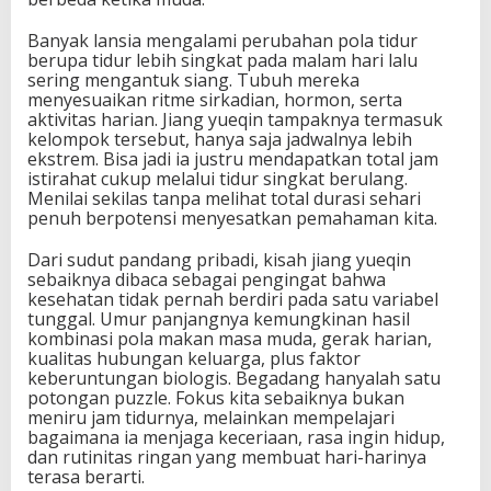
Banyak lansia mengalami perubahan pola tidur
berupa tidur lebih singkat pada malam hari lalu
sering mengantuk siang. Tubuh mereka
menyesuaikan ritme sirkadian, hormon, serta
aktivitas harian. Jiang yueqin tampaknya termasuk
kelompok tersebut, hanya saja jadwalnya lebih
ekstrem. Bisa jadi ia justru mendapatkan total jam
istirahat cukup melalui tidur singkat berulang.
Menilai sekilas tanpa melihat total durasi sehari
penuh berpotensi menyesatkan pemahaman kita.
Dari sudut pandang pribadi, kisah jiang yueqin
sebaiknya dibaca sebagai pengingat bahwa
kesehatan tidak pernah berdiri pada satu variabel
tunggal. Umur panjangnya kemungkinan hasil
kombinasi pola makan masa muda, gerak harian,
kualitas hubungan keluarga, plus faktor
keberuntungan biologis. Begadang hanyalah satu
potongan puzzle. Fokus kita sebaiknya bukan
meniru jam tidurnya, melainkan mempelajari
bagaimana ia menjaga keceriaan, rasa ingin hidup,
dan rutinitas ringan yang membuat hari-harinya
terasa berarti.