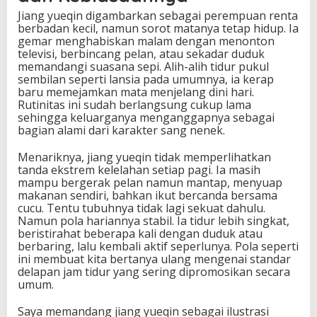
Jiang yueqin digambarkan sebagai perempuan renta
berbadan kecil, namun sorot matanya tetap hidup. Ia
gemar menghabiskan malam dengan menonton
televisi, berbincang pelan, atau sekadar duduk
memandangi suasana sepi. Alih-alih tidur pukul
sembilan seperti lansia pada umumnya, ia kerap
baru memejamkan mata menjelang dini hari.
Rutinitas ini sudah berlangsung cukup lama
sehingga keluarganya menganggapnya sebagai
bagian alami dari karakter sang nenek.
Menariknya, jiang yueqin tidak memperlihatkan
tanda ekstrem kelelahan setiap pagi. Ia masih
mampu bergerak pelan namun mantap, menyuap
makanan sendiri, bahkan ikut bercanda bersama
cucu. Tentu tubuhnya tidak lagi sekuat dahulu.
Namun pola hariannya stabil. Ia tidur lebih singkat,
beristirahat beberapa kali dengan duduk atau
berbaring, lalu kembali aktif seperlunya. Pola seperti
ini membuat kita bertanya ulang mengenai standar
delapan jam tidur yang sering dipromosikan secara
umum.
Saya memandang jiang yueqin sebagai ilustrasi