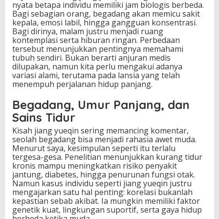
nyata betapa individu memiliki jam biologis berbeda.
Bagi sebagian orang, begadang akan memicu sakit
kepala, emosi labil, hingga gangguan konsentrasi.
Bagi dirinya, malam justru menjadi ruang
kontemplasi serta hiburan ringan. Perbedaan
tersebut menunjukkan pentingnya memahami
tubuh sendiri. Bukan berarti anjuran medis
dilupakan, namun kita perlu mengakui adanya
variasi alami, terutama pada lansia yang telah
menempuh perjalanan hidup panjang.
Begadang, Umur Panjang, dan
Sains Tidur
Kisah jiang yueqin sering memancing komentar,
seolah begadang bisa menjadi rahasia awet muda.
Menurut saya, kesimpulan seperti itu terlalu
tergesa-gesa. Penelitian menunjukkan kurang tidur
kronis mampu meningkatkan risiko penyakit
jantung, diabetes, hingga penurunan fungsi otak.
Namun kasus individu seperti jiang yueqin justru
mengajarkan satu hal penting: korelasi bukanlah
kepastian sebab akibat. Ia mungkin memiliki faktor
genetik kuat, lingkungan suportif, serta gaya hidup
berbeda ketika muda.