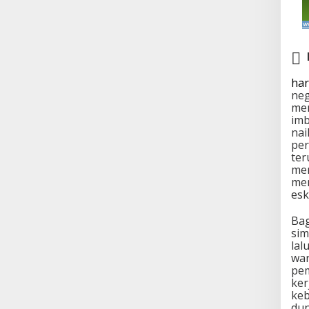
har
neg
men
imb
nai
per
ter
mem
mem
esk
Bag
sim
lal
war
pem
ker
keb
dun