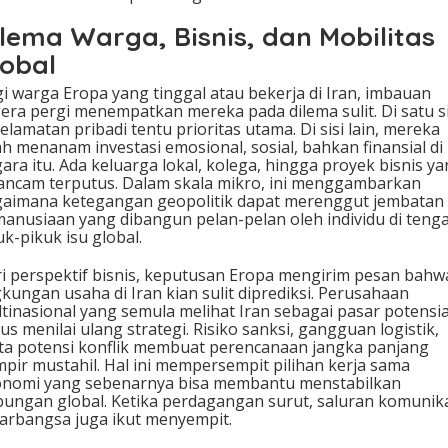
ilema Warga, Bisnis, dan Mobilitas
lobal
i warga Eropa yang tinggal atau bekerja di Iran, imbauan
era pergi menempatkan mereka pada dilema sulit. Di satu si
elamatan pribadi tentu prioritas utama. Di sisi lain, mereka
ah menanam investasi emosional, sosial, bahkan finansial di
ara itu. Ada keluarga lokal, kolega, hingga proyek bisnis y
ancam terputus. Dalam skala mikro, ini menggambarkan
aimana ketegangan geopolitik dapat merenggut jembatan
anusiaan yang dibangun pelan-pelan oleh individu di teng
uk-pikuk isu global.
i perspektif bisnis, keputusan Eropa mengirim pesan bahw
gkungan usaha di Iran kian sulit diprediksi. Perusahaan
tinasional yang semula melihat Iran sebagai pasar potensia
us menilai ulang strategi. Risiko sanksi, gangguan logistik,
ta potensi konflik membuat perencanaan jangka panjang
pir mustahil. Hal ini mempersempit pilihan kerja sama
nomi yang sebenarnya bisa membantu menstabilkan
ungan global. Ketika perdagangan surut, saluran komunik
arbangsa juga ikut menyempit.