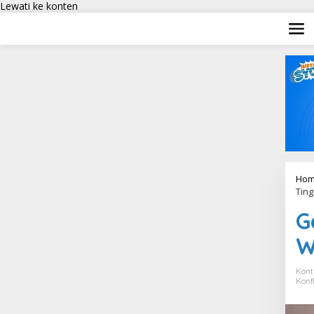
Lewati ke konten
Hom
Ting
G
W
Kont
Konf