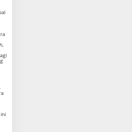
bal
ara
h,
agi
ng
-
ra
ini