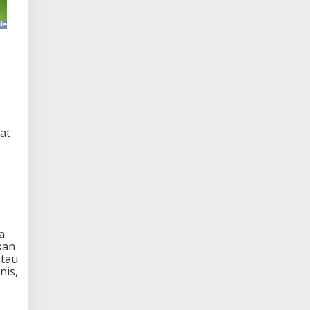
at
a
kan
atau
nis,