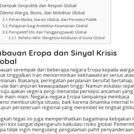
Dampak Geopolitik dan Respon Global
Dilema Warga, Bisnis, dan Mobilitas Global
Peran Media, Narasi Global, dan Persepsi Publik
Pelajaran bagi Arsitektur Keamanan Global
Perspektif Etis dan Tanggung Jawab Global
Refleksi Akhir: Mengelola Ketakutan di Dunia Global
mbauan Eropa dan Sinyal Krisis
lobal
auan serempak dari beberapa negara Eropa kepada warg
uk tinggalkan Iran mencerminkan kekhawatiran serius atas
manan. Biasanya, peringatan perjalanan bersifat bertahap,
ulai dari anjuran kewaspadaan tinggi. Namun eskalasi cepa
uju ajakan segera pergi menandai persepsi ancaman yang
ak main-main. Negara-negara Eropa tampaknya membaca
ensi memburuknya situasi, baik karena dinamika internal I
pun perseteruan regional yang merembet ke tingkat globa
gkah tegas ini juga memperlihatkan bagaimana kebijakan l
eri kini sangat dipengaruhi kalkulasi risiko global. Pemerin
pa tidak ingin mengulang pengalaman pahit penyanderaan