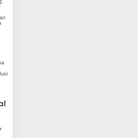
g.
t
han
n
ya
lusi
al
r
-