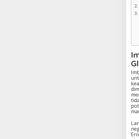
I
G
Imb
unt
kea
dim
men
tid
pot
mau
Lan
neg
Ero