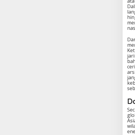
ata
Dal
lan
hin
men
nas
Dar
men
Ket
jar
bah
cer
ars
jan
keb
seb
D
Sec
glo
Asi
wil
ene