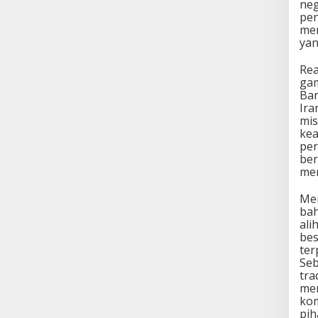
neg
pen
mem
yan
Rea
gam
Bar
Ira
mis
kea
per
ber
mem
Men
bah
ali
bes
ter
Seb
tra
mem
kom
pih