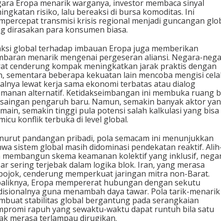
ara Eropa menarik warganya, investor membaca sinyal
ingkatan risiko, lalu bereaksi di bursa komoditas. Ini
percepat transmisi krisis regional menjadi guncangan glo
g dirasakan para konsumen biasa.
ksi global terhadap imbauan Eropa juga memberikan
baran menarik mengenai pergeseran aliansi. Negara-neg
at cenderung kompak meningkatkan jarak praktis dengan
n, sementara beberapa kekuatan lain mencoba mengisi cela
alnya lewat kerja sama ekonomi terbatas atau dialog
manan alternatif. Ketidakseimbangan ini membuka ruang b
saingan pengaruh baru. Namun, semakin banyak aktor ya
main, semakin tinggi pula potensi salah kalkulasi yang bisa
icu konflik terbuka di level global.
urut pandangan pribadi, pola semacam ini menunjukkan
wa sistem global masih didominasi pendekatan reaktif. Alih
h membangun skema keamanan kolektif yang inklusif, nega
ar sering terjebak dalam logika blok. Iran, yang merasa
pojok, cenderung memperkuat jaringan mitra non-Barat.
aliknya, Eropa mempererat hubungan dengan sekutu
disionalnya guna menambah daya tawar. Pola tarik-menarik 
buat stabilitas global bergantung pada serangkaian
promi rapuh yang sewaktu-waktu dapat runtuh bila satu
ak merasa terlampau dirugikan.