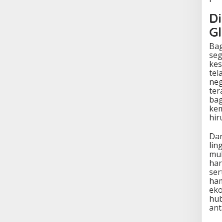
D
G
Bag
seg
kes
tel
neg
ter
bag
kem
hir
Dar
lin
mul
har
ser
ham
eko
hub
ant