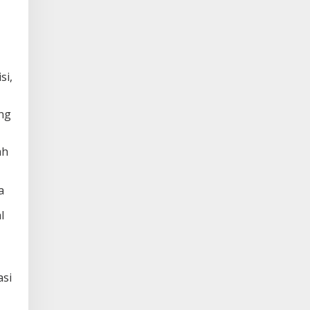
si,
ang
ah
a
l
asi