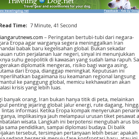
Read Time:
7 Minute, 41 Second
iangarutnews.com
– Peringatan bertubi-tubi dari negara-
ara Eropa agar warganya segera meninggalkan Iran
andai babak baru kegelisahan global. Bukan sekadar
auan rutin perjalanan luar negeri, sinyal ini menunjukkan
knya suhu geopolitik di kawasan yang sudah lama rapuh. Sa
gerakan diplomatik mengeras, risiko bagi warga asing,
utama dari Eropa, dianggap meningkat. Keputusan ini
perlihatkan bagaimana isu keamanan regional langsung
antul ke panggung global, memicu kekhawatiran akan
alasi krisis yang lebih luas.
i banyak orang, Iran bukan hanya titik di peta, melainkan
pul penting jejaring global: jalur energi, rute dagang, hingg
u lintas informasi. Ketika Eropa kompak menyerukan penari
ganya, implikasinya jauh melampaui urusan tiket pesawat 
batalan wisata. Langkah ini berpotensi mengubah arus bis
ja sama pendidikan, sampai diplomasi budaya. Di balik
ijakan tersebut, tersimpan pertanyaan lebih besar: apakah
ia sedang bergerak menuju fase konfrontasi baru, atau ini