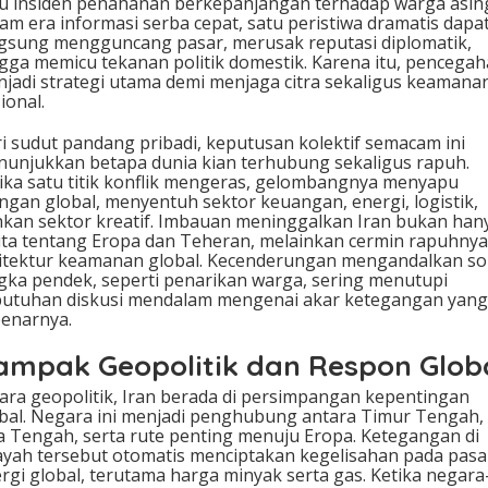
u insiden penahanan berkepanjangan terhadap warga asin
am era informasi serba cepat, satu peristiwa dramatis dapa
gsung mengguncang pasar, merusak reputasi diplomatik,
gga memicu tekanan politik domestik. Karena itu, pencega
jadi strategi utama demi menjaga citra sekaligus keamana
ional.
i sudut pandang pribadi, keputusan kolektif semacam ini
unjukkan betapa dunia kian terhubung sekaligus rapuh.
ika satu titik konflik mengeras, gelombangnya menyapu
ingan global, menyentuh sektor keuangan, energi, logistik,
kan sektor kreatif. Imbauan meninggalkan Iran bukan han
ita tentang Eropa dan Teheran, melainkan cermin rapuhnya
itektur keamanan global. Kecenderungan mengandalkan so
gka pendek, seperti penarikan warga, sering menutupi
utuhan diskusi mendalam mengenai akar ketegangan yang
enarnya.
ampak Geopolitik dan Respon Glob
ara geopolitik, Iran berada di persimpangan kepentingan
bal. Negara ini menjadi penghubung antara Timur Tengah,
a Tengah, serta rute penting menuju Eropa. Ketegangan di
ayah tersebut otomatis menciptakan kegelisahan pada pasa
rgi global, terutama harga minyak serta gas. Ketika negara