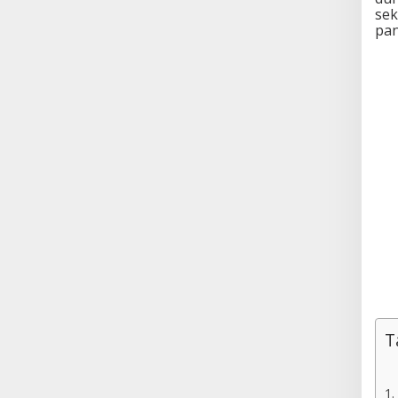
sek
pan
T