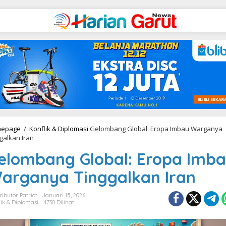
epage
/
Konflik & Diplomasi
Gelombang Global: Eropa Imbau Warganya
galkan Iran
elombang Global: Eropa Imb
arganya Tinggalkan Iran
ributor Patriot
Januari 15, 2026
lik & Diplomasi
4730 Dilihat