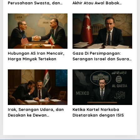
Perusahaan Swasta, dan
Akhir Atau Awal Babak
s
Bayang Perang
Baru?
Hubungan AS Iran Mencair,
Gaza Di Persimpangan:
Harga Minyak Tertekan
Serangan Israel dan Suara
Turkiye
Irak, Serangan Udara, dan
Ketika Kartel Narkoba
Desakan ke Dewan
Disetarakan dengan ISIS
Keamanan