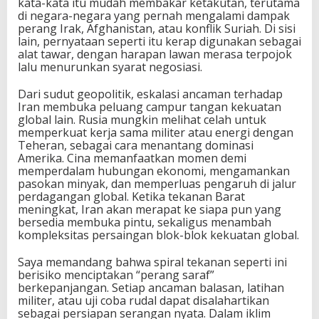
kata-kata itu mudah membakar ketakutan, terutama
di negara-negara yang pernah mengalami dampak
perang Irak, Afghanistan, atau konflik Suriah. Di sisi
lain, pernyataan seperti itu kerap digunakan sebagai
alat tawar, dengan harapan lawan merasa terpojok
lalu menurunkan syarat negosiasi.
Dari sudut geopolitik, eskalasi ancaman terhadap
Iran membuka peluang campur tangan kekuatan
global lain. Rusia mungkin melihat celah untuk
memperkuat kerja sama militer atau energi dengan
Teheran, sebagai cara menantang dominasi
Amerika. Cina memanfaatkan momen demi
memperdalam hubungan ekonomi, mengamankan
pasokan minyak, dan memperluas pengaruh di jalur
perdagangan global. Ketika tekanan Barat
meningkat, Iran akan merapat ke siapa pun yang
bersedia membuka pintu, sekaligus menambah
kompleksitas persaingan blok-blok kekuatan global.
Saya memandang bahwa spiral tekanan seperti ini
berisiko menciptakan “perang saraf”
berkepanjangan. Setiap ancaman balasan, latihan
militer, atau uji coba rudal dapat disalahartikan
sebagai persiapan serangan nyata. Dalam iklim