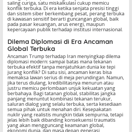
saling curiga, satu miskalkulasi cukup memicu
konflik terbuka. Di era ketika senjata presisi tinggi
dan sistem siber berkembang pesat, perang terbuka
di kawasan sensitif berarti guncangan global, baik
pada pasar keuangan, arus energi, maupun
kepercayaan publik terhadap institusi internasional.
Dilema Diplomasi di Era Ancaman
Global Terbuka
Ancaman Trump terhadap Iran menyingkap dilema
diplomasi modern: sampai batas mana tekanan
terbuka efektif tanpa menjatuhkan dunia ke tepi
jurang konflik? Di satu sisi, ancaman keras bisa
memaksa lawan serius di meja perundingan. Namun,
jika terus diulang, kredibilitasnya menurun atau
justru memicu perlombaan unjuk kekuatan yang
berbahaya. Bagi tatanan global, stabilitas jangka
panjang menuntut kombinasi tekanan terukur,
saluran dialog yang selalu terbuka, serta kesediaan
semua pihak untuk menahan diri. Kesepakatan
nuklir yang realistis mungkin tidak sempurna, tetapi
jelas lebih baik dibanding konsekuensi traumatis
yang akan mengguncang keamanan global,
ekonomi dunia, dan masa depan generasi