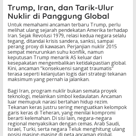
Trump, Iran, dan Tarik-Ulur
Nuklir di Panggung Global
Untuk memahami ancaman terbaru Trump, perlu
melihat ulang sejarah pendekatan Amerika terhadap
Iran. Sejak Revolusi 1979, relasi kedua negara selalu
tegang, ditandai krisis sandera, sanksi, sampai
perang proxy di kawasan. Perjanjian nuklir 2015
sempat menurunkan suhu konflik, namun
keputusan Trump menarik AS keluar dari
kesepakatan mengembalikan ketidakpastian global.
Kini, ancaman “konsekuensi sangat traumatis”
terasa seperti kelanjutan logis dari strategi tekanan
maksimum yang pernah ia jalankan.
Bagi Iran, program nuklir bukan semata proyek
teknologi, melainkan simbol kedaulatan. Ancaman
luar memupuk narasi bertahan hidup rezim.
Tekanan keras justru sering menguatkan kelompok
garis keras di Teheran, yang menilai kompromi
berarti kelemahan. Di sisi lain, negara-negara
regional menyaksikan dengan cemas. Arab Saudi,
Israel, Turki, serta negara Teluk menghitung ulang
posisi masing-masing di peta ancaman global,