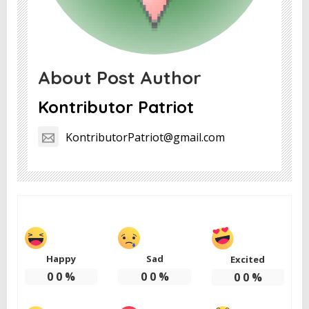
About Post Author
Kontributor Patriot
KontributorPatriot@gmail.com
Happy
Sad
Excited
0
0
%
0
0
%
0
0
%