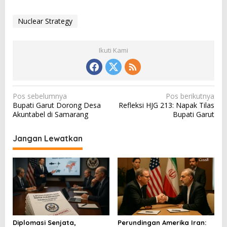
Nuclear Strategy
Ikuti Kami
N
Pos sebelumnya
Pos berikutnya
Bupati Garut Dorong Desa
Refleksi HJG 213: Napak Tilas
a
Akuntabel di Samarang
Bupati Garut
v
i
Jangan Lewatkan
g
a
s
i
p
o
Diplomasi Senjata,
Perundingan Amerika Iran: