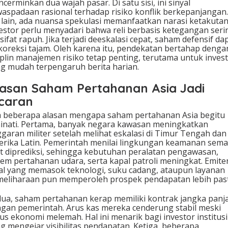
cerminkan dua wajah pasar. Di satu sisi, ini sinyal
aspadaan rasional terhadap risiko konflik berkepanjangan.
i lain, ada nuansa spekulasi memanfaatkan narasi ketakutan
estor perlu menyadari bahwa reli berbasis ketegangan seri
sifat rapuh. Jika terjadi deeskalasi cepat, saham defensif da
koreksi tajam. Oleh karena itu, pendekatan bertahap denga
iplin manajemen risiko tetap penting, terutama untuk inves
g mudah terpengaruh berita harian.
asan Saham Pertahanan Asia Jadi
caran
 beberapa alasan mengapa saham pertahanan Asia begitu
inati. Pertama, banyak negara kawasan meningkatkan
garan militer setelah melihat eskalasi di Timur Tengah dan
rika Latin. Pemerintah menilai lingkungan keamanan sema
it diprediksi, sehingga kebutuhan peralatan pengawasan,
tem pertahanan udara, serta kapal patroli meningkat. Emite
al yang memasok teknologi, suku cadang, ataupun layanan
eliharaan pun memperoleh prospek pendapatan lebih past
ua, saham pertahanan kerap memiliki kontrak jangka panj
gan pemerintah. Arus kas mereka cenderung stabil meski
lus ekonomi melemah. Hal ini menarik bagi investor institusi
g mengejar visibilitas pendapatan. Ketiga, beberapa