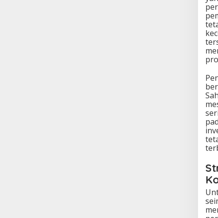
per
pem
tet
kec
ter
men
pro
Pen
ber
Sah
mes
ser
pad
inv
tet
ter
St
Ko
Unt
sei
men