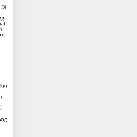
 Di
.
ng
pat
n
tor
kin
n
i.
ang