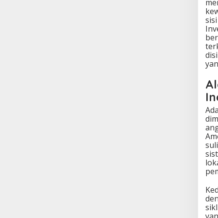
men
kew
sis
Inv
ber
ter
dis
yan
Al
In
Ada
dim
ang
Ame
sul
sis
lok
pem
Ked
den
sik
yan