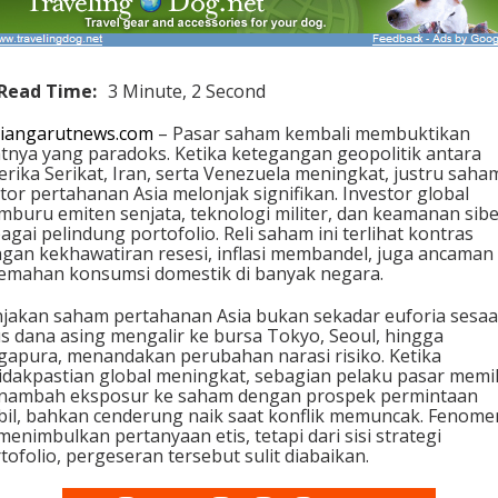
Read Time:
3 Minute, 2 Second
iangarutnews.com
– Pasar saham kembali membuktikan
atnya yang paradoks. Ketika ketegangan geopolitik antara
rika Serikat, Iran, serta Venezuela meningkat, justru saha
tor pertahanan Asia melonjak signifikan. Investor global
buru emiten senjata, teknologi militer, dan keamanan sib
agai pelindung portofolio. Reli saham ini terlihat kontras
gan kekhawatiran resesi, inflasi membandel, juga ancaman
emahan konsumsi domestik di banyak negara.
jakan saham pertahanan Asia bukan sekadar euforia sesaa
s dana asing mengalir ke bursa Tokyo, Seoul, hingga
gapura, menandakan perubahan narasi risiko. Ketika
idakpastian global meningkat, sebagian pelaku pasar memil
nambah eksposur ke saham dengan prospek permintaan
bil, bahkan cenderung naik saat konflik memuncak. Fenome
 menimbulkan pertanyaan etis, tetapi dari sisi strategi
tofolio, pergeseran tersebut sulit diabaikan.