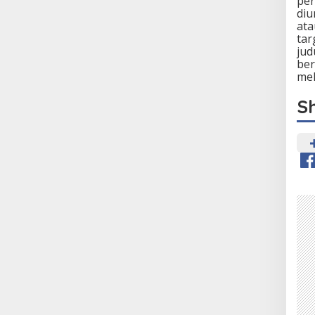
per
diu
ata
tar
jud
ber
mel
S