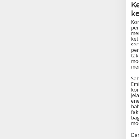
K
k
Kon
per
men
ket
ser
per
tak
mod
men
Sah
Emi
kor
jel
ene
bah
fak
bag
mod
Dar