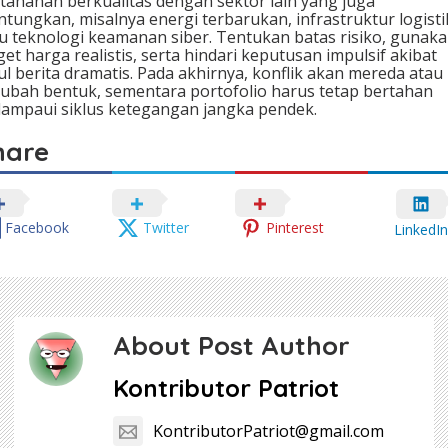
tahanan berkualitas dengan sektor lain yang juga
ntungkan, misalnya energi terbarukan, infrastruktur logisti
u teknologi keamanan siber. Tentukan batas risiko, gunak
get harga realistis, serta hindari keputusan impulsif akibat
ul berita dramatis. Pada akhirnya, konflik akan mereda atau
ubah bentuk, sementara portofolio harus tetap bertahan
ampaui siklus ketegangan jangka pendek.
hare
Facebook
Twitter
Pinterest
LinkedIn
About Post Author
Kontributor Patriot
KontributorPatriot@gmail.com