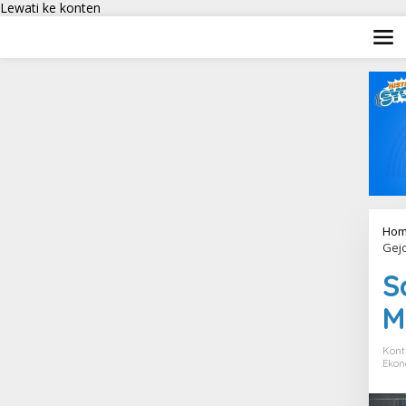
Lewati ke konten
Hom
Gej
S
M
Kont
Ekon