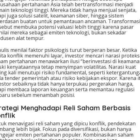
usahaan pertahanan Asia telah bertransformasi menjadi
ain teknologi tinggi. Mereka tidak hanya menjual senjata,
api juga solusi satelit, keamanan siber, hingga sistem
erdasan buatan untuk pemantauan ancaman. Transformas
sebut membuka potensi valuasi lebih tinggi karena pasar
ilai mereka sebagai emiten teknologi, bukan sekadar
dusen alat tempur.
ulis menilai faktor psikologis turut berperan besar. Ketika
ita konflik memenuhi layar, investor mencari narasi proteksi
am pertahanan menawarkan ilusi “berinvestasi di keamana
ki kenyataannya tetap menyimpan volatilitas. Narasi kuat
ing kali menutupi risiko fundamental, seperti ketergantun
a tender pemerintah atau risiko kebijakan ekspor. Karena i
estor sebaiknya tidak hanya terpukau pergerakan harga,
api membaca laporan keuangan serta memantau regulasi
baru sebelum menambah posisi.
rategi Menghadapi Reli Saham Berbasis
nflik
uk menavigasi reli saham yang dipicu konflik, pendekatan
mbang lebih bijak. Fokus pada diversifikasi, bukan hanya
gejar emiten pertahanan populer. Kombinasikan saham