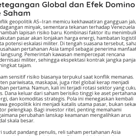
etegangan Global dan Efek Domino
e Saham
flik geopolitik AS–Iran memicu kekhawatiran gangguan jal
dagangan minyak, sementara tekanan terhadap Venezuela
ambah lapisan risiko baru. Kombinasi faktor itu menimbul
akutan pasar akan lonjakan harga energi, hambatan logisti
ta potensi eskalasi militer. Di tengah suasana tersebut, sa
usahaan pertahanan Asia tampil sebagai penerima manfaa
 langsung. Pemerintah kawasan mempercepat rencana
ernisasi militer, sehingga ekspektasi kontrak jangka panj
ingkat tajam.
am sensitif risiko biasanya terpukul saat konflik memanas.
ten pariwisata, maskapai, juga ritel global kerap menjadi
ban pertama. Namun, kali ini terjadi rotasi sektor yang cuk
as. Dana keluar dari saham berisiko tinggi ke aset pertahana
rgi, dan komoditas strategis. Pola ini menegaskan kembali
wa geopolitik kini menjadi katalis utama pasar, bukan seka
tor pelengkap. Bagi investor ritel, penting memahami
aimana perubahan lanskap keamanan mengalihkan arus
al skala besar.
i sudut pandang penulis, reli saham pertahanan Asia