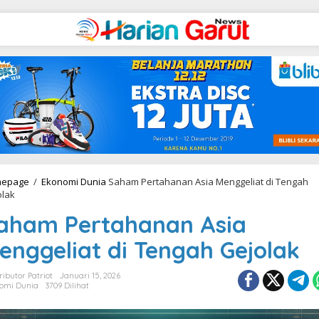
epage
/
Ekonomi Dunia
Saham Pertahanan Asia Menggeliat di Tengah
olak
aham Pertahanan Asia
enggeliat di Tengah Gejolak
ributor Patriot
Januari 15, 2026
omi Dunia
3709 Dilihat