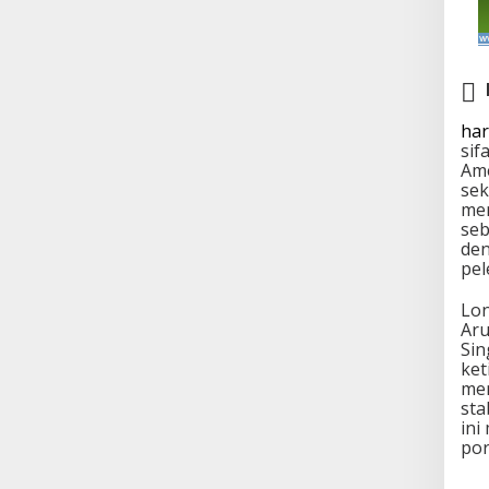
har
sif
Ame
sek
mem
seb
den
pel
Lon
Aru
Sin
ket
me
sta
ini
por