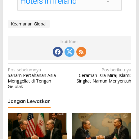
Keamanan Global
Ikuti Kami
N
Pos sebelumnya
Pos berikutnya
Saham Pertahanan Asia
Ceramah Isra Miraj Islami:
a
Menggeliat di Tengah
Singkat Namun Menyentuh
v
Gejolak
i
Jangan Lewatkan
g
a
s
i
p