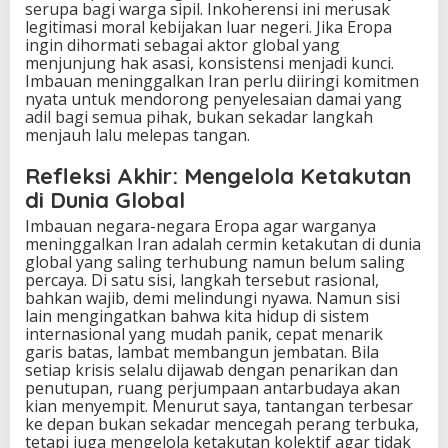
serupa bagi warga sipil. Inkoherensi ini merusak
legitimasi moral kebijakan luar negeri. Jika Eropa
ingin dihormati sebagai aktor global yang
menjunjung hak asasi, konsistensi menjadi kunci.
Imbauan meninggalkan Iran perlu diiringi komitmen
nyata untuk mendorong penyelesaian damai yang
adil bagi semua pihak, bukan sekadar langkah
menjauh lalu melepas tangan.
Refleksi Akhir: Mengelola Ketakutan
di Dunia Global
Imbauan negara-negara Eropa agar warganya
meninggalkan Iran adalah cermin ketakutan di dunia
global yang saling terhubung namun belum saling
percaya. Di satu sisi, langkah tersebut rasional,
bahkan wajib, demi melindungi nyawa. Namun sisi
lain mengingatkan bahwa kita hidup di sistem
internasional yang mudah panik, cepat menarik
garis batas, lambat membangun jembatan. Bila
setiap krisis selalu dijawab dengan penarikan dan
penutupan, ruang perjumpaan antarbudaya akan
kian menyempit. Menurut saya, tantangan terbesar
ke depan bukan sekadar mencegah perang terbuka,
tetapi juga mengelola ketakutan kolektif agar tidak