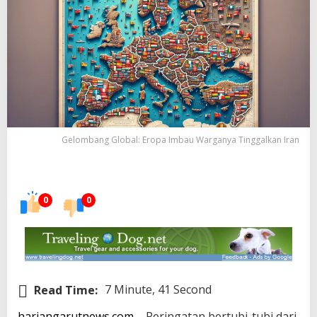
Gelombang Global: Eropa Imbau Warganya Tinggalkan Iran
0
0
Read Time:
7 Minute, 41 Second
hariangarutnews.com
– Peringatan bertubi-tubi dari