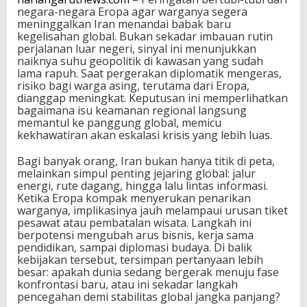
negara-negara Eropa agar warganya segera
meninggalkan Iran menandai babak baru
kegelisahan global. Bukan sekadar imbauan rutin
perjalanan luar negeri, sinyal ini menunjukkan
naiknya suhu geopolitik di kawasan yang sudah
lama rapuh. Saat pergerakan diplomatik mengeras,
risiko bagi warga asing, terutama dari Eropa,
dianggap meningkat. Keputusan ini memperlihatkan
bagaimana isu keamanan regional langsung
memantul ke panggung global, memicu
kekhawatiran akan eskalasi krisis yang lebih luas.
Bagi banyak orang, Iran bukan hanya titik di peta,
melainkan simpul penting jejaring global: jalur
energi, rute dagang, hingga lalu lintas informasi.
Ketika Eropa kompak menyerukan penarikan
warganya, implikasinya jauh melampaui urusan tiket
pesawat atau pembatalan wisata. Langkah ini
berpotensi mengubah arus bisnis, kerja sama
pendidikan, sampai diplomasi budaya. Di balik
kebijakan tersebut, tersimpan pertanyaan lebih
besar: apakah dunia sedang bergerak menuju fase
konfrontasi baru, atau ini sekadar langkah
pencegahan demi stabilitas global jangka panjang?