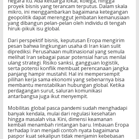
negara itu. Ada keluarga lokal, kolega, hingga
proyek bisnis yang terancam terputus. Dalam skala
mikro, ini menggambarkan bagaimana ketegangan
geopolitik dapat merenggut jembatan kemanusiaan
yang dibangun pelan-pelan oleh individu di tengah
hiruk-pikuk isu global.
Dari perspektif bisnis, keputusan Eropa mengirim
pesan bahwa lingkungan usaha di Iran kian sulit
diprediksi. Perusahaan multinasional yang semula
melihat Iran sebagai pasar potensial harus menilai
ulang strategi. Risiko sanksi, gangguan logistik,
serta potensi konflik membuat perencanaan jangka
panjang hampir mustahil. Hal ini mempersempit
pilihan kerja sama ekonomi yang sebenarnya bisa
membantu menstabilkan hubungan global. Ketika
perdagangan surut, saluran komunikasi
antarbangsa juga ikut menyempit.
Mobilitas global pasca pandemi sudah menghadapi
banyak kendala, mulai dari regulasi kesehatan
hingga masalah visa. Kini, dimensi keamanan
kembali menambah rintangan baru. Imbauan Eropa
terhadap Iran menjadi contoh nyata bagaimana
paspor kuat sekalipun tidak menjamin kebebasan