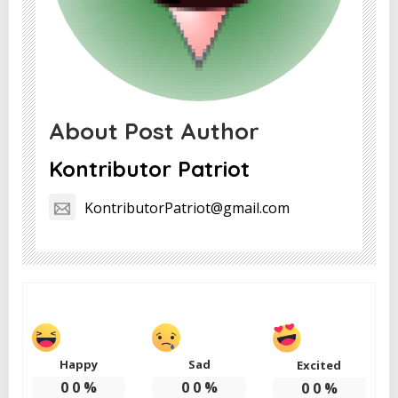
About Post Author
Kontributor Patriot
KontributorPatriot@gmail.com
Happy
Sad
Excited
0
0
%
0
0
%
0
0
%