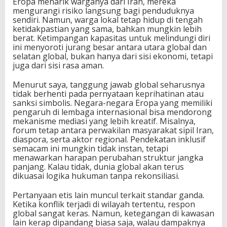
Eropa menarik warganya dari Iran, mereka
mengurangi risiko langsung bagi penduduknya
sendiri. Namun, warga lokal tetap hidup di tengah
ketidakpastian yang sama, bahkan mungkin lebih
berat. Ketimpangan kapasitas untuk melindungi diri
ini menyoroti jurang besar antara utara global dan
selatan global, bukan hanya dari sisi ekonomi, tetapi
juga dari sisi rasa aman.
Menurut saya, tanggung jawab global seharusnya
tidak berhenti pada pernyataan keprihatinan atau
sanksi simbolis. Negara-negara Eropa yang memiliki
pengaruh di lembaga internasional bisa mendorong
mekanisme mediasi yang lebih kreatif. Misalnya,
forum tetap antara perwakilan masyarakat sipil Iran,
diaspora, serta aktor regional. Pendekatan inklusif
semacam ini mungkin tidak instan, tetapi
menawarkan harapan perubahan struktur jangka
panjang. Kalau tidak, dunia global akan terus
dikuasai logika hukuman tanpa rekonsiliasi.
Pertanyaan etis lain muncul terkait standar ganda.
Ketika konflik terjadi di wilayah tertentu, respon
global sangat keras. Namun, ketegangan di kawasan
lain kerap dipandang biasa saja, walau dampaknya