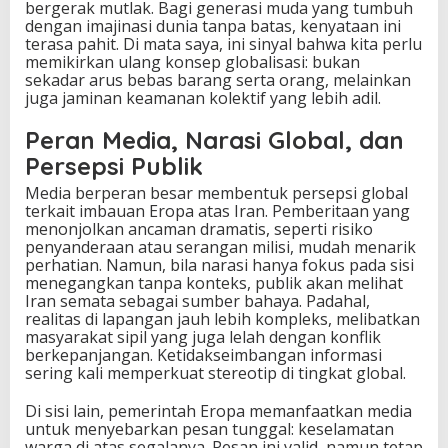
bergerak mutlak. Bagi generasi muda yang tumbuh
dengan imajinasi dunia tanpa batas, kenyataan ini
terasa pahit. Di mata saya, ini sinyal bahwa kita perlu
memikirkan ulang konsep globalisasi: bukan
sekadar arus bebas barang serta orang, melainkan
juga jaminan keamanan kolektif yang lebih adil.
Peran Media, Narasi Global, dan
Persepsi Publik
Media berperan besar membentuk persepsi global
terkait imbauan Eropa atas Iran. Pemberitaan yang
menonjolkan ancaman dramatis, seperti risiko
penyanderaan atau serangan milisi, mudah menarik
perhatian. Namun, bila narasi hanya fokus pada sisi
menegangkan tanpa konteks, publik akan melihat
Iran semata sebagai sumber bahaya. Padahal,
realitas di lapangan jauh lebih kompleks, melibatkan
masyarakat sipil yang juga lelah dengan konflik
berkepanjangan. Ketidakseimbangan informasi
sering kali memperkuat stereotip di tingkat global.
Di sisi lain, pemerintah Eropa memanfaatkan media
untuk menyebarkan pesan tunggal: keselamatan
warga di atas segalanya. Pesan ini valid, namun tetap