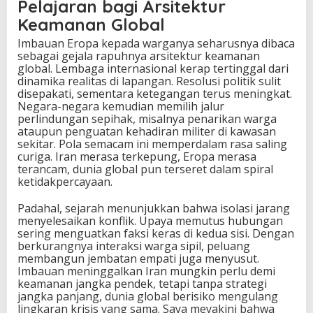
Pelajaran bagi Arsitektur
Keamanan Global
Imbauan Eropa kepada warganya seharusnya dibaca
sebagai gejala rapuhnya arsitektur keamanan
global. Lembaga internasional kerap tertinggal dari
dinamika realitas di lapangan. Resolusi politik sulit
disepakati, sementara ketegangan terus meningkat.
Negara-negara kemudian memilih jalur
perlindungan sepihak, misalnya penarikan warga
ataupun penguatan kehadiran militer di kawasan
sekitar. Pola semacam ini memperdalam rasa saling
curiga. Iran merasa terkepung, Eropa merasa
terancam, dunia global pun terseret dalam spiral
ketidakpercayaan.
Padahal, sejarah menunjukkan bahwa isolasi jarang
menyelesaikan konflik. Upaya memutus hubungan
sering menguatkan faksi keras di kedua sisi. Dengan
berkurangnya interaksi warga sipil, peluang
membangun jembatan empati juga menyusut.
Imbauan meninggalkan Iran mungkin perlu demi
keamanan jangka pendek, tetapi tanpa strategi
jangka panjang, dunia global berisiko mengulang
lingkaran krisis yang sama. Saya meyakini bahwa