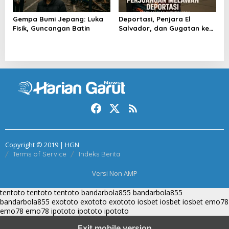
Gempa Bumi Jepang: Luka
Deportasi, Penjara El
Fisik, Guncangan Batin
Salvador, dan Gugatan ke
Raksasa AS
Copyright © 2019 | HGN
Terms of Service
Indeks Berita
Versi Non AMP
tentoto
tentoto
tentoto
bandarbola855
bandarbola855
bandarbola855
exototo
exototo
exototo
iosbet
iosbet
iosbet
emo78
emo78
emo78
ipototo
ipototo
ipototo
Exit mobile version