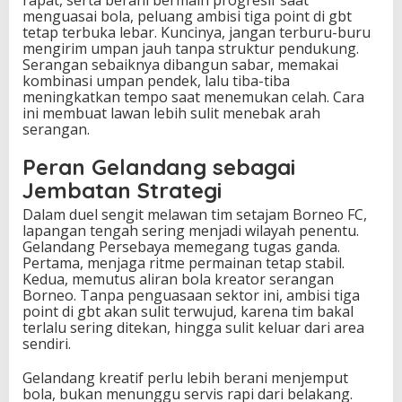
rapat, serta berani bermain progresif saat
menguasai bola, peluang ambisi tiga point di gbt
tetap terbuka lebar. Kuncinya, jangan terburu-buru
mengirim umpan jauh tanpa struktur pendukung.
Serangan sebaiknya dibangun sabar, memakai
kombinasi umpan pendek, lalu tiba-tiba
meningkatkan tempo saat menemukan celah. Cara
ini membuat lawan lebih sulit menebak arah
serangan.
Peran Gelandang sebagai
Jembatan Strategi
Dalam duel sengit melawan tim setajam Borneo FC,
lapangan tengah sering menjadi wilayah penentu.
Gelandang Persebaya memegang tugas ganda.
Pertama, menjaga ritme permainan tetap stabil.
Kedua, memutus aliran bola kreator serangan
Borneo. Tanpa penguasaan sektor ini, ambisi tiga
point di gbt akan sulit terwujud, karena tim bakal
terlalu sering ditekan, hingga sulit keluar dari area
sendiri.
Gelandang kreatif perlu lebih berani menjemput
bola, bukan menunggu servis rapi dari belakang.