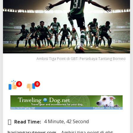
Ambisi Tiga Point di GBT: Persebaya Tantang Borneo
0
0
Read Time:
4 Minute, 42 Second
hariangarutnews.com
– Ambisi tiga point di gbt