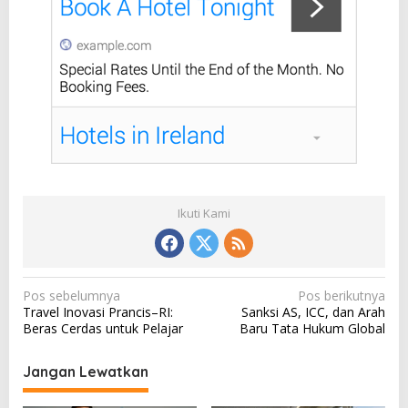
Ikuti Kami
N
Pos sebelumnya
Pos berikutnya
Travel Inovasi Prancis–RI:
Sanksi AS, ICC, dan Arah
a
Beras Cerdas untuk Pelajar
Baru Tata Hukum Global
v
i
Jangan Lewatkan
g