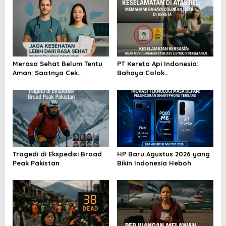
a
s
i
p
o
Merasa Sehat Belum Tentu
PT Kereta Api Indonesia:
Aman: Saatnya Cek
Bahaya Colok
s
Kesehatan Menyeluruh
Sembarangan di Gerbong
Tragedi di Ekspedisi Broad
HP Baru Agustus 2026 yang
Peak Pakistan
Bikin Indonesia Heboh