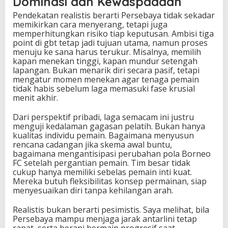
Dominasi dan Kewaspadaan
Pendekatan realistis berarti Persebaya tidak sekadar
memikirkan cara menyerang, tetapi juga
memperhitungkan risiko tiap keputusan. Ambisi tiga
point di gbt tetap jadi tujuan utama, namun proses
menuju ke sana harus terukur. Misalnya, memilih
kapan menekan tinggi, kapan mundur setengah
lapangan. Bukan menarik diri secara pasif, tetapi
mengatur momen menekan agar tenaga pemain
tidak habis sebelum laga memasuki fase krusial
menit akhir.
Dari perspektif pribadi, laga semacam ini justru
menguji kedalaman gagasan pelatih. Bukan hanya
kualitas individu pemain. Bagaimana menyusun
rencana cadangan jika skema awal buntu,
bagaimana mengantisipasi perubahan pola Borneo
FC setelah pergantian pemain. Tim besar tidak
cukup hanya memiliki sebelas pemain inti kuat.
Mereka butuh fleksibilitas konsep permainan, siap
menyesuaikan diri tanpa kehilangan arah.
Realistis bukan berarti pesimistis. Saya melihat, bila
Persebaya mampu menjaga jarak antarlini tetap