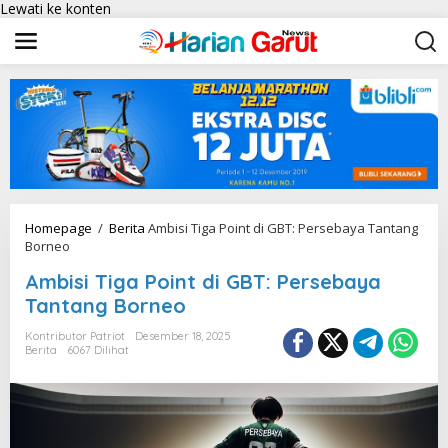
Lewati ke konten
Homepage
/
Berita
Ambisi Tiga Point di GBT: Persebaya Tantang
Borneo
Ambisi Tiga Point di GBT: Persebaya
Tantang Borneo
Kontributor Patriot
Desember 18, 2025
Berita
6067 Dilihat