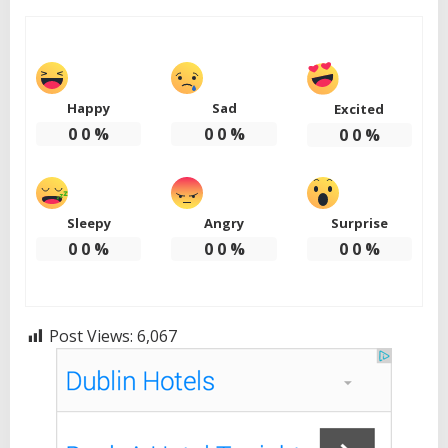
Happy
Sad
Excited
0
0
%
0
0
%
0
0
%
Sleepy
Angry
Surprise
0
0
%
0
0
%
0
0
%
Post Views:
6,067