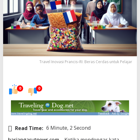
Travel Inovasi Prancis–RI: Beras Cerdas untuk Pelajar
0
0
Read Time:
6 Minute, 2 Second
hariangarutnews.com
– Ketika mendengar kata