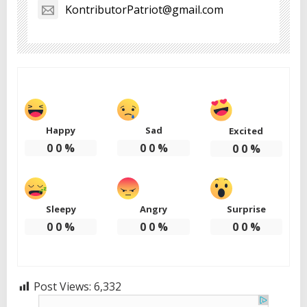
KontributorPatriot@gmail.com
Happy
Sad
Excited
0
0
%
0
0
%
0
0
%
Sleepy
Angry
Surprise
0
0
%
0
0
%
0
0
%
Post Views:
6,332