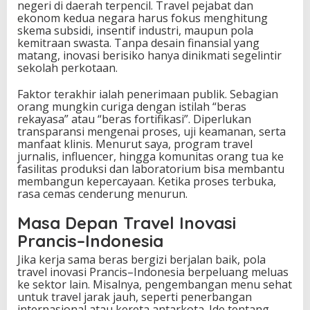
negeri di daerah terpencil. Travel pejabat dan
ekonom kedua negara harus fokus menghitung
skema subsidi, insentif industri, maupun pola
kemitraan swasta. Tanpa desain finansial yang
matang, inovasi berisiko hanya dinikmati segelintir
sekolah perkotaan.
Faktor terakhir ialah penerimaan publik. Sebagian
orang mungkin curiga dengan istilah “beras
rekayasa” atau “beras fortifikasi”. Diperlukan
transparansi mengenai proses, uji keamanan, serta
manfaat klinis. Menurut saya, program travel
jurnalis, influencer, hingga komunitas orang tua ke
fasilitas produksi dan laboratorium bisa membantu
membangun kepercayaan. Ketika proses terbuka,
rasa cemas cenderung menurun.
Masa Depan Travel Inovasi
Prancis–Indonesia
Jika kerja sama beras bergizi berjalan baik, pola
travel inovasi Prancis–Indonesia berpeluang meluas
ke sektor lain. Misalnya, pengembangan menu sehat
untuk travel jarak jauh, seperti penerbangan
internasional atau kereta antarkota. Ide tentang