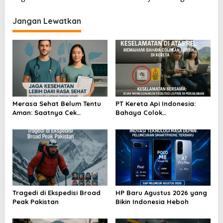
v
i
Jangan Lewatkan
g
a
s
i
p
o
Merasa Sehat Belum Tentu
PT Kereta Api Indonesia:
Aman: Saatnya Cek
Bahaya Colok
s
Kesehatan Menyeluruh
Sembarangan di Gerbong
Tragedi di Ekspedisi Broad
HP Baru Agustus 2026 yang
Peak Pakistan
Bikin Indonesia Heboh