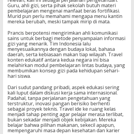
relevan, kali ini sebagai perjalanan pengetahuan.
Guru, ahli gizi, serta pihak sekolah butuh materi
pembelajaran mengenai manfaat beras fortifikasi.
Murid pun perlu memahami mengapa menu kantin
mereka berubah, meski tampak mirip di mata.
Prancis berpotensi mengirimkan ahli komunikasi
sains untuk berbagi metode penyampaian informasi
gizi yang menarik. Tim Indonesia lalu
menyesuaikannya dengan budaya lokal, bahasa
daerah, serta kebiasaan makan tiap wilayah. Travel
konten edukatif antara kedua negara ini bisa
melahirkan modul pembelajaran lintas budaya, yang
membumikan konsep gizi pada kehidupan sehari-
hari siswa.
Dari sudut pandang pribadi, aspek edukasi sering
kali luput dalam diskusi kerja sama internasional.
Padahal, tanpa perjalanan pengetahuan yang
terstruktur, inovasi pangan berisiko berhenti
sebagai proyek teknis. Travel ide ke ruang kelas
menjadi tahap penting agar pelajar merasa terlibat,
bukan sekadar menjadi objek kebijakan. Mereka
belajar bahwa pilihan makanan, sekecil apapun,
mempengaruhi masa depan kesehatan dan karier