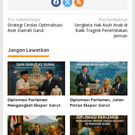
N
Pos sebelumnya
Pos berikutnya
Strategi Cerdas Optimalisasi
Sengketa Hak Asuh Anak di
a
Aset Daerah Garut
Balik Tragedi Penembakan
v
Jerman
i
Jangan Lewatkan
g
a
s
i
p
o
Diplomasi Parlemen
Diplomasi Parlemen, Jalan
s
Mengangkat Ekspor Garut
Pintas Ekspor Garut