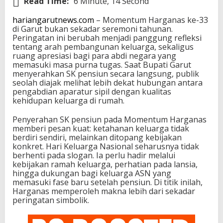
Read Time:
6 Minute, 14 Second
hariangarutnews.com
– Momentum Harganas ke-33
di Garut bukan sekadar seremoni tahunan.
Peringatan ini berubah menjadi panggung refleksi
tentang arah pembangunan keluarga, sekaligus
ruang apresiasi bagi para abdi negara yang
memasuki masa purna tugas. Saat Bupati Garut
menyerahkan SK pensiun secara langsung, publik
seolah diajak melihat lebih dekat hubungan antara
pengabdian aparatur sipil dengan kualitas
kehidupan keluarga di rumah.
Penyerahan SK pensiun pada Momentum Harganas
memberi pesan kuat: ketahanan keluarga tidak
berdiri sendiri, melainkan ditopang kebijakan
konkret. Hari Keluarga Nasional seharusnya tidak
berhenti pada slogan. Ia perlu hadir melalui
kebijakan ramah keluarga, perhatian pada lansia,
hingga dukungan bagi keluarga ASN yang
memasuki fase baru setelah pensiun. Di titik inilah,
Harganas memperoleh makna lebih dari sekadar
peringatan simbolik.