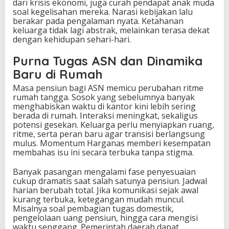
dari krisis ekonomi, juga curah pendapat anak muda
soal kegelisahan mereka. Narasi kebijakan lalu
berakar pada pengalaman nyata. Ketahanan
keluarga tidak lagi abstrak, melainkan terasa dekat
dengan kehidupan sehari-hari.
Purna Tugas ASN dan Dinamika
Baru di Rumah
Masa pensiun bagi ASN memicu perubahan ritme
rumah tangga. Sosok yang sebelumnya banyak
menghabiskan waktu di kantor kini lebih sering
berada di rumah. Interaksi meningkat, sekaligus
potensi gesekan. Keluarga perlu menyiapkan ruang,
ritme, serta peran baru agar transisi berlangsung
mulus. Momentum Harganas memberi kesempatan
membahas isu ini secara terbuka tanpa stigma.
Banyak pasangan mengalami fase penyesuaian
cukup dramatis saat salah satunya pensiun. Jadwal
harian berubah total. Jika komunikasi sejak awal
kurang terbuka, ketegangan mudah muncul.
Misalnya soal pembagian tugas domestik,
pengelolaan uang pensiun, hingga cara mengisi
waktu senggang. Pemerintah daerah dapat