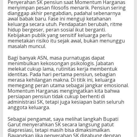
Penyerahan SK pensiun saat Momentum Harganas
menyimpan pesan filosofis menarik. Pensiun sering
dianggap akhir pengabdian, padahal sebenarnya
awal babak baru. Fase ini menguji ketahanan
keluarga secara utuh. Pendapatan berubah, ritme
hidup bergeser, peran sosial ikut berganti.
Kebijakan publik yang sensitif keluarga perlu
memetakan risiko itu sejak awal, bukan menunggu
masalah muncul.
Bagi banyak ASN, masa purnatugas dapat
menimbulkan kekosongan psikologis. Jabatan
melekat cukup lama, rutinitas kerja membentuk
identitas. Pada hari pertama pensiun, sebagian
merasa kehilangan makna. Di titik ini, keluarga
memegang peran utama sebagai jangkar emosional.
Momentum Harganas mengingatkan kita bahwa
persiapan pensiun tidak cukup berhenti di
administrasi SK, tetapi juga kesiapan batin seluruh
anggota keluarga.
Sebagai pengamat, saya melihat langkah Bupati
Garut menyerahkan SK secara langsung patut
diapresiasi, tetapi masih bisa dimaksimalkan.
Bayangkan jika penyerahan SK digabung dengan