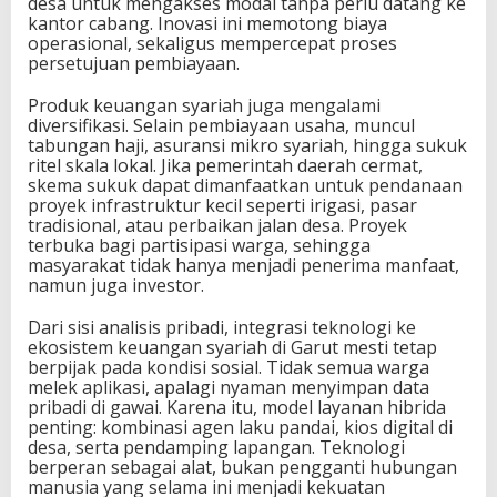
desa untuk mengakses modal tanpa perlu datang ke
kantor cabang. Inovasi ini memotong biaya
operasional, sekaligus mempercepat proses
persetujuan pembiayaan.
Produk keuangan syariah juga mengalami
diversifikasi. Selain pembiayaan usaha, muncul
tabungan haji, asuransi mikro syariah, hingga sukuk
ritel skala lokal. Jika pemerintah daerah cermat,
skema sukuk dapat dimanfaatkan untuk pendanaan
proyek infrastruktur kecil seperti irigasi, pasar
tradisional, atau perbaikan jalan desa. Proyek
terbuka bagi partisipasi warga, sehingga
masyarakat tidak hanya menjadi penerima manfaat,
namun juga investor.
Dari sisi analisis pribadi, integrasi teknologi ke
ekosistem keuangan syariah di Garut mesti tetap
berpijak pada kondisi sosial. Tidak semua warga
melek aplikasi, apalagi nyaman menyimpan data
pribadi di gawai. Karena itu, model layanan hibrida
penting: kombinasi agen laku pandai, kios digital di
desa, serta pendamping lapangan. Teknologi
berperan sebagai alat, bukan pengganti hubungan
manusia yang selama ini menjadi kekuatan