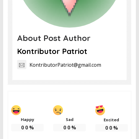
About Post Author
Kontributor Patriot
KontributorPatriot@gmail.com
Happy
Sad
Excited
0
0
%
0
0
%
0
0
%