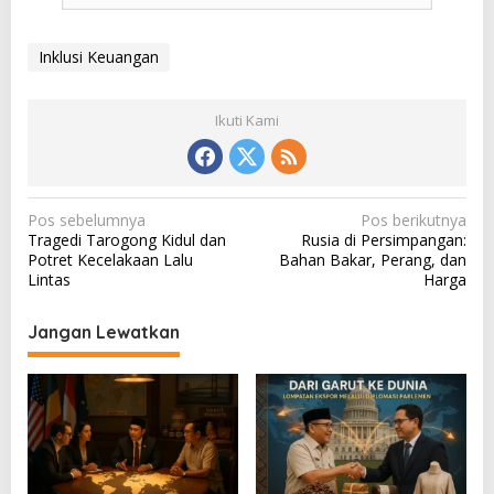
Inklusi Keuangan
Ikuti Kami
N
Pos sebelumnya
Pos berikutnya
Tragedi Tarogong Kidul dan
Rusia di Persimpangan:
a
Potret Kecelakaan Lalu
Bahan Bakar, Perang, dan
v
Lintas
Harga
i
Jangan Lewatkan
g
a
s
i
p