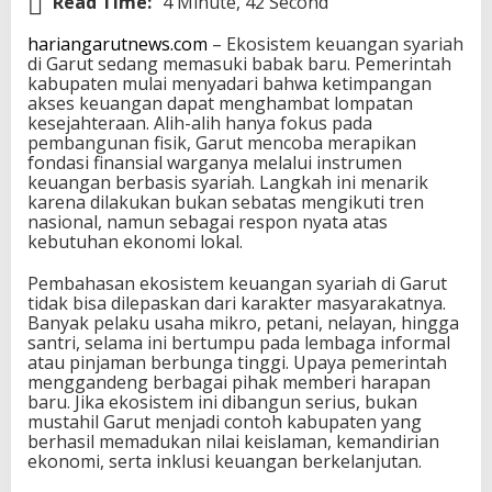
Read Time:
4 Minute, 42 Second
hariangarutnews.com
– Ekosistem keuangan syariah
di Garut sedang memasuki babak baru. Pemerintah
kabupaten mulai menyadari bahwa ketimpangan
akses keuangan dapat menghambat lompatan
kesejahteraan. Alih-alih hanya fokus pada
pembangunan fisik, Garut mencoba merapikan
fondasi finansial warganya melalui instrumen
keuangan berbasis syariah. Langkah ini menarik
karena dilakukan bukan sebatas mengikuti tren
nasional, namun sebagai respon nyata atas
kebutuhan ekonomi lokal.
Pembahasan ekosistem keuangan syariah di Garut
tidak bisa dilepaskan dari karakter masyarakatnya.
Banyak pelaku usaha mikro, petani, nelayan, hingga
santri, selama ini bertumpu pada lembaga informal
atau pinjaman berbunga tinggi. Upaya pemerintah
menggandeng berbagai pihak memberi harapan
baru. Jika ekosistem ini dibangun serius, bukan
mustahil Garut menjadi contoh kabupaten yang
berhasil memadukan nilai keislaman, kemandirian
ekonomi, serta inklusi keuangan berkelanjutan.