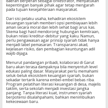
daerah berperan sebagai orkestrator, menyatukan
kepentingan banyak pihak agar tetap mengarah
pada tujuan kesejahteraan masyarakat.
Dari sisi pelaku usaha, kehadiran ekosistem
keuangan syariah memberi opsi pembiayaan lebih
aman secara moral dan lebih sehat bagi arus kas.
Skema bagi hasil mendorong hubungan kemitraan,
bukan relasi kreditur-debitur yang kaku. Namun,
perlu pengawasan agar prinsip syariah tidak hanya
menjadi label pemasaran. Transparansi akad,
kejelasan risiko, dan pembagian keuntungan adil
wajib dijaga.
Menurut pandangan pribadi, kolaborasi di Garut
baru akan terasa dampaknya bila menyentuh level
edukasi paling dasar. Masyarakat perlu memahami
seluk-beluk ekosistem keuangan syariah, bukan
sekadar tertarik karena embel-embel bebas riba.
Program pelatihan literasi keuangan di desa, majelis
taklim, serta sekolah menjadi investasi jangka
panjang. Tanpa literasi kuat, instrumen syariah
berpotensi disalahpahami, bahkan menimbulkan
kekecewaan baru.