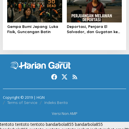
Gempa Bumi Jepang: Luka
Deportasi, Penjara El
Fisik, Guncangan Batin
Salvador, dan Gugatan ke
Raksasa AS
Copyright © 2019 | HGN
Terms of Service
Indeks Berita
Versi Non AMP
tentoto
tentoto
tentoto
bandarbola855
bandarbola855