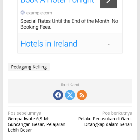
Pedagang Keliling
Ikuti Kami
N
Pos sebelumnya
Pos berikutnya
Gempa Iwate 6,9 M:
Pelaku Penusukan di Garut
a
Guncangan Besar, Pelajaran
Ditangkap dalam Sehari
v
Lebih Besar
i