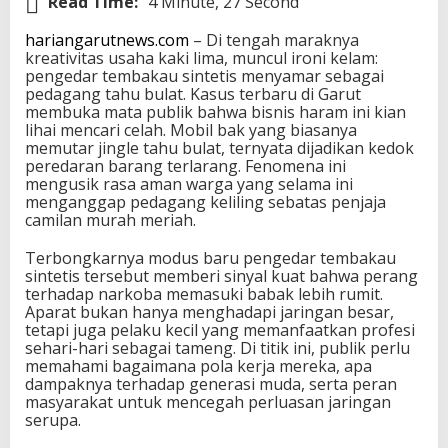
Read Time:
4 Minute, 27 Second
hariangarutnews.com
– Di tengah maraknya
kreativitas usaha kaki lima, muncul ironi kelam:
pengedar tembakau sintetis menyamar sebagai
pedagang tahu bulat. Kasus terbaru di Garut
membuka mata publik bahwa bisnis haram ini kian
lihai mencari celah. Mobil bak yang biasanya
memutar jingle tahu bulat, ternyata dijadikan kedok
peredaran barang terlarang. Fenomena ini
mengusik rasa aman warga yang selama ini
menganggap pedagang keliling sebatas penjaja
camilan murah meriah.
Terbongkarnya modus baru pengedar tembakau
sintetis tersebut memberi sinyal kuat bahwa perang
terhadap narkoba memasuki babak lebih rumit.
Aparat bukan hanya menghadapi jaringan besar,
tetapi juga pelaku kecil yang memanfaatkan profesi
sehari-hari sebagai tameng. Di titik ini, publik perlu
memahami bagaimana pola kerja mereka, apa
dampaknya terhadap generasi muda, serta peran
masyarakat untuk mencegah perluasan jaringan
serupa.