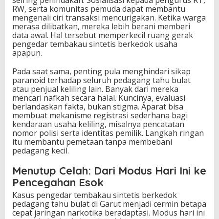
seiring penindakan. Sosialisasi kepada pengurus RT,
RW, serta komunitas pemuda dapat membantu
mengenali ciri transaksi mencurigakan. Ketika warga
merasa dilibatkan, mereka lebih berani memberi
data awal. Hal tersebut memperkecil ruang gerak
pengedar tembakau sintetis berkedok usaha
apapun.
Pada saat sama, penting pula menghindari sikap
paranoid terhadap seluruh pedagang tahu bulat
atau penjual keliling lain. Banyak dari mereka
mencari nafkah secara halal. Kuncinya, evaluasi
berlandaskan fakta, bukan stigma. Aparat bisa
membuat mekanisme registrasi sederhana bagi
kendaraan usaha keliling, misalnya pencatatan
nomor polisi serta identitas pemilik. Langkah ringan
itu membantu pemetaan tanpa membebani
pedagang kecil.
Menutup Celah: Dari Modus Hari Ini ke
Pencegahan Esok
Kasus pengedar tembakau sintetis berkedok
pedagang tahu bulat di Garut menjadi cermin betapa
cepat jaringan narkotika beradaptasi. Modus hari ini