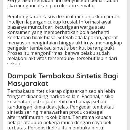
Pergerakan semacam ini menyulitkan pemantauan
jika mengandalkan patroli rutin semata.
Pembongkaran kasus di Garut menunjukkan peran
intelijen lapangan cukup krusial. Informasi awal
biasanya muncul dari kecurigaan warga atau
konsumen yang memperhatikan pola berhenti
kendaraan tidak biasa. Setelah ada laporan, aparat
menyusun pengintaian hingga akhirnya menangkap
pengedar tembakau sintetis berikut barang bukti.
Proses itu mengonfirmasi bahwa pelaku sudah
melakoni aktivitas tersembunyi tersebut lebih dari
sekali.
Dampak Tembakau Sintetis Bagi
Masyarakat
Tembakau sintetis kerap dipasarkan seolah lebih
“ringan” dibanding narkotika lain. Padahal, risiko
kesehatan justru jauh lebih berbahaya sebab
kandungan kimia tidak jelas. Pengedar tembakau
sintetis sering menawarkan produk sebagai
alternatif murah rokok biasa. Terutama kepada
pelajar ataupun pekerja muda dengan daya beli
terbatas. Persepsi keliru itu membuka pintu