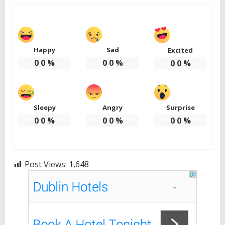
Happy
Sad
Excited
0
0
%
0
0
%
0
0
%
Sleepy
Angry
Surprise
0
0
%
0
0
%
0
0
%
Post Views:
1,648