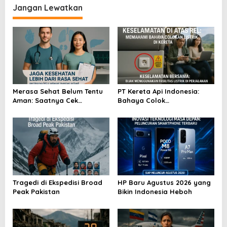
Jangan Lewatkan
g
a
s
i
p
o
Merasa Sehat Belum Tentu
PT Kereta Api Indonesia:
s
Aman: Saatnya Cek
Bahaya Colok
Kesehatan Menyeluruh
Sembarangan di Gerbong
Tragedi di Ekspedisi Broad
HP Baru Agustus 2026 yang
Peak Pakistan
Bikin Indonesia Heboh