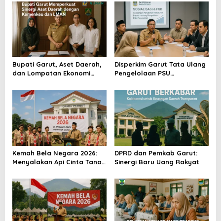
a
s
i
p
o
Bupati Garut, Aset Daerah,
Disperkim Garut Tata Ulang
dan Lompatan Ekonomi
Pengelolaan PSU
s
Baru
Perumahan
Kemah Bela Negara 2026:
DPRD dan Pemkab Garut:
Menyalakan Api Cinta Tanah
Sinergi Baru Uang Rakyat
Air