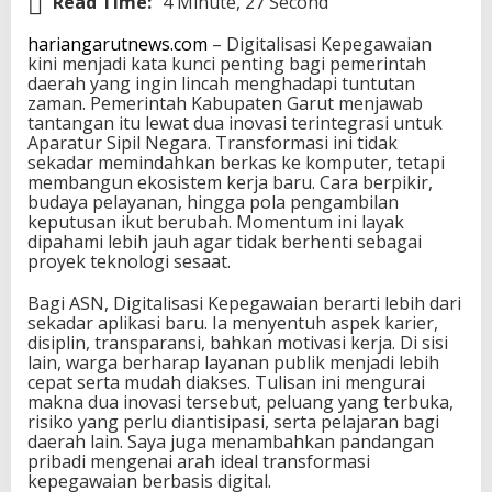
Read Time:
4 Minute, 27 Second
hariangarutnews.com
– Digitalisasi Kepegawaian
kini menjadi kata kunci penting bagi pemerintah
daerah yang ingin lincah menghadapi tuntutan
zaman. Pemerintah Kabupaten Garut menjawab
tantangan itu lewat dua inovasi terintegrasi untuk
Aparatur Sipil Negara. Transformasi ini tidak
sekadar memindahkan berkas ke komputer, tetapi
membangun ekosistem kerja baru. Cara berpikir,
budaya pelayanan, hingga pola pengambilan
keputusan ikut berubah. Momentum ini layak
dipahami lebih jauh agar tidak berhenti sebagai
proyek teknologi sesaat.
Bagi ASN, Digitalisasi Kepegawaian berarti lebih dari
sekadar aplikasi baru. Ia menyentuh aspek karier,
disiplin, transparansi, bahkan motivasi kerja. Di sisi
lain, warga berharap layanan publik menjadi lebih
cepat serta mudah diakses. Tulisan ini mengurai
makna dua inovasi tersebut, peluang yang terbuka,
risiko yang perlu diantisipasi, serta pelajaran bagi
daerah lain. Saya juga menambahkan pandangan
pribadi mengenai arah ideal transformasi
kepegawaian berbasis digital.