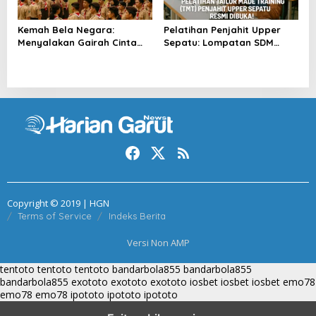
Kemah Bela Negara:
Pelatihan Penjahit Upper
Menyalakan Gairah Cinta
Sepatu: Lompatan SDM
Tanah Air
Garut
Copyright © 2019 | HGN
Terms of Service
Indeks Berita
Versi Non AMP
tentoto
tentoto
tentoto
bandarbola855
bandarbola855
bandarbola855
exototo
exototo
exototo
iosbet
iosbet
iosbet
emo78
emo78
emo78
ipototo
ipototo
ipototo