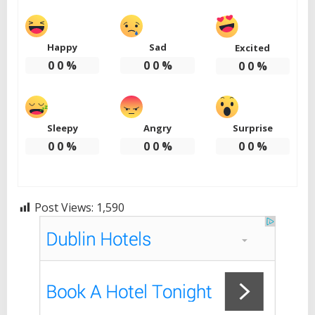
Happy
Sad
Excited
0
0
%
0
0
%
0
0
%
Sleepy
Angry
Surprise
0
0
%
0
0
%
0
0
%
Post Views:
1,590