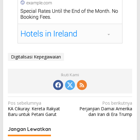
Digitalisasi Kepegawaian
Ikuti Kami
N
Pos sebelumnya
Pos berikutnya
KA Cikuray: Kereta Rakyat
Perjanjian Damai Amerika
a
Baru untuk Petani Garut
dan Iran di Era Trump
v
i
Jangan Lewatkan
g