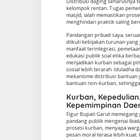
Distribusi daging seharusnya t
kelompok rentan. Tugas pemeri
masjid, ialah memastikan proses
menghindari praktik saling ber
Pandangan pribadi saya, seruan
diikuti kebijakan turunan yang
manfaat terintegrasi, pemetaa
edukasi publik soal etika berb
menjadikan kurban sebagai pi
sosial lebih terarah. Iduladha d
mekanisme distribusi bantuan 
bantuan non-kurban, sehingga
Kurban, Kepedulian
Kepemimpinan Dae
Figur Bupati Garut memegang 
pandang publik mengenai ibadah
prosesi kurban, menyapa warga
pesan moral terasa lebih kuat