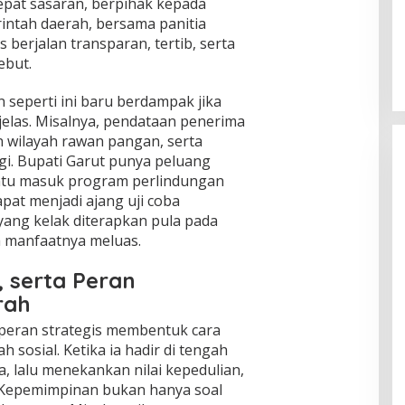
epat sasaran, berpihak kepada
Global Krisis Air, Nuklir Prancis Ikut
ntah daerah, bersama panitia
Tersengat
 berjalan transparan, tertib, serta
Di Isu Global
|
Agustus 5, 2026
ebut.
 seperti ini baru berdampak jika
 jelas. Misalnya, pendataan penerima
n wilayah rawan pangan, serta
agi. Bupati Garut punya peluang
ntu masuk program perlindungan
apat menjadi ajang uji coba
yang kelak diterapkan pula pada
 manfaatnya meluas.
, serta Peran
rah
peran strategis membentuk cara
 sosial. Ketika ia hadir di tengah
, lalu menekankan nilai kepedulian,
. Kepemimpinan bukan hanya soal