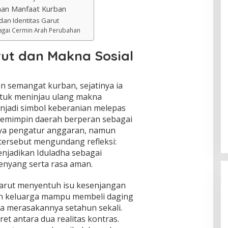
aan Manfaat Kurban
dan Identitas Garut
bagai Cermin Arah Perubahan
ut dan Makna Sosial
n semangat kurban, sejatinya ia
uk meninjau ulang makna
njadi simbol keberanian melepas
i, pemimpin daerah berperan sebagai
nya pengatur anggaran, namun
 tersebut mengundang refleksi:
njadikan Iduladha sebagai
nyang serta rasa aman.
i Garut menyentuh isu kesenjangan
ian keluarga mampu membeli daging
ya merasakannya setahun sekali.
t antara dua realitas kontras.