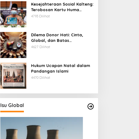
Kesejahteraan Sosial Kalteng:
Terobosan Kartu Huma
Betang
4793 Dilihat
Dilema Donor Hati: Cinta,
Global, dan Batas
Pengorbanan
4627 Dilihat
Hukum Ucapan Natal dalam
Pandangan Islami
4470 Dilihat
Isu Global