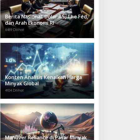
Berita Nasional: Dolar AS, The Fed,
dan Arah Ekonomi RI
6489 Dilihat
Konten Analisis Kenaikan Harga
Minyak Global
4104 Dilihat
Manuver Reliance di Pasar Minyak