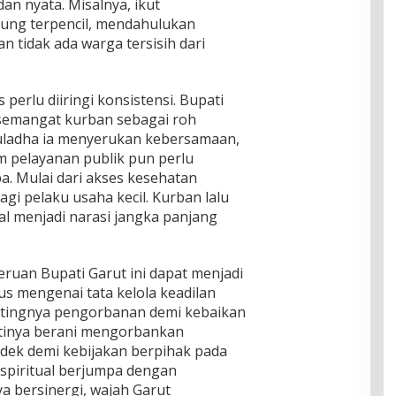
dan nyata. Misalnya, ikut
ung terpencil, mendahulukan
n tidak ada warga tersisih dari
erlu diiringi konsistensi. Bupati
semangat kurban sebagai roh
Iduladha ia menyerukan kebersamaan,
 pelayanan publik pun perlu
. Mulai dari akses kesehatan
i pelaku usaha kecil. Kurban lalu
l menjadi narasi jangka panjang
seruan Bupati Garut ini dapat menjadi
ius mengenai tata kelola keadilan
ntingnya pengorbanan demi kebaikan
tinya berani mengorbankan
dek demi kebijakan berpihak pada
n spiritual berjumpa dengan
ya bersinergi, wajah Garut