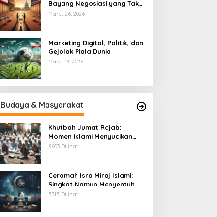
Bayang Negosiasi yang Tak
Pernah Usai
Maret 26, 2026
Marketing Digital, Politik, dan
Gejolak Piala Dunia
Maret 13, 2026
Budaya & Masyarakat
Khutbah Jumat Rajab:
Momen Islami Menyucikan
Hati
9603 Dilihat
Ceramah Isra Miraj Islami:
Singkat Namun Menyentuh
5315 Dilihat