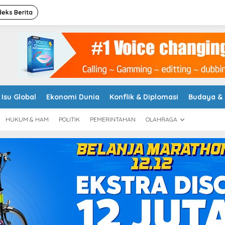
deks Berita
Isu Global
Ekonomi Dunia
Konflik & Diplomasi
Budaya &
HUKUM & HAM
POLITIK
PEMERINTAHAN
OLAHRAGA