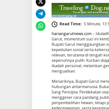
a
m
a
a
n
Read Time:
5 Minute, 13
hariangarutnews.com
– Iduladh
Garut, momentum suci ini kem
Bupati Garut menggaungkan s
kepedulian sosial serta kebers
relevan, terutama di tengah k
sepenuhnya pulih. Kurban diaj
ibadah personal, melainkan ger
menguatkan.
Menariknya, Bupati Garut men
hubungan antarmanusia. Bukan
Sang Pencipta. Pendekatan sep
menggeser cara pandang publik.
penyembelihan hewan, tetapi pra
kedermawanan, serta kesempata