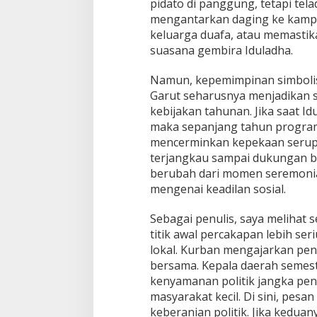
pidato di panggung, tetapi tela
mengantarkan daging ke kamp
keluarga duafa, atau memastika
suasana gembira Iduladha.
Namun, kepemimpinan simbolis p
Garut seharusnya menjadikan 
kebijakan tahunan. Jika saat 
maka sepanjang tahun program
mencerminkan kepekaan serupa
terjangkau sampai dukungan bag
berubah dari momen seremonia
mengenai keadilan sosial.
Sebagai penulis, saya melihat 
titik awal percakapan lebih ser
lokal. Kurban mengajarkan pe
bersama. Kepala daerah semes
kenyamanan politik jangka pen
masyarakat kecil. Di sini, pesa
keberanian politik. Jika keduan