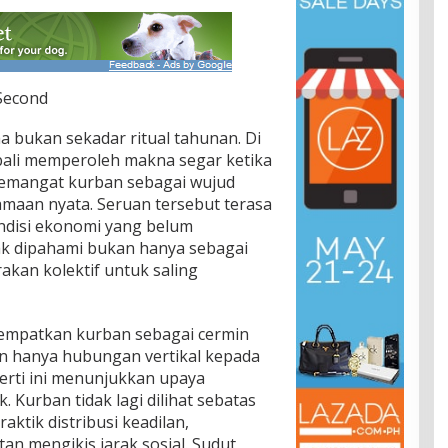
 Second
a bukan sekadar ritual tahunan. Di
bali memperoleh makna segar ketika
emangat kurban sebagai wujud
amaan nyata. Seruan tersebut terasa
ondisi ekonomi yang belum
ak dipahami bukan hanya sebagai
akan kolektif untuk saling
empatkan kurban sebagai cermin
 hanya hubungan vertikal kepada
erti ini menunjukkan upaya
 Kurban tidak lagi dilihat sebatas
ktik distribusi keadilan,
n mengikis jarak sosial. Sudut