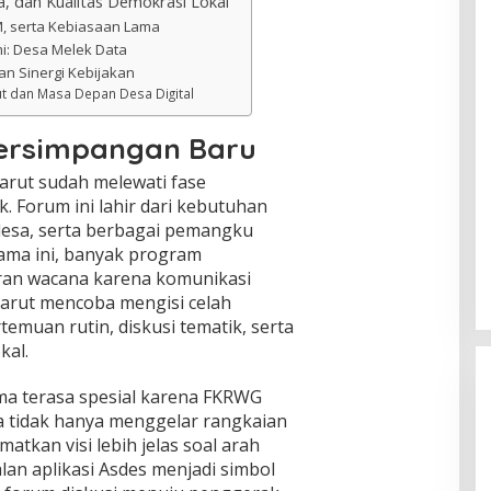
, dan Kualitas Demokrasi Lokal
M, serta Kebiasaan Lama
i: Desa Melek Data
n Sinergi Kebijakan
ut dan Masa Depan Desa Digital
ersimpangan Baru
arut sudah melewati fase
 Forum ini lahir dari kebutuhan
desa, serta berbagai pemangku
lama ini, banyak program
ran wacana karena komunikasi
arut mencoba mengisi celah
temuan rutin, diskusi tematik, serta
kal.
a terasa spesial karena FKRWG
ka tidak hanya menggelar rangkaian
atkan visi lebih jelas soal arah
an aplikasi Asdes menjadi simbol