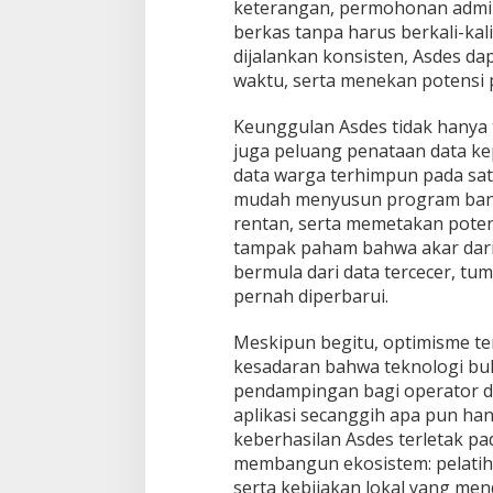
keterangan, permohonan admini
berkas tanpa harus berkali-kali
dijalankan konsisten, Asdes 
waktu, serta menekan potensi 
Keunggulan Asdes tidak hanya te
juga peluang penataan data ke
data warga terhimpun pada sat
mudah menyusun program bant
rentan, serta memetakan pote
tampak paham bahwa akar dari
bermula dari data tercecer, tu
pernah diperbarui.
Meskipun begitu, optimisme ter
kesadaran bahwa teknologi bu
pendampingan bagi operator des
aplikasi secanggih apa pun han
keberhasilan Asdes terletak 
membangun ekosistem: pelatiha
serta kebijakan lokal yang me