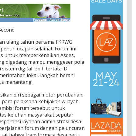
 Second
an ulang tahun pertama FKRWG
penuh ucapan selamat. Forum ini
is untuk memperkenalkan Asdes,
yang digadang mampu menggeser pola
stem digital lebih tertata. Di
merintahan lokal, langkah berani
igus menantang.
kan diri sebagai motor perubahan,
para pelaksana kebijakan wilayah.
ambisi forum tersebut untuk
tas keluhan masyarakat seputar
nsparansi layanan administrasi desa.
 perjalanan forum dengan peluncuran
kuat bahwa transformasi desa perlu