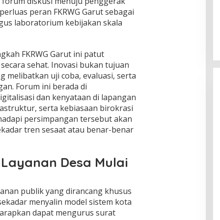
r forum diskusi menuju penggerak
emperluas peran FKRWG Garut sebagai
Global Krisis Air, Nuklir Prancis Ikut
Tersengat
gus laboratorium kebijakan skala
Di Isu Global
|
Agustus 5, 2026
ngkah FKRWG Garut ini patut
i secara sehat. Inovasi bukan tujuan
 melibatkan uji coba, evaluasi, serta
n. Forum ini berada di
gitalisasi dan kenyataan di lapangan
struktur, serta kebiasaan birokrasi
adapi persimpangan tersebut akan
adar tren sesaat atau benar-benar
i Layanan Desa Mulai
ayanan publik yang dirancang khusus
ekadar menyalin model sistem kota
iharapkan dapat mengurus surat