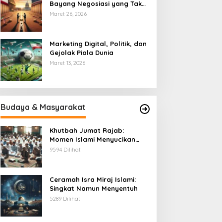
Bayang Negosiasi yang Tak
Pernah Usai
Maret 26, 2026
Marketing Digital, Politik, dan
Gejolak Piala Dunia
Maret 13, 2026
Budaya & Masyarakat
Khutbah Jumat Rajab:
Momen Islami Menyucikan
Hati
9594 Dilihat
Ceramah Isra Miraj Islami:
Singkat Namun Menyentuh
5289 Dilihat