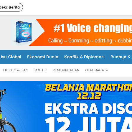
deks Berita
Isu Global
Ekonomi Dunia
Konflik & Diplomasi
Budaya &
HUKUM & HAM
POLITIK
PEMERINTAHAN
OLAHRAGA