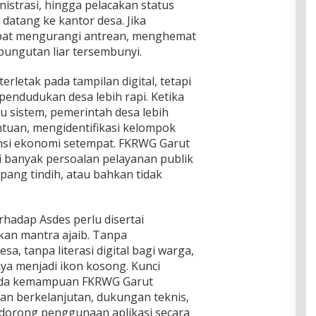
strasi, hingga pelacakan status
 datang ke kantor desa. Jika
dapat mengurangi antrean, menghemat
pungutan liar tersembunyi.
rletak pada tampilan digital, tetapi
pendudukan desa lebih rapi. Ketika
u sistem, pemerintah desa lebih
uan, mengidentifikasi kelompok
nsi ekonomi setempat. FKRWG Garut
 banyak persoalan pelayanan publik
mpang tindih, atau bahkan tidak
hadap Asdes perlu disertai
kan mantra ajaib. Tanpa
a, tanpa literasi digital bagi warga,
ya menjadi ikon kosong. Kunci
pada kemampuan FKRWG Garut
n berkelanjutan, dukungan teknis,
ndorong penggunaan aplikasi secara