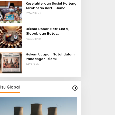
Kesejahteraan Sosial Kalteng:
Terobosan Kartu Huma
Betang
4786 Dilihat
Dilema Donor Hati: Cinta,
Global, dan Batas
Pengorbanan
4623 Dilihat
Hukum Ucapan Natal dalam
Pandangan Islami
4469 Dilihat
Isu Global