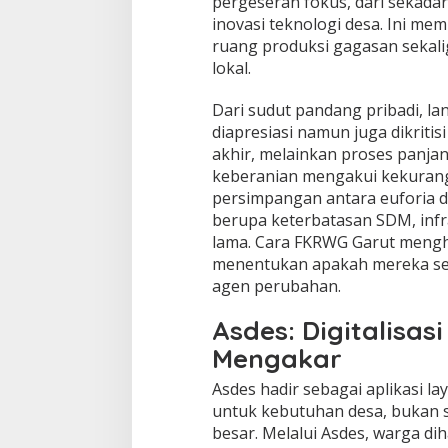
pergeseran fokus, dari sekada
inovasi teknologi desa. Ini m
ruang produksi gagasan sekali
lokal.
Dari sudut pandang pribadi, la
diapresiasi namun juga dikritis
akhir, melainkan proses panjang
keberanian mengakui kekuranga
persimpangan antara euforia di
berupa keterbatasan SDM, infra
lama. Cara FKRWG Garut mengh
menentukan apakah mereka sek
agen perubahan.
Asdes: Digitalisas
Mengakar
Asdes hadir sebagai aplikasi l
untuk kebutuhan desa, bukan s
besar. Melalui Asdes, warga d