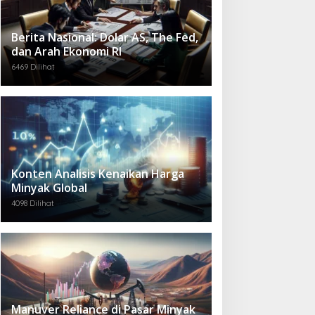
Berita Nasional: Dolar AS, The Fed,
dan Arah Ekonomi RI
6469 Dilihat
Konten Analisis Kenaikan Harga
Minyak Global
4098 Dilihat
Manuver Reliance di Pasar Minyak