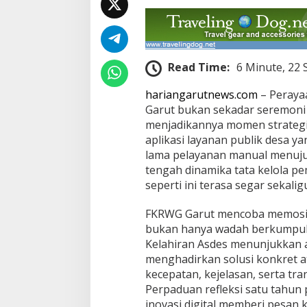
Read Time:
6 Minute, 22
hariangarutnews.com
– Peraya
Garut bukan sekadar seremoni 
menjadikannya momen strateg
aplikasi layanan publik desa 
lama pelayanan manual menuju si
tengah dinamika tata kelola pe
seperti ini terasa segar sekal
FKRWG Garut mencoba memosisi
bukan hanya wadah berkumpul 
Kelahiran Asdes menunjukkan 
menghadirkan solusi konkret a
kecepatan, kejelasan, serta tra
Perpaduan refleksi satu tahun
inovasi digital memberi pesan 