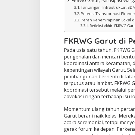
FKRWG Garut, Partisipasi Warga
Tantangan: Infrastruktur, SD
Potensi Transformasi Ekonom
Peran Kepemimpinan Lokal da
Refleksi Akhir: FKRWG Gar
FKRWG Garut di P
Pada usia satu tahun, FKRWG G
pengenalan dan mencari bentuk.
koordinasi antara kecamatan, 
kepentingan wilayah Garut. Se
pembangunan berhenti di tata
terputus atau lambat. FKRWG G
koordinasi tersebut melalui per
advokasi ringan terhadap isu lo
Momentum ulang tahun pertam
Garut berani naik kelas. Mere
acara seremonial, tetapi menyem
gerak forum ke depan. Perkenal