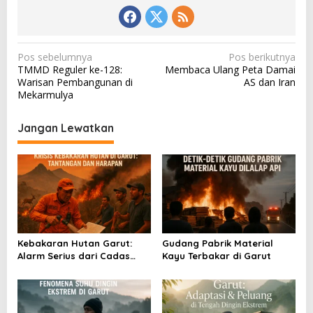
N
Pos sebelumnya
Pos berikutnya
TMMD Reguler ke-128:
Membaca Ulang Peta Damai
a
Warisan Pembangunan di
AS dan Iran
v
Mekarmulya
i
Jangan Lewatkan
g
a
s
i
p
o
Kebakaran Hutan Garut:
Gudang Pabrik Material
s
Alarm Serius dari Cadas
Kayu Terbakar di Garut
Gantung