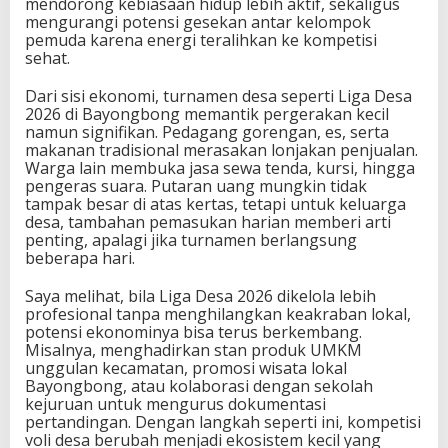
mendorong kebiasaan hidup lebih aktif, sekaligus
mengurangi potensi gesekan antar kelompok
pemuda karena energi teralihkan ke kompetisi
sehat.
Dari sisi ekonomi, turnamen desa seperti Liga Desa
2026 di Bayongbong memantik pergerakan kecil
namun signifikan. Pedagang gorengan, es, serta
makanan tradisional merasakan lonjakan penjualan.
Warga lain membuka jasa sewa tenda, kursi, hingga
pengeras suara. Putaran uang mungkin tidak
tampak besar di atas kertas, tetapi untuk keluarga
desa, tambahan pemasukan harian memberi arti
penting, apalagi jika turnamen berlangsung
beberapa hari.
Saya melihat, bila Liga Desa 2026 dikelola lebih
profesional tanpa menghilangkan keakraban lokal,
potensi ekonominya bisa terus berkembang.
Misalnya, menghadirkan stan produk UMKM
unggulan kecamatan, promosi wisata lokal
Bayongbong, atau kolaborasi dengan sekolah
kejuruan untuk mengurus dokumentasi
pertandingan. Dengan langkah seperti ini, kompetisi
voli desa berubah menjadi ekosistem kecil yang