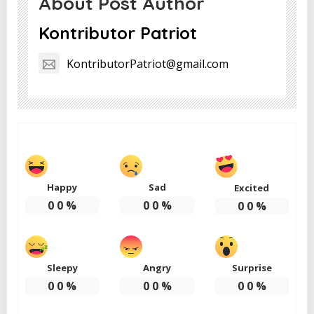
About Post Author
Kontributor Patriot
KontributorPatriot@gmail.com
Happy
Sad
Excited
0
0
%
0
0
%
0
0
%
Sleepy
Angry
Surprise
0
0
%
0
0
%
0
0
%