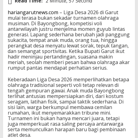
Read Time:
2 Minute, 57 Second
hariangarutnews.com
– Liga Desa 2026 di Garut
mulai terasa bukan sekadar turnamen olahraga
musiman. Di Bayongbong, kompetisi voli
antarwilayah justru menjelma momen guyub lintas
generasi. Lapang sederhana berubah jadi panggung
sukacita, tempat anak muda, orang tua, hingga
perangkat desa menyatu lewat sorak, tepuk tangan,
dan semangat sportivitas. Ketika Bupati Garut ikut
hadir meninjau pertandingan, suasana makin
meriah, seolah memberi pesan bahwa olahraga akar
rumput pantas mendapat perhatian serius.
Keberadaan Liga Desa 2026 memperlihatkan betapa
olahraga tradisional seperti voli tetap relevan di
tengah gempuran gawai. Anak muda Bayongbong
terlihat antusias mempersiapkan diri, dari kostum
seragam, latihan fisik, sampai taktik sederhana. Di
sisi lain, warga berkumpul membawa cemilan
rumahan, ikut menyemarakkan tribune mini.
Turnamen ini bukan hanya mencari juara, tetapi
juga memperkuat rasa saling percaya antarwarga
serta memunculkan harapan baru bagi pembinaan
atlet desa.