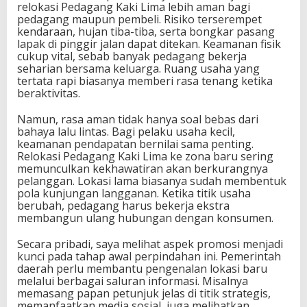
relokasi Pedagang Kaki Lima lebih aman bagi
pedagang maupun pembeli. Risiko terserempet
kendaraan, hujan tiba-tiba, serta bongkar pasang
lapak di pinggir jalan dapat ditekan. Keamanan fisik
cukup vital, sebab banyak pedagang bekerja
seharian bersama keluarga. Ruang usaha yang
tertata rapi biasanya memberi rasa tenang ketika
beraktivitas.
Namun, rasa aman tidak hanya soal bebas dari
bahaya lalu lintas. Bagi pelaku usaha kecil,
keamanan pendapatan bernilai sama penting.
Relokasi Pedagang Kaki Lima ke zona baru sering
memunculkan kekhawatiran akan berkurangnya
pelanggan. Lokasi lama biasanya sudah membentuk
pola kunjungan langganan. Ketika titik usaha
berubah, pedagang harus bekerja ekstra
membangun ulang hubungan dengan konsumen.
Secara pribadi, saya melihat aspek promosi menjadi
kunci pada tahap awal perpindahan ini. Pemerintah
daerah perlu membantu pengenalan lokasi baru
melalui berbagai saluran informasi. Misalnya
memasang papan petunjuk jelas di titik strategis,
memanfaatkan media sosial, juga melibatkan