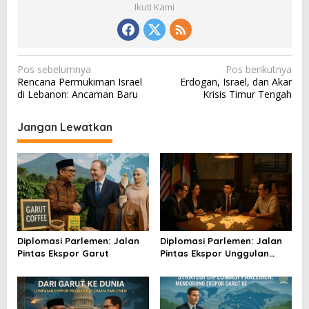
Ikuti Kami
N
Pos sebelumnya
Pos berikutnya
Rencana Permukiman Israel
Erdogan, Israel, dan Akar
a
di Lebanon: Ancaman Baru
Krisis Timur Tengah
v
i
Jangan Lewatkan
g
a
s
i
p
o
Diplomasi Parlemen: Jalan
Diplomasi Parlemen: Jalan
Pintas Ekspor Garut
Pintas Ekspor Unggulan
s
Garut