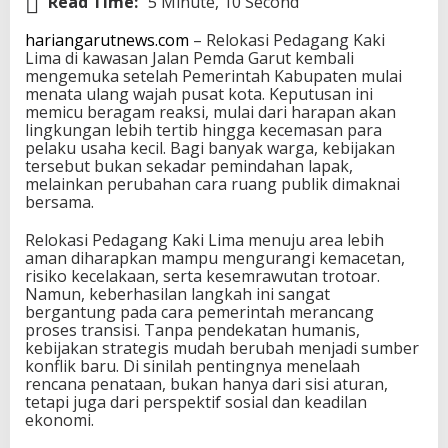
Read Time:
5 Minute, 10 Second
hariangarutnews.com
– Relokasi Pedagang Kaki
Lima di kawasan Jalan Pemda Garut kembali
mengemuka setelah Pemerintah Kabupaten mulai
menata ulang wajah pusat kota. Keputusan ini
memicu beragam reaksi, mulai dari harapan akan
lingkungan lebih tertib hingga kecemasan para
pelaku usaha kecil. Bagi banyak warga, kebijakan
tersebut bukan sekadar pemindahan lapak,
melainkan perubahan cara ruang publik dimaknai
bersama.
Relokasi Pedagang Kaki Lima menuju area lebih
aman diharapkan mampu mengurangi kemacetan,
risiko kecelakaan, serta kesemrawutan trotoar.
Namun, keberhasilan langkah ini sangat
bergantung pada cara pemerintah merancang
proses transisi. Tanpa pendekatan humanis,
kebijakan strategis mudah berubah menjadi sumber
konflik baru. Di sinilah pentingnya menelaah
rencana penataan, bukan hanya dari sisi aturan,
tetapi juga dari perspektif sosial dan keadilan
ekonomi.