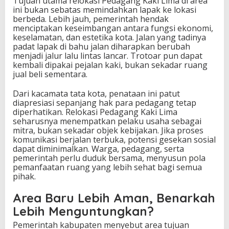
Tujuan utama relokasi Pedagang Kaki Lima di area
ini bukan sebatas memindahkan lapak ke lokasi
berbeda. Lebih jauh, pemerintah hendak
menciptakan keseimbangan antara fungsi ekonomi,
keselamatan, dan estetika kota. Jalan yang tadinya
padat lapak di bahu jalan diharapkan berubah
menjadi jalur lalu lintas lancar. Trotoar pun dapat
kembali dipakai pejalan kaki, bukan sekadar ruang
jual beli sementara.
Dari kacamata tata kota, penataan ini patut
diapresiasi sepanjang hak para pedagang tetap
diperhatikan. Relokasi Pedagang Kaki Lima
seharusnya menempatkan pelaku usaha sebagai
mitra, bukan sekadar objek kebijakan. Jika proses
komunikasi berjalan terbuka, potensi gesekan sosial
dapat diminimalkan. Warga, pedagang, serta
pemerintah perlu duduk bersama, menyusun pola
pemanfaatan ruang yang lebih sehat bagi semua
pihak.
Area Baru Lebih Aman, Benarkah
Lebih Menguntungkan?
Pemerintah kabupaten menyebut area tujuan