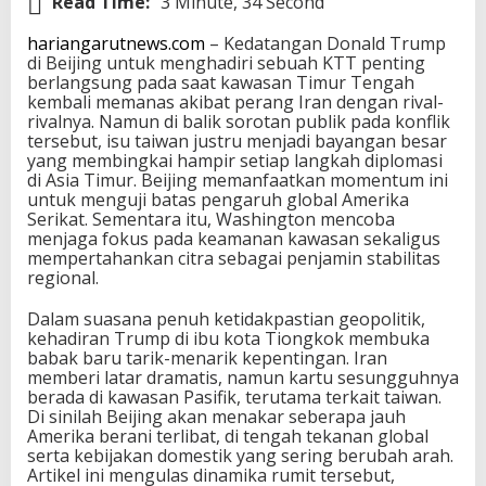
Read Time:
3 Minute, 34 Second
hariangarutnews.com
– Kedatangan Donald Trump
di Beijing untuk menghadiri sebuah KTT penting
berlangsung pada saat kawasan Timur Tengah
kembali memanas akibat perang Iran dengan rival-
rivalnya. Namun di balik sorotan publik pada konflik
tersebut, isu taiwan justru menjadi bayangan besar
yang membingkai hampir setiap langkah diplomasi
di Asia Timur. Beijing memanfaatkan momentum ini
untuk menguji batas pengaruh global Amerika
Serikat. Sementara itu, Washington mencoba
menjaga fokus pada keamanan kawasan sekaligus
mempertahankan citra sebagai penjamin stabilitas
regional.
Dalam suasana penuh ketidakpastian geopolitik,
kehadiran Trump di ibu kota Tiongkok membuka
babak baru tarik-menarik kepentingan. Iran
memberi latar dramatis, namun kartu sesungguhnya
berada di kawasan Pasifik, terutama terkait taiwan.
Di sinilah Beijing akan menakar seberapa jauh
Amerika berani terlibat, di tengah tekanan global
serta kebijakan domestik yang sering berubah arah.
Artikel ini mengulas dinamika rumit tersebut,