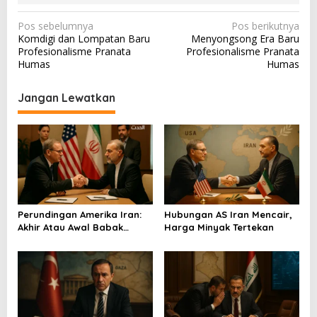
N
Pos sebelumnya
Pos berikutnya
Komdigi dan Lompatan Baru
Menyongsong Era Baru
a
Profesionalisme Pranata
Profesionalisme Pranata
v
Humas
Humas
i
Jangan Lewatkan
g
a
s
i
p
o
Perundingan Amerika Iran:
Hubungan AS Iran Mencair,
s
Akhir Atau Awal Babak
Harga Minyak Tertekan
Baru?