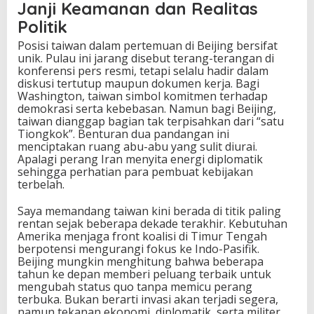
Janji Keamanan dan Realitas
Politik
Posisi taiwan dalam pertemuan di Beijing bersifat
unik. Pulau ini jarang disebut terang-terangan di
konferensi pers resmi, tetapi selalu hadir dalam
diskusi tertutup maupun dokumen kerja. Bagi
Washington, taiwan simbol komitmen terhadap
demokrasi serta kebebasan. Namun bagi Beijing,
taiwan dianggap bagian tak terpisahkan dari “satu
Tiongkok”. Benturan dua pandangan ini
menciptakan ruang abu-abu yang sulit diurai.
Apalagi perang Iran menyita energi diplomatik
sehingga perhatian para pembuat kebijakan
terbelah.
Saya memandang taiwan kini berada di titik paling
rentan sejak beberapa dekade terakhir. Kebutuhan
Amerika menjaga front koalisi di Timur Tengah
berpotensi mengurangi fokus ke Indo-Pasifik.
Beijing mungkin menghitung bahwa beberapa
tahun ke depan memberi peluang terbaik untuk
mengubah status quo tanpa memicu perang
terbuka. Bukan berarti invasi akan terjadi segera,
namun tekanan ekonomi, diplomatik, serta militer