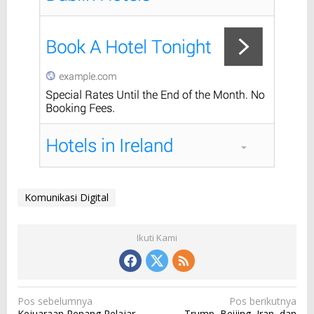
Komunikasi Digital
Ikuti Kami
N
Pos sebelumnya
Pos berikutnya
Kejuaraan Renang Pelajar
Trump, Beijing, Iran, dan