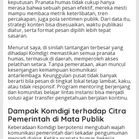
keputusan. Pranata humas tidak cukup hanya
merasa bahwa sebuah pesan efektif, mereka mesti
mampu membaca metrik keterlibatan, tren
percakapan, juga pola sentimen publik. Dari data itu,
strategi konten bisa disesuaikan, waktu publikasi
diatur, serta format pesan dipilih lebih tepat
sasaran.
Menurut saya, di sinilah tantangan terbesar yang
dihadapi Komdigi: memastikan semua pranata
humas, termasuk di daerah, memperoleh akses
pelatihan setara. Tanpa pemerataan, akan muncul
kesenjangan kemampuan komunikasi
antarlembaga. Keunggulan pusat tidak banyak
berarti bila pesan di tingkat lokal tetap lambat, kaku,
atau tidak responsif. Program mentoring berjenjang
dan komunitas belajar lintas instansi bisa menjadi
solusi agar transfer pengetahuan berjalan kontinu.
Dampak Komdigi terhadap Citra
Pemerintah di Mata Publik
Keberadaan Komdigi berpotensi mengubah wajah
komunikasi pemerintah dari sekadar pengumuman
menjadi dialog. Ketika pranata humas bekerja