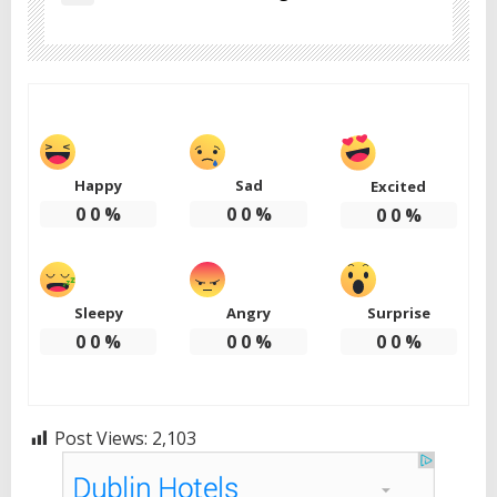
Happy
Sad
Excited
0
0
%
0
0
%
0
0
%
Sleepy
Angry
Surprise
0
0
%
0
0
%
0
0
%
Post Views:
2,103