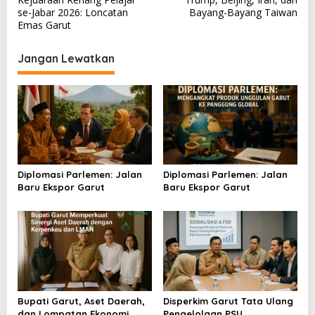
a
se-Jabar 2026: Loncatan
Bayang-Bayang Taiwan
v
Emas Garut
i
Jangan Lewatkan
g
a
s
i
p
o
Diplomasi Parlemen: Jalan
Diplomasi Parlemen: Jalan
s
Baru Ekspor Garut
Baru Ekspor Garut
Bupati Garut, Aset Daerah,
Disperkim Garut Tata Ulang
dan Lompatan Ekonomi
Pengelolaan PSU