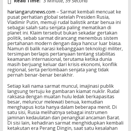
Read Time:
3 Minute, 39 Second
hariangarutnews.com
– Sarmat kembali mencuat ke
pusat perhatian global setelah Presiden Rusia,
Vladimir Putin, memuji rudal balistik antar benua ini
sebagai salah satu senjata paling mematikan di
planet ini. Klaim tersebut bukan sekadar gertakan
politik, sebab sarmat dirancang menembus sistem
pertahanan modern dengan daya hancur luar biasa.
Namun di balik narasi kebanggaan teknologi militer,
tersimpan berlapis pertanyaan tentang stabilitas
keamanan internasional, terutama ketika dunia
masih berjuang keluar dari krisis ekonomi, konflik
regional, serta perlombaan senjata yang tidak
pernah benar-benar berakhir.
Setiap kali nama sarmat muncul, imajinasi publik
langsung tertuju ke gambaran kiamat nuklir. Rudal
raksasa dengan muatan hulu ledak berkapasitas
besar, meluncur melewati benua, kemudian
menghapus kota hanya dalam beberapa menit. Di
satu sisi, Rusia melihatnya sebagai instrumen
jaminan kedaulatan dan penangkal ancaman Barat.
Di sisi lain, kehadiran sarmat menghidupkan kembali
ketakutan era Perang Dingin, saat satu kesalahan