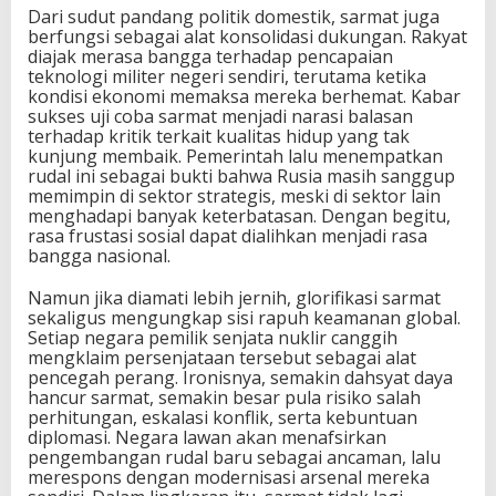
Dari sudut pandang politik domestik, sarmat juga
berfungsi sebagai alat konsolidasi dukungan. Rakyat
diajak merasa bangga terhadap pencapaian
teknologi militer negeri sendiri, terutama ketika
kondisi ekonomi memaksa mereka berhemat. Kabar
sukses uji coba sarmat menjadi narasi balasan
terhadap kritik terkait kualitas hidup yang tak
kunjung membaik. Pemerintah lalu menempatkan
rudal ini sebagai bukti bahwa Rusia masih sanggup
memimpin di sektor strategis, meski di sektor lain
menghadapi banyak keterbatasan. Dengan begitu,
rasa frustasi sosial dapat dialihkan menjadi rasa
bangga nasional.
Namun jika diamati lebih jernih, glorifikasi sarmat
sekaligus mengungkap sisi rapuh keamanan global.
Setiap negara pemilik senjata nuklir canggih
mengklaim persenjataan tersebut sebagai alat
pencegah perang. Ironisnya, semakin dahsyat daya
hancur sarmat, semakin besar pula risiko salah
perhitungan, eskalasi konflik, serta kebuntuan
diplomasi. Negara lawan akan menafsirkan
pengembangan rudal baru sebagai ancaman, lalu
merespons dengan modernisasi arsenal mereka