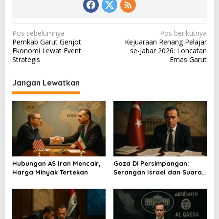
N
Pos sebelumnya
Pos berikutnya
Pemkab Garut Genjot
Kejuaraan Renang Pelajar
a
Ekonomi Lewat Event
se-Jabar 2026: Loncatan
v
Strategis
Emas Garut
i
Jangan Lewatkan
g
a
s
i
p
o
Hubungan AS Iran Mencair,
Gaza Di Persimpangan:
s
Harga Minyak Tertekan
Serangan Israel dan Suara
Turkiye