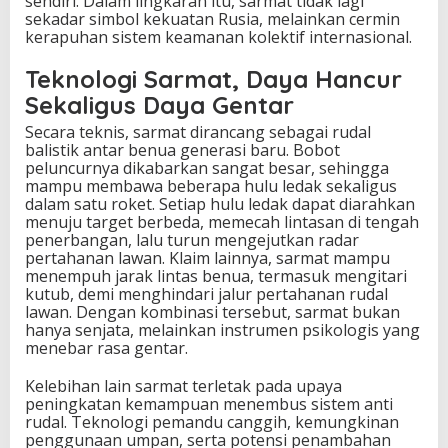
sendiri. Dalam lingkaran itu, sarmat tidak lagi
sekadar simbol kekuatan Rusia, melainkan cermin
kerapuhan sistem keamanan kolektif internasional.
Teknologi Sarmat, Daya Hancur
Sekaligus Daya Gentar
Secara teknis, sarmat dirancang sebagai rudal
balistik antar benua generasi baru. Bobot
peluncurnya dikabarkan sangat besar, sehingga
mampu membawa beberapa hulu ledak sekaligus
dalam satu roket. Setiap hulu ledak dapat diarahkan
menuju target berbeda, memecah lintasan di tengah
penerbangan, lalu turun mengejutkan radar
pertahanan lawan. Klaim lainnya, sarmat mampu
menempuh jarak lintas benua, termasuk mengitari
kutub, demi menghindari jalur pertahanan rudal
lawan. Dengan kombinasi tersebut, sarmat bukan
hanya senjata, melainkan instrumen psikologis yang
menebar rasa gentar.
Kelebihan lain sarmat terletak pada upaya
peningkatan kemampuan menembus sistem anti
rudal. Teknologi pemandu canggih, kemungkinan
penggunaan umpan, serta potensi penambahan