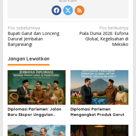
Ikuti Kami
N
Pos sebelumnya
Pos berikutnya
Bupati Garut dan Lonceng
Piala Dunia 2026: Euforia
a
Darurat Jembatan
Global, Kegelisahan di
v
Banjarwangi
Meksiko
i
Jangan Lewatkan
g
a
s
i
p
o
Diplomasi Parlemen: Jalan
Diplomasi Parlemen
s
Baru Ekspor Unggulan
Mengangkat Produk Garut
Garut