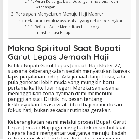
Peran Keluarga: Doa, Dukungan Emosional, dan
Ketenangan
Persiapan Menyeluruh Menuju Haji Mabrur
Pelajaran untuk Masyarakat yang Belum Berangkat
Refleksi Akhir: Menjadikan Haji sebagai
Transformasi Hidup
Makna Spiritual Saat Bupati
Garut Lepas Jemaah Haji
Ketika Bupati Garut Lepas Jemaah Haji Kloter 22,
suasana keberangkatan seolah menyatukan banyak
lapis perjalanan hidup. Ada jemaah lanjut usia, ada
pula generasi lebih muda yang mungkin baru
pertama kali ke luar negeri. Mereka sama‑sama
meninggalkan zona nyaman demi memenuhi
panggilan suci. Di titik ini, pesan tentang
kekhusyukan terasa vital. Ritual haji memerlukan
fokus hati, bukan sekadar rutinitas gerakan.
Keberangkatan resmi melalui prosesi Bupati Garut
Lepas Jemaah Haji juga menghadirkan simbol kuat.
Negara hadir mengantar warganya menuju ibadah
paling puncak dalam Islam. Kehadiran pemimpin