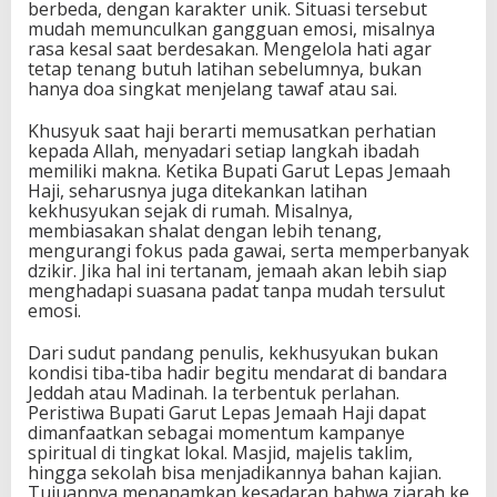
berbeda, dengan karakter unik. Situasi tersebut
mudah memunculkan gangguan emosi, misalnya
rasa kesal saat berdesakan. Mengelola hati agar
tetap tenang butuh latihan sebelumnya, bukan
hanya doa singkat menjelang tawaf atau sai.
Khusyuk saat haji berarti memusatkan perhatian
kepada Allah, menyadari setiap langkah ibadah
memiliki makna. Ketika Bupati Garut Lepas Jemaah
Haji, seharusnya juga ditekankan latihan
kekhusyukan sejak di rumah. Misalnya,
membiasakan shalat dengan lebih tenang,
mengurangi fokus pada gawai, serta memperbanyak
dzikir. Jika hal ini tertanam, jemaah akan lebih siap
menghadapi suasana padat tanpa mudah tersulut
emosi.
Dari sudut pandang penulis, kekhusyukan bukan
kondisi tiba‑tiba hadir begitu mendarat di bandara
Jeddah atau Madinah. Ia terbentuk perlahan.
Peristiwa Bupati Garut Lepas Jemaah Haji dapat
dimanfaatkan sebagai momentum kampanye
spiritual di tingkat lokal. Masjid, majelis taklim,
hingga sekolah bisa menjadikannya bahan kajian.
Tujuannya menanamkan kesadaran bahwa ziarah ke