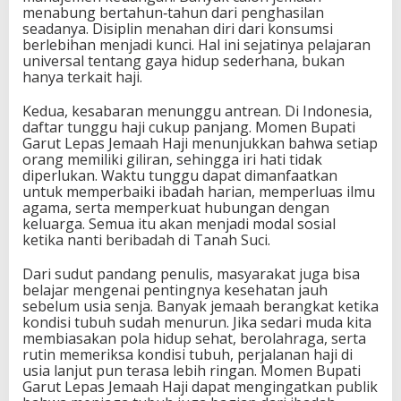
menabung bertahun‑tahun dari penghasilan
seadanya. Disiplin menahan diri dari konsumsi
berlebihan menjadi kunci. Hal ini sejatinya pelajaran
universal tentang gaya hidup sederhana, bukan
hanya terkait haji.
Kedua, kesabaran menunggu antrean. Di Indonesia,
daftar tunggu haji cukup panjang. Momen Bupati
Garut Lepas Jemaah Haji menunjukkan bahwa setiap
orang memiliki giliran, sehingga iri hati tidak
diperlukan. Waktu tunggu dapat dimanfaatkan
untuk memperbaiki ibadah harian, memperluas ilmu
agama, serta memperkuat hubungan dengan
keluarga. Semua itu akan menjadi modal sosial
ketika nanti beribadah di Tanah Suci.
Dari sudut pandang penulis, masyarakat juga bisa
belajar mengenai pentingnya kesehatan jauh
sebelum usia senja. Banyak jemaah berangkat ketika
kondisi tubuh sudah menurun. Jika sedari muda kita
membiasakan pola hidup sehat, berolahraga, serta
rutin memeriksa kondisi tubuh, perjalanan haji di
usia lanjut pun terasa lebih ringan. Momen Bupati
Garut Lepas Jemaah Haji dapat mengingatkan publik