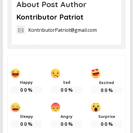
About Post Author
Kontributor Patriot
KontributorPatriot@gmail.com
Happy
Sad
Excited
0
0
%
0
0
%
0
0
%
Sleepy
Angry
Surprise
0
0
%
0
0
%
0
0
%