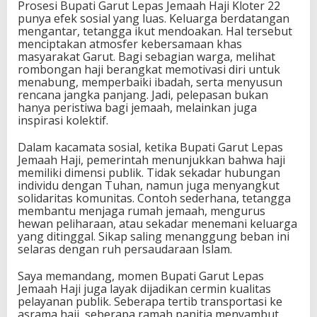
Prosesi Bupati Garut Lepas Jemaah Haji Kloter 22
punya efek sosial yang luas. Keluarga berdatangan
mengantar, tetangga ikut mendoakan. Hal tersebut
menciptakan atmosfer kebersamaan khas
masyarakat Garut. Bagi sebagian warga, melihat
rombongan haji berangkat memotivasi diri untuk
menabung, memperbaiki ibadah, serta menyusun
rencana jangka panjang. Jadi, pelepasan bukan
hanya peristiwa bagi jemaah, melainkan juga
inspirasi kolektif.
Dalam kacamata sosial, ketika Bupati Garut Lepas
Jemaah Haji, pemerintah menunjukkan bahwa haji
memiliki dimensi publik. Tidak sekadar hubungan
individu dengan Tuhan, namun juga menyangkut
solidaritas komunitas. Contoh sederhana, tetangga
membantu menjaga rumah jemaah, mengurus
hewan peliharaan, atau sekadar menemani keluarga
yang ditinggal. Sikap saling menanggung beban ini
selaras dengan ruh persaudaraan Islam.
Saya memandang, momen Bupati Garut Lepas
Jemaah Haji juga layak dijadikan cermin kualitas
pelayanan publik. Seberapa tertib transportasi ke
asrama haji, seberapa ramah panitia menyambut