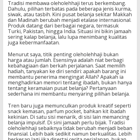
Tradisi membawa oleholehhaji terus berkembang.
Dahulu, pilihan terbatas pada beberapa jenis kurma,
siwak, atau tasbih. Kini pusat belanja sekitar Makkah
dan Madinah berubah menjadi etalase internasional.
Produk datang dari berbagai negara, termasuk
Turki, Pakistan, hingga India. Situasi ini bikin jamaah
sering kalap belanja, lalu lupa menimbang kualitas
juga kebermanfaatan.
Menurut saya, titik penting oleholehhaji bukan
harga atau jumlah. Esensinya adalah niat berbagi
kebahagiaan dan berkah perjalanan. Saat memilih
hadiah, tanyakan ke diri sendiri: apakah barang ini
membantu penerima mengingat Allah? Apakah ia
menghadirkan memori tentang ibadah, bukan hanya
tentang keramaian pusat belanja? Pertanyaan
sederhana ini membantu menyaring pilihan belanja.
Tren baru juga memunculkan produk kreatif seperti
snack kemasan, parfum pocket, bahkan kit ibadah
kekinian. Di satu sisi menarik, di sisi lain memancing
belanja impulsif. Di sini jamaah perlu bijak. Tradisi
oleholehhaji sebaiknya tidak berubah menjadi beban
finansial. Lebih baik sedikit namun berkualitas. Lebih
berkesan lagi jika disertai cerita perjalanan, bukan