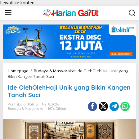
Lewati ke konten
Homepage
/
Budaya & Masyarakat
Ide OlehOlehHaji Unik yang
Bikin Kangen Tanah Suci
Ide OlehOlehHaji Unik yang Bikin Kangen
Tanah Suci
Kontributor Patriot
Mei 8, 2026
Budaya & Masyarakat
1676 Dilihat