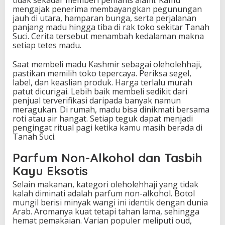
tidak sekadar memberi pemanis alami. Kamu
mengajak penerima membayangkan pegunungan
jauh di utara, hamparan bunga, serta perjalanan
panjang madu hingga tiba di rak toko sekitar Tanah
Suci. Cerita tersebut menambah kedalaman makna
setiap tetes madu.
Saat membeli madu Kashmir sebagai oleholehhaji,
pastikan memilih toko tepercaya. Periksa segel,
label, dan keaslian produk. Harga terlalu murah
patut dicurigai. Lebih baik membeli sedikit dari
penjual terverifikasi daripada banyak namun
meragukan. Di rumah, madu bisa dinikmati bersama
roti atau air hangat. Setiap teguk dapat menjadi
pengingat ritual pagi ketika kamu masih berada di
Tanah Suci.
Parfum Non-Alkohol dan Tasbih
Kayu Eksotis
Selain makanan, kategori oleholehhaji yang tidak
kalah diminati adalah parfum non-alkohol. Botol
mungil berisi minyak wangi ini identik dengan dunia
Arab. Aromanya kuat tetapi tahan lama, sehingga
hemat pemakaian. Varian populer meliputi oud,