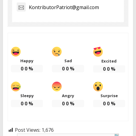
KontributorPatriot@gmail.com
Happy
Sad
Excited
0
0
%
0
0
%
0
0
%
Sleepy
Angry
Surprise
0
0
%
0
0
%
0
0
%
Post Views:
1,676