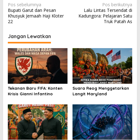
N
Pos sebelumnya
Pos berikutnya
Bupati Garut dan Pesan
Lalu Lintas Tersendat di
a
Khusyuk Jemaah Haji Kloter
Kadungora: Pelajaran Satu
v
22
Truk Patah As
i
Jangan Lewatkan
g
a
s
i
p
o
Tekanan Baru FIFA: Konten
Suara Reog Menggetarkan
s
Krisis Gianni Infantino
Langit Maryland