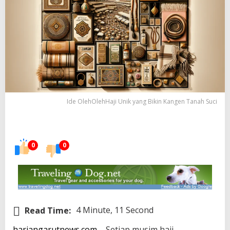
Ide OlehOlehHaji Unik yang Bikin Kangen Tanah Suci
0
0
Read Time:
4 Minute, 11 Second
hariangarutnews.com
– Setiap musim haji,