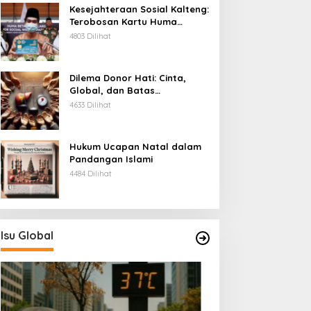
Kesejahteraan Sosial Kalteng:
Terobosan Kartu Huma
Betang
4803 Dilihat
Dilema Donor Hati: Cinta,
Global, dan Batas
Pengorbanan
4633 Dilihat
Hukum Ucapan Natal dalam
Pandangan Islami
4484 Dilihat
Isu Global