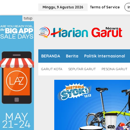
L
e
Minggu, 9 Agustus 2026
Terms of Service
I
w
a
tutup
t
i
k
e
k
o
n
BERANDA
Berita
Politik Internasional
t
e
GARUT KOTA
SEPUTAR GARUT
PESONA GARUT
n