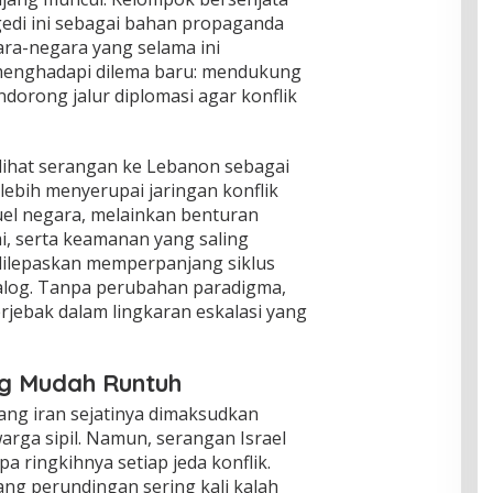
di ini sebagai bahan propaganda
ara-negara yang selama ini
menghadapi dilema baru: mendukung
dorong jalur diplomasi agar konflik
elihat serangan ke Lebanon sebagai
 lebih menyerupai jaringan konflik
uel negara, melainkan benturan
i, serta keamanan yang saling
dilepaskan memperpanjang siklus
alog. Tanpa perubahan paradigma,
rjebak dalam lingkaran eskalasi yang
g Mudah Runtuh
rang iran sejatinya dimaksudkan
rga sipil. Namun, serangan Israel
 ringkihnya setiap jeda konflik.
ang perundingan sering kali kalah