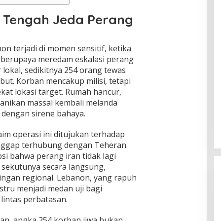
i Tengah Jeda Perang
n terjadi di momen sensitif, ketika
h berupaya meredam eskalasi perang
lokal, sedikitnya 254 orang tewas
but. Korban mencakup milisi, tetapi
ekat lokasi target. Rumah hancur,
epanikan massal kembali melanda
 dengan sirene bahaya.
aim operasi ini ditujukan terhadap
nggap terhubung dengan Teheran.
i bahwa perang iran tidak lagi
au sekutunya secara langsung,
ringan regional. Lebanon, yang rapuh
ustru menjadi medan uji bagi
 lintas perbatasan.
an, angka 254 korban jiwa bukan