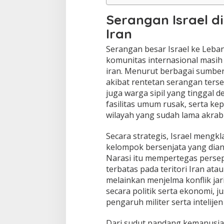
Serangan Israel d
Iran
Serangan besar Israel ke Lebano
komunitas internasional masi
iran. Menurut berbagai sumber 
akibat rentetan serangan terse
juga warga sipil yang tinggal d
fasilitas umum rusak, serta k
wilayah yang sudah lama akrab
Secara strategis, Israel mengkl
kelompok bersenjata yang dia
Narasi itu mempertegas perseps
terbatas pada teritori Iran at
melainkan menjelma konflik ja
secara politik serta ekonomi, j
pengaruh militer serta intelijen
Dari sudut pandang kemanusia