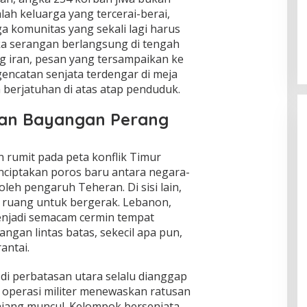
dalah keluarga yang tercerai-berai,
Gelombang Panas Korea Selatan
a komunitas yang sekali lagi harus
dan Krisis Global Iklim
ika serangan berlangsung di tengah
Di Isu Global
|
Agustus 9, 2026
 iran, pesan yang tersampaikan ke
gencatan senjata terdengar di meja
 berjatuhan di atas atap penduduk.
an Bayangan Perang
 rumit pada peta konflik Timur
ciptakan poros baru antara negara-
eh pengaruh Teheran. Di sisi lain,
ruang untuk bergerak. Lebanon,
enjadi semacam cermin tempat
angan lintas batas, sekecil apa pun,
antai.
di perbatasan utara selalu dianggap
 operasi militer menewaskan ratusan
njang muncul. Kelompok bersenjata