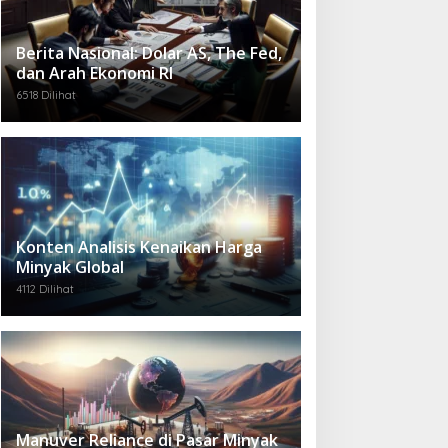
Berita Nasional: Dolar AS, The Fed,
dan Arah Ekonomi RI
6518 Dilihat
Konten Analisis Kenaikan Harga
Minyak Global
4112 Dilihat
Manuver Reliance di Pasar Minyak