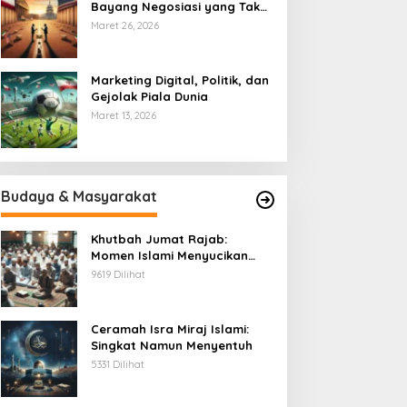
Bayang Negosiasi yang Tak
Pernah Usai
Maret 26, 2026
Marketing Digital, Politik, dan
Gejolak Piala Dunia
Maret 13, 2026
Budaya & Masyarakat
Khutbah Jumat Rajab:
Momen Islami Menyucikan
Hati
9619 Dilihat
Ceramah Isra Miraj Islami:
Singkat Namun Menyentuh
5331 Dilihat