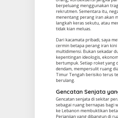
berpeluang menggunakan trage
rekrutmen. Sementara itu, neg
menentang perang iran akan 
langkah keras sekutu, atau men
tidak kian meluas.
Dari kacamata pribadi, saya m
cermin betapa perang iran kini
multidimensi. Bukan sekadar d
kepentingan ideologis, ekonom
bertumpuk. Setiap roket yang 
dendam, mempersulit ruang di
Timur Tengah berisiko terus te
berulang.
Gencatan Senjata yan
Gencatan senjata di sekitar pe
sebagai ruang bernapas bagi wa
ke Lebanon membuktikan betapa
Perjanjian yang dibangun di ru