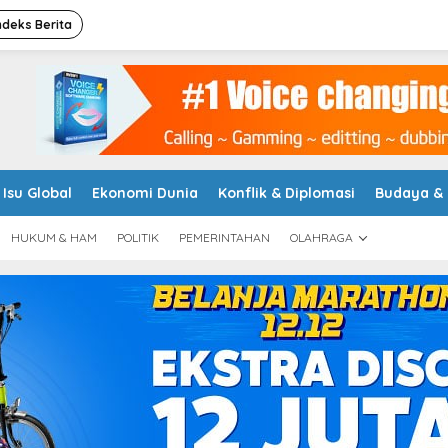
ndeks Berita
Isu Global
Ekonomi Dunia
Konflik & Diplomasi
Budaya &
HUKUM & HAM
POLITIK
PEMERINTAHAN
OLAHRAGA