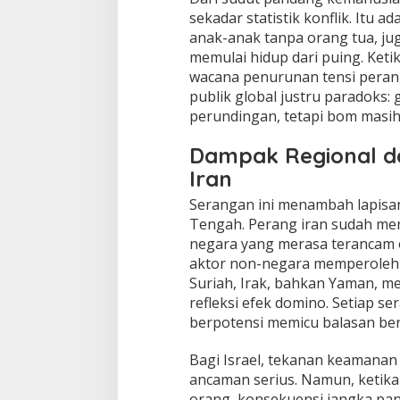
sekadar statistik konflik. Itu a
anak-anak tanpa orang tua, jug
memulai hidup dari puing. Ket
wacana penurunan tensi perang
publik global justru paradoks: 
perundingan, tetapi bom masih
Dampak Regional d
Iran
Serangan ini menambah lapisan
Tengah. Perang iran sudah men
negara yang merasa terancam ol
aktor non-negara memperoleh 
Suriah, Irak, bahkan Yaman, m
refleksi efek domino. Setiap ser
berpotensi memicu balasan ber
Bagi Israel, tekanan keamanan 
ancaman serius. Namun, ketika
orang, konsekuensi jangka pa