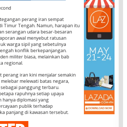
econd
etegangan perang iran sempat
i Timur Tengah. Namun, harapan itu
ian serangan udara besar-besaran
aporan awal menyebut ratusan
uk warga sipil yang sebetulnya
tengah konflik berkepanjangan.
iden militer biasa, melainkan bab
a regional.
t perang iran kini menjalar semakin
n melebar melewati batas negara,
 sebagai panggung terbaru.
betapa rapuhnya setiap upaya
an hanya diplomasi yang
ercayaan publik terhadap
a panjang di kawasan tersebut.