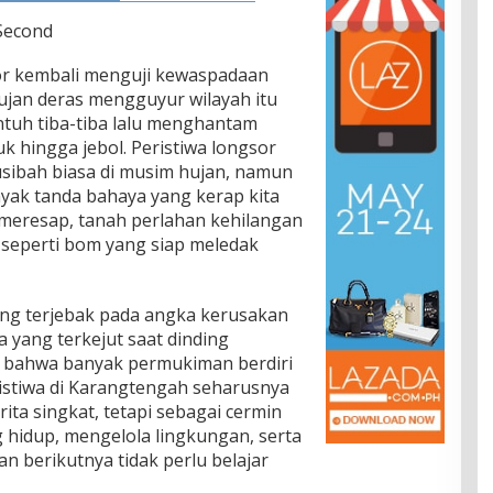
 Second
r kembali menguji kewaspadaan
jan deras mengguyur wilayah itu
ntuh tiba-tiba lalu menghantam
 hingga jebol. Peristiwa longsor
sibah biasa di musim hujan, namun
ak tanda bahaya yang kerap kita
s meresap, tanah perlahan kehilangan
 seperti bom yang siap meledak
ing terjebak pada angka kerusakan
a yang terkejut saat dinding
s bahwa banyak permukiman berdiri
eristiwa di Karangtengah seharusnya
ita singkat, tetapi sebagai cermin
 hidup, mengelola lingkungan, serta
n berikutnya tidak perlu belajar