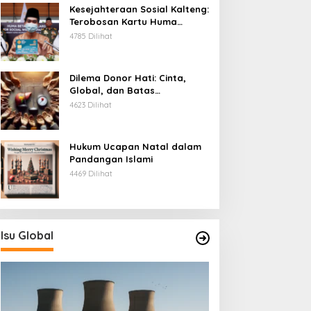
Kesejahteraan Sosial Kalteng:
Terobosan Kartu Huma
Betang
4785 Dilihat
Dilema Donor Hati: Cinta,
Global, dan Batas
Pengorbanan
4623 Dilihat
Hukum Ucapan Natal dalam
Pandangan Islami
4469 Dilihat
Isu Global