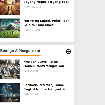
Bayang Negosiasi yang Tak
Pernah Usai
Maret 26, 2026
Marketing Digital, Politik, dan
Gejolak Piala Dunia
Maret 13, 2026
Budaya & Masyarakat
Khutbah Jumat Rajab:
Momen Islami Menyucikan
Hati
9593 Dilihat
Ceramah Isra Miraj Islami:
Singkat Namun Menyentuh
5289 Dilihat