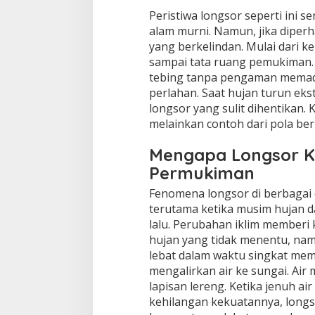
Peristiwa longsor seperti ini 
alam murni. Namun, jika diperha
yang berkelindan. Mulai dari ke
sampai tata ruang pemukiman. 
tebing tanpa pengaman memada
perlahan. Saat hujan turun ek
longsor yang sulit dihentikan.
melainkan contoh dari pola ber
Mengapa Longsor Ki
Permukiman
Fenomena longsor di berbagai d
terutama ketika musim hujan d
lalu. Perubahan iklim memberi 
hujan yang tidak menentu, namu
lebat dalam waktu singkat mem
mengalirkan air ke sungai. Ai
lapisan lereng. Ketika jenuh ai
kehilangan kekuatannya, long