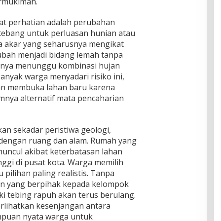
ermukiman.
at perhatian adalah perubahan
tebang untuk perluasan hunian atau
a akar yang seharusnya mengikat
ubah menjadi bidang lemah tanpa
hanya menunggu kombinasi hujan
Banyak warga menyadari risiko ini,
aan membuka lahan baru karena
nya alternatif mata pencaharian
kan sekadar peristiwa geologi,
a dengan ruang dan alam. Rumah yang
muncul akibat keterbatasan lahan
nggi di pusat kota. Warga memilih
 pilihan paling realistis. Tanpa
n yang berpihak kepada kelompok
ki tebing rapuh akan terus berulang.
lihatkan kesenjangan antara
mpuan nyata warga untuk