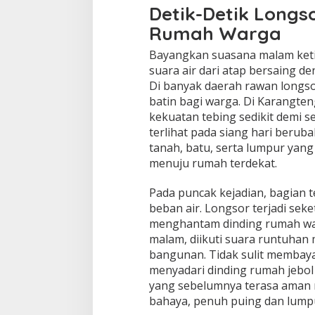
Detik-Detik Long
Rumah Warga
Bayangkan suasana malam ketik
suara air dari atap bersaing 
Di banyak daerah rawan longsor
batin bagi warga. Di Karangte
kekuatan tebing sedikit demi se
terlihat pada siang hari beruba
tanah, batu, serta lumpur yan
menuju rumah terdekat.
Pada puncak kejadian, bagian 
beban air. Longsor terjadi se
menghantam dinding rumah wa
malam, diikuti suara runtuhan
bangunan. Tidak sulit membay
menyadari dinding rumah jebol
yang sebelumnya terasa aman
bahaya, penuh puing dan lumpu