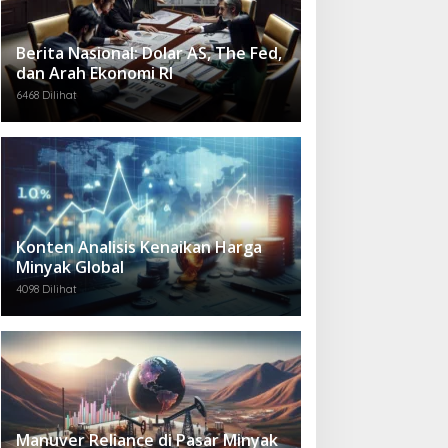
Berita Nasional: Dolar AS, The Fed,
dan Arah Ekonomi RI
6468 Dilihat
Konten Analisis Kenaikan Harga
Minyak Global
4098 Dilihat
Manuver Reliance di Pasar Minyak