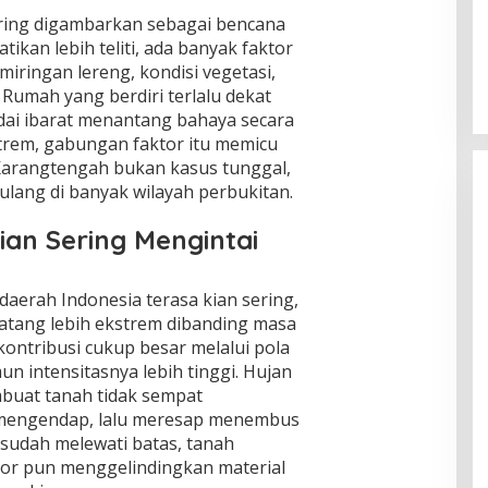
sering digambarkan sebagai bencana
Global Krisis Air, Nuklir Prancis Ikut
tikan lebih teliti, ada banyak faktor
Tersengat
miringan lereng, kondisi vegetasi,
Di Isu Global
|
Agustus 5, 2026
Rumah yang berdiri terlalu dekat
i ibarat menantang bahaya secara
strem, gabungan faktor itu memicu
 Karangtengah bukan kasus tunggal,
ulang di banyak wilayah perbukitan.
an Sering Mengintai
aerah Indonesia terasa kian sering,
atang lebih ekstrem dibanding masa
kontribusi cukup besar melalui pola
n intensitasnya lebih tinggi. Hujan
buat tanah tidak sempat
r mengendap, lalu meresap menembus
r sudah melewati batas, tanah
sor pun menggelindingkan material