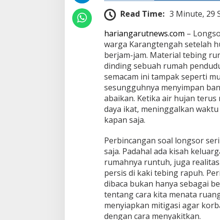
e
Read Time:
3 Minute, 29
r
a
hariangarutnews.com
– Longso
s
d
warga Karangtengah setelah hu
a
berjam-jam. Material tebing ru
r
dinding sebuah rumah penduduk
i
semacam ini tampak seperti mu
T
e
sesungguhnya menyimpan bany
b
abaikan. Ketika air hujan teru
i
daya ikat, meninggalkan waktu
n
kapan saja.
g
Perbincangan soal longsor ser
saja. Padahal ada kisah keluarg
rumahnya runtuh, juga realita
persis di kaki tebing rapuh. P
dibaca bukan hanya sebagai ber
tentang cara kita menata ruang
menyiapkan mitigasi agar korba
dengan cara menyakitkan.