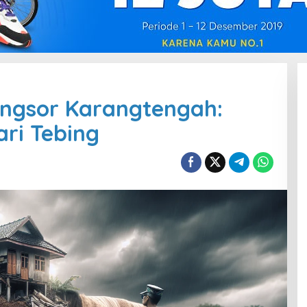
ongsor Karangtengah:
ari Tebing