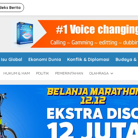
deks Berita
Isu Global
Ekonomi Dunia
Konflik & Diplomasi
Budaya &
HUKUM & HAM
POLITIK
PEMERINTAHAN
OLAHRAGA