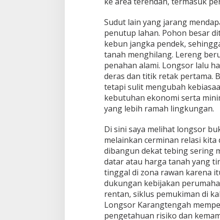
ke area terendah, termasuk p
Sudut lain yang jarang mendap
penutup lahan. Pohon besar di
kebun jangka pendek, sehingg
tanah menghilang. Lereng ber
penahan alami. Longsor lalu 
deras dan titik retak pertama. 
tetapi sulit mengubah kebias
kebutuhan ekonomi serta minim
yang lebih ramah lingkungan.
Di sini saya melihat longsor bu
melainkan cerminan relasi kit
dibangun dekat tebing sering 
datar atau harga tanah yang ti
tinggal di zona rawan karena itu
dukungan kebijakan perumaha
rentan, siklus pemukiman di ka
Longsor Karangtengah memper
pengetahuan risiko dan kema