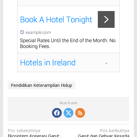
Pendidikan Keterampilan Hidup
Ikuti Kami
N
Pos sebelumnya
Pos berikutnya
Ekosistem Koperasi Garut:
Garut dan Gebyar Kejurda