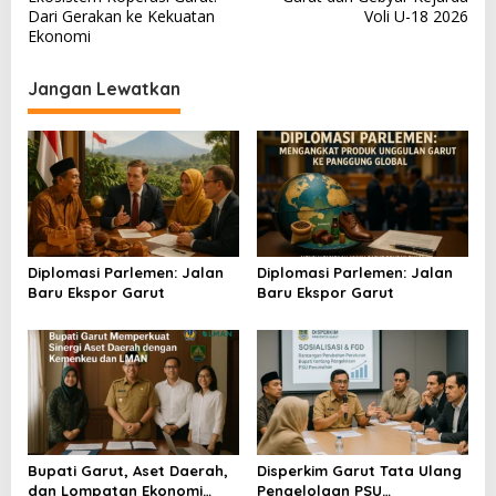
a
Dari Gerakan ke Kekuatan
Voli U-18 2026
v
Ekonomi
i
Jangan Lewatkan
g
a
s
i
p
o
Diplomasi Parlemen: Jalan
Diplomasi Parlemen: Jalan
s
Baru Ekspor Garut
Baru Ekspor Garut
Bupati Garut, Aset Daerah,
Disperkim Garut Tata Ulang
dan Lompatan Ekonomi
Pengelolaan PSU