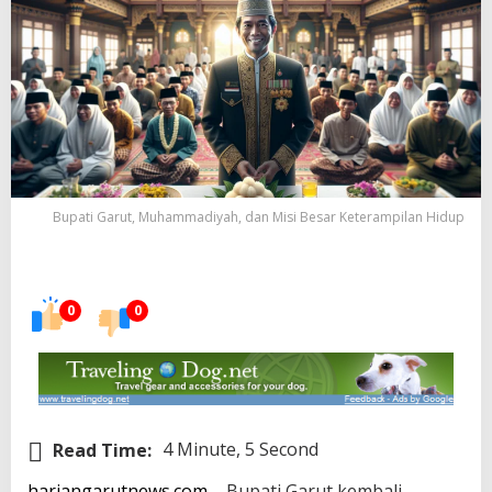
Bupati Garut, Muhammadiyah, dan Misi Besar Keterampilan Hidup
0
0
Read Time:
4 Minute, 5 Second
hariangarutnews.com
– Bupati Garut kembali