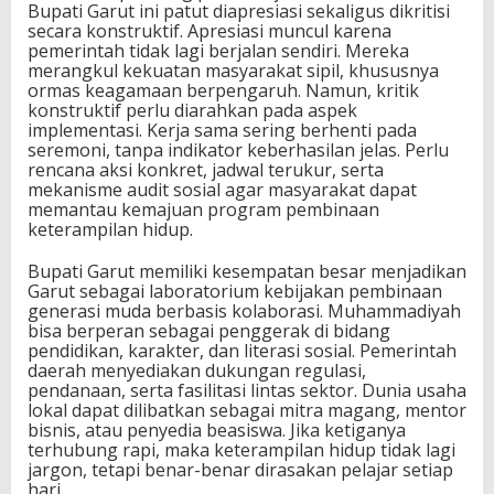
Bupati Garut ini patut diapresiasi sekaligus dikritisi
secara konstruktif. Apresiasi muncul karena
pemerintah tidak lagi berjalan sendiri. Mereka
merangkul kekuatan masyarakat sipil, khususnya
ormas keagamaan berpengaruh. Namun, kritik
konstruktif perlu diarahkan pada aspek
implementasi. Kerja sama sering berhenti pada
seremoni, tanpa indikator keberhasilan jelas. Perlu
rencana aksi konkret, jadwal terukur, serta
mekanisme audit sosial agar masyarakat dapat
memantau kemajuan program pembinaan
keterampilan hidup.
Bupati Garut memiliki kesempatan besar menjadikan
Garut sebagai laboratorium kebijakan pembinaan
generasi muda berbasis kolaborasi. Muhammadiyah
bisa berperan sebagai penggerak di bidang
pendidikan, karakter, dan literasi sosial. Pemerintah
daerah menyediakan dukungan regulasi,
pendanaan, serta fasilitasi lintas sektor. Dunia usaha
lokal dapat dilibatkan sebagai mitra magang, mentor
bisnis, atau penyedia beasiswa. Jika ketiganya
terhubung rapi, maka keterampilan hidup tidak lagi
jargon, tetapi benar-benar dirasakan pelajar setiap
hari.