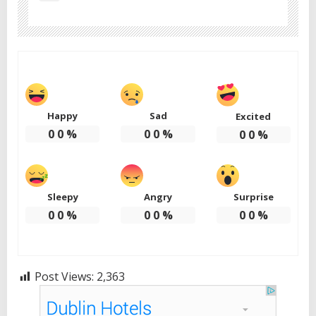
Happy
Sad
Excited
0
0
%
0
0
%
0
0
%
Sleepy
Angry
Surprise
0
0
%
0
0
%
0
0
%
Post Views:
2,363