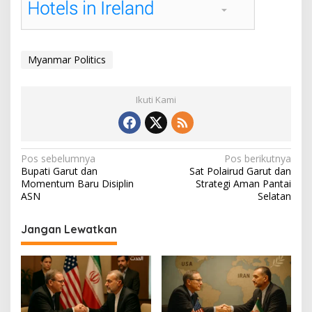
Myanmar Politics
Ikuti Kami
N
Pos sebelumnya
Pos berikutnya
Bupati Garut dan
Sat Polairud Garut dan
a
Momentum Baru Disiplin
Strategi Aman Pantai
v
ASN
Selatan
i
Jangan Lewatkan
g
a
s
i