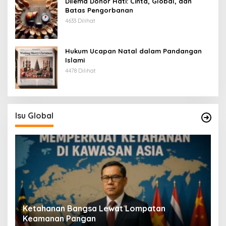
Dilema Donor Hati: Cinta, Global, dan
Batas Pengorbanan
4633 Dilihat
Hukum Ucapan Natal dalam Pandangan
Islami
4478 Dilihat
Isu Global
Ketahanan Bangsa Lewat Lompatan
Keamanan Pangan
Gl