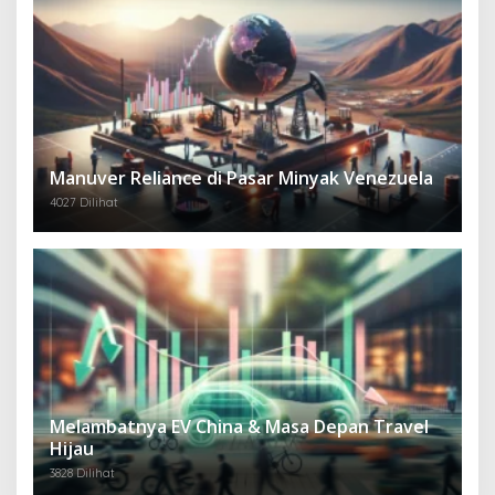
Manuver Reliance di Pasar Minyak Venezuela
4027 Dilihat
Melambatnya EV China & Masa Depan Travel
Hijau
3828 Dilihat