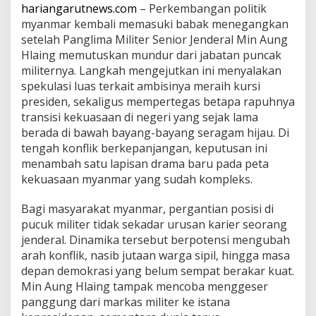
u
hariangarutnews.com
– Perkembangan politik
K
myanmar kembali memasuki babak menegangkan
u
setelah Panglima Militer Senior Jenderal Min Aung
r
Hlaing memutuskan mundur dari jabatan puncak
s
militernya. Langkah mengejutkan ini menyalakan
i
P
spekulasi luas terkait ambisinya meraih kursi
r
presiden, sekaligus mempertegas betapa rapuhnya
e
transisi kekuasaan di negeri yang sejak lama
s
berada di bawah bayang-bayang seragam hijau. Di
i
d
tengah konflik berkepanjangan, keputusan ini
e
menambah satu lapisan drama baru pada peta
n
kekuasaan myanmar yang sudah kompleks.
Bagi masyarakat myanmar, pergantian posisi di
pucuk militer tidak sekadar urusan karier seorang
jenderal. Dinamika tersebut berpotensi mengubah
arah konflik, nasib jutaan warga sipil, hingga masa
depan demokrasi yang belum sempat berakar kuat.
Min Aung Hlaing tampak mencoba menggeser
panggung dari markas militer ke istana