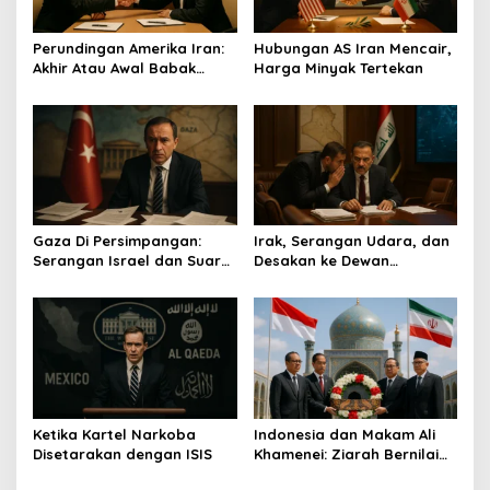
p
o
Perundingan Amerika Iran:
Hubungan AS Iran Mencair,
s
Akhir Atau Awal Babak
Harga Minyak Tertekan
Baru?
Gaza Di Persimpangan:
Irak, Serangan Udara, dan
Serangan Israel dan Suara
Desakan ke Dewan
Turkiye
Keamanan
Ketika Kartel Narkoba
Indonesia dan Makam Ali
Disetarakan dengan ISIS
Khamenei: Ziarah Bernilai
Strategis