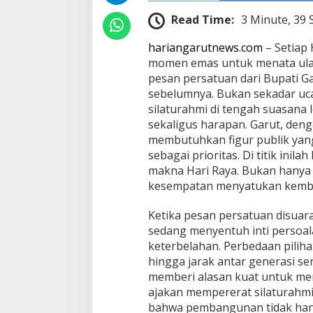
R
Read Time:
3 Minute, 39
a
y
hariangarutnews.com
– Setiap 
a
momen emas untuk menata ula
pesan persatuan dari Bupati Ga
sebelumnya. Bukan sekadar uc
silaturahmi di tengah suasana 
sekaligus harapan. Garut, deng
membutuhkan figur publik ya
sebagai prioritas. Di titik ini
makna Hari Raya. Bukan hanya s
kesempatan menyatukan kembal
Ketika pesan persatuan disuar
sedang menyentuh inti persoa
keterbelahan. Perbedaan pilihan
hingga jarak antar generasi se
memberi alasan kuat untuk me
ajakan mempererat silaturahmi
bahwa pembangunan tidak hany