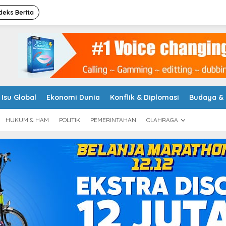
deks Berita
Isu Global
Ekonomi Dunia
Konflik & Diplomasi
Budaya &
HUKUM & HAM
POLITIK
PEMERINTAHAN
OLAHRAGA