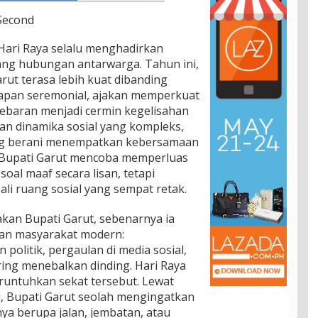
 Second
Hari Raya selalu menghadirkan
ng hubungan antarwarga. Tahun ini,
rut terasa lebih kuat dibanding
apan seremonial, ajakan memperkuat
lebaran menjadi cermin kegelisahan
an dinamika sosial yang kompleks,
ng berani menempatkan kebersamaan
lah Bupati Garut mencoba memperluas
oal maaf secara lisan, tetapi
i ruang sosial yang sempat retak.
akan Bupati Garut, sebenarnya ia
lan masyarakat modern:
 politik, pergaulan di media sosial,
ring menebalkan dinding. Hari Raya
runtuhkan sekat tersebut. Lewat
, Bupati Garut seolah mengingatkan
a berupa jalan, jembatan, atau