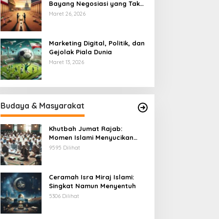
Bayang Negosiasi yang Tak
Pernah Usai
Maret 26, 2026
Marketing Digital, Politik, dan
Gejolak Piala Dunia
Maret 13, 2026
Budaya & Masyarakat
Khutbah Jumat Rajab:
Momen Islami Menyucikan
Hati
9595 Dilihat
Ceramah Isra Miraj Islami:
Singkat Namun Menyentuh
5306 Dilihat