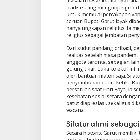
masalah besar ketika tidak ada
tradisi saling mengunjungi se
untuk memulai percakapan yang
seruan Bupati Garut layak dibac
hanya ungkapan religius. Ia
religius sebagai jembatan penyel
Dari sudut pandang pribadi, pe
realitas setelah masa pandemi
anggota tercinta, sebagian lai
gulung tikar. Luka kolektif ini
oleh bantuan materi saja. Sil
penyembuhan batin. Ketika Bu
persatuan saat Hari Raya, ia
kesehatan sosial setara dengan
patut diapresiasi, sekaligus di
wacana.
Silaturahmi sebagai
Secara historis, Garut memiliki
terbiasa berkumpul untuk acar