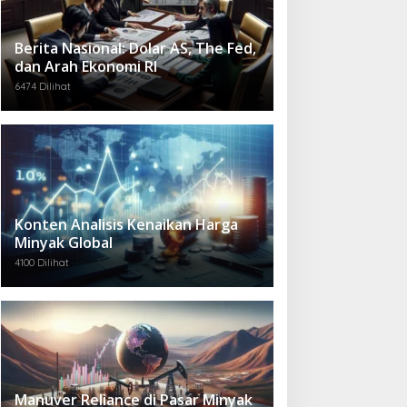
Berita Nasional: Dolar AS, The Fed,
dan Arah Ekonomi RI
6474 Dilihat
Konten Analisis Kenaikan Harga
Minyak Global
4100 Dilihat
Manuver Reliance di Pasar Minyak