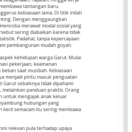
 membawa tantangan baru.
gerus kebiasaan lama. Di titik inilah
enting. Dengan menggaungkan
ia mencoba merawat modal sosial yang
rsebut sering diabaikan karena tidak
tatistik. Padahal, tanpa kepercayaan
gram pembangunan mudah goyah.
aspek kehidupan warga Garut. Mulai
masi pekerjaan, keamanan
 beban saat musibah. Kebiasaan
aya menjadi pintu masuk penguatan
ati Garut sebaiknya tidak dipahami
, melainkan panduan praktis. Orang
n untuk mengajak anak keluar
enyambung hubungan yang
 kecil semacam itu sering membawa
ahmi relevan pula terhadap upaya