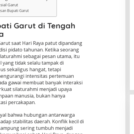
sial Garut
san Bupati Garut
ati Garut di Tengah
a
arut saat Hari Raya patut dipandang
disi pidato tahunan. Ketika seorang
aturahmi sebagai pesan utama, itu
l yang tidak selalu tampak di
us sekaligus hangat, tetapi
mengurangi intensitas pertemuan
ada gawai membuat banyak interaksi
rkuat silaturahmi menjadi upaya
mpaan manusia, bukan hanya
kasi percakapan.
inyal bahwa hubungan antarwarga
ap stabilitas daerah. Konflik kecil di
kampung sering tumbuh menjadi