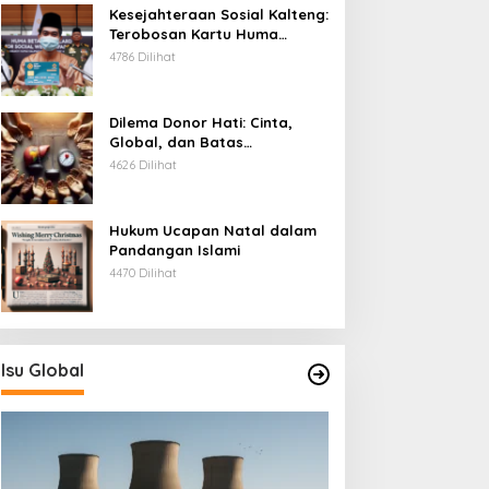
Kesejahteraan Sosial Kalteng:
Terobosan Kartu Huma
Betang
4786 Dilihat
Dilema Donor Hati: Cinta,
Global, dan Batas
Pengorbanan
4626 Dilihat
Hukum Ucapan Natal dalam
Pandangan Islami
4470 Dilihat
Isu Global