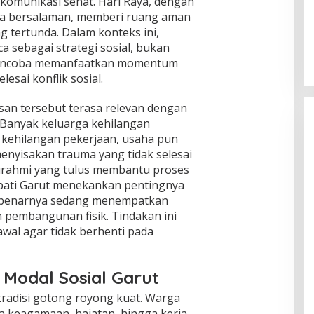
 komunikasi sehat. Hari Raya, dengan
rta bersalaman, memberi ruang aman
Global Krisis Air, Nuklir Prancis Ikut
Tersengat
 tertunda. Dalam konteks ini,
a sebagai strategi sosial, bukan
Di Isu Global
|
Agustus 5, 2026
 mencoba memanfaatkan momentum
esai konflik sosial.
san tersebut terasa relevan dengan
. Banyak keluarga kehilangan
n kehilangan pekerjaan, usaha pun
 menyisakan trauma yang tidak selesai
aturahmi yang tulus membantu proses
pati Garut menekankan pentingnya
 sebenarnya sedang menempatkan
 pembangunan fisik. Tindakan ini
kawal agar tidak berhenti pada
 Modal Sosial Garut
 tradisi gotong royong kuat. Warga
a keagamaan, hajatan, hingga kerja