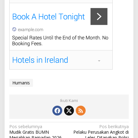
Humanis
Ikuti Kami
N
Pos sebelumnya
Pos berikutnya
Mudik Gratis BUMN
Pelaku Perusakan Angkot di
a
Meriahkan Ramadan 2026
Leles Ditangkap Polisi