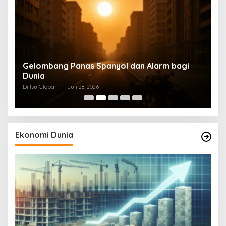
Gelombang Panas Spanyol dan Alarm bagi
M
at
Dunia
M
Di Isu Global
|
Juli 28, 2026
Di
Ekonomi Dunia