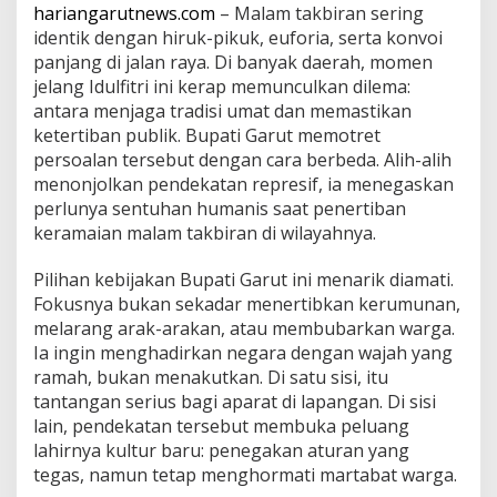
i
hariangarutnews.com
– Malam takbiran sering
r
identik dengan hiruk-pikuk, euforia, serta konvoi
a
panjang di jalan raya. Di banyak daerah, momen
n
jelang Idulfitri ini kerap memunculkan dilema:
antara menjaga tradisi umat dan memastikan
ketertiban publik. Bupati Garut memotret
persoalan tersebut dengan cara berbeda. Alih-alih
menonjolkan pendekatan represif, ia menegaskan
perlunya sentuhan humanis saat penertiban
keramaian malam takbiran di wilayahnya.
Pilihan kebijakan Bupati Garut ini menarik diamati.
Fokusnya bukan sekadar menertibkan kerumunan,
melarang arak-arakan, atau membubarkan warga.
Ia ingin menghadirkan negara dengan wajah yang
ramah, bukan menakutkan. Di satu sisi, itu
tantangan serius bagi aparat di lapangan. Di sisi
lain, pendekatan tersebut membuka peluang
lahirnya kultur baru: penegakan aturan yang
tegas, namun tetap menghormati martabat warga.