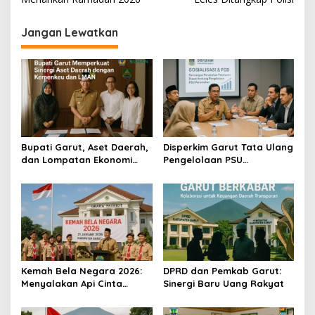
v
i
Jangan Lewatkan
g
a
s
i
p
Bupati Garut, Aset Daerah,
Disperkim Garut Tata Ulang
o
dan Lompatan Ekonomi
Pengelolaan PSU
s
Baru
Perumahan
Kemah Bela Negara 2026:
DPRD dan Pemkab Garut:
Menyalakan Api Cinta
Sinergi Baru Uang Rakyat
Tanah Air