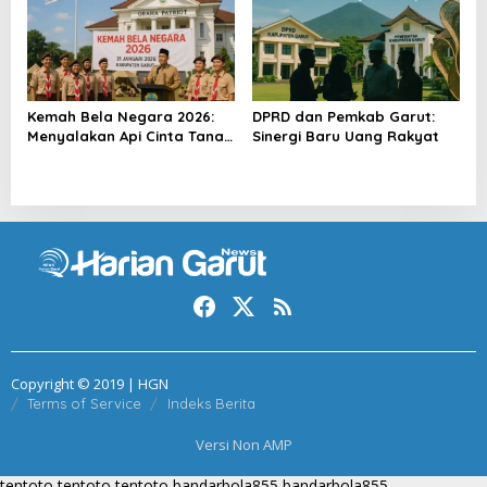
Kemah Bela Negara 2026:
DPRD dan Pemkab Garut:
Menyalakan Api Cinta Tanah
Sinergi Baru Uang Rakyat
Air
Copyright © 2019 | HGN
Terms of Service
Indeks Berita
Versi Non AMP
tentoto
tentoto
tentoto
bandarbola855
bandarbola855