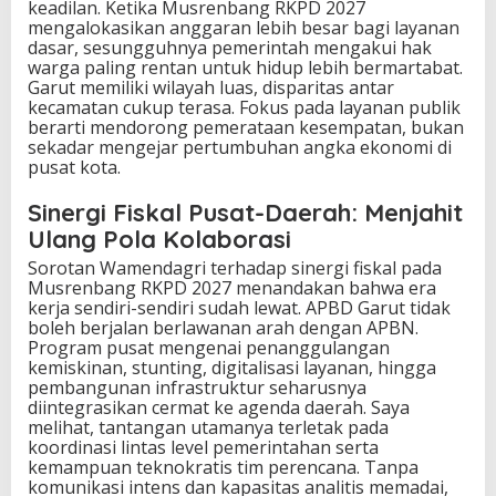
keadilan. Ketika Musrenbang RKPD 2027
mengalokasikan anggaran lebih besar bagi layanan
dasar, sesungguhnya pemerintah mengakui hak
warga paling rentan untuk hidup lebih bermartabat.
Garut memiliki wilayah luas, disparitas antar
kecamatan cukup terasa. Fokus pada layanan publik
berarti mendorong pemerataan kesempatan, bukan
sekadar mengejar pertumbuhan angka ekonomi di
pusat kota.
Sinergi Fiskal Pusat-Daerah: Menjahit
Ulang Pola Kolaborasi
Sorotan Wamendagri terhadap sinergi fiskal pada
Musrenbang RKPD 2027 menandakan bahwa era
kerja sendiri-sendiri sudah lewat. APBD Garut tidak
boleh berjalan berlawanan arah dengan APBN.
Program pusat mengenai penanggulangan
kemiskinan, stunting, digitalisasi layanan, hingga
pembangunan infrastruktur seharusnya
diintegrasikan cermat ke agenda daerah. Saya
melihat, tantangan utamanya terletak pada
koordinasi lintas level pemerintahan serta
kemampuan teknokratis tim perencana. Tanpa
komunikasi intens dan kapasitas analitis memadai,