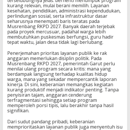
terselubungnya jelas: berhenti menumpuk program
kurang relevan, mulai berani memilih. Layanan
kesehatan, pendidikan, administrasi kependudukan,
perlindungan sosial, serta infrastruktur dasar
seharusnya menempati baris teratas pada
Musrenbang RKPD 2027. Banyak daerah terjebak
pada proyek mercusuar, padahal warga lebih
membutuhkan puskesmas berfungsi, guru hadir
tepat waktu, jalan desa tidak lagi berlubang.
Penerjemahan prioritas layanan publik ke rak
anggaran memerlukan disiplin politik. Pada
Musrenbang RKPD 2027, pemerintah Garut perlu
menilai ulang program secara kritis: mana yang
berdampak langsung terhadap kualitas hidup
warga, mana yang sekadar mempercantik laporan
kinerja. Di sini, keberanian memangkas kegiatan
kurang produktif menjadi indikator penting. Tanpa
penyisiran tajam, anggaran cenderung
terfragmentasi sehingga setiap program
memperoleh porsi tipis, lalu berakhir tanpa hasil
signifikan.
Dari sudut pandang pribadi, keberanian
memprioritaskan layanan publik juga menyentuh isu