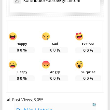
KontributorPatriot@gmail.com
Happy
Sad
Excited
0
0
%
0
0
%
0
0
%
Sleepy
Angry
Surprise
0
0
%
0
0
%
0
0
%
Post Views:
3,055