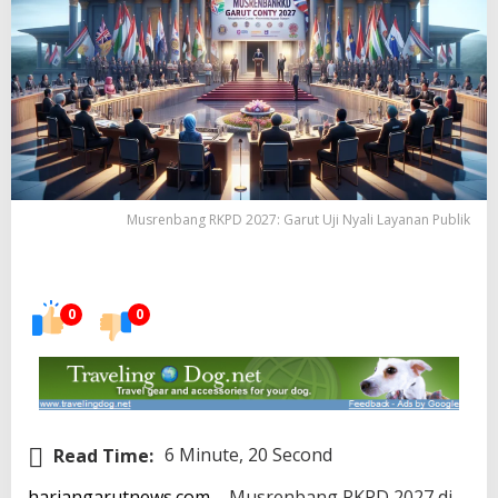
Musrenbang RKPD 2027: Garut Uji Nyali Layanan Publik
0
0
Read Time:
6 Minute, 20 Second
hariangarutnews.com
– Musrenbang RKPD 2027 di