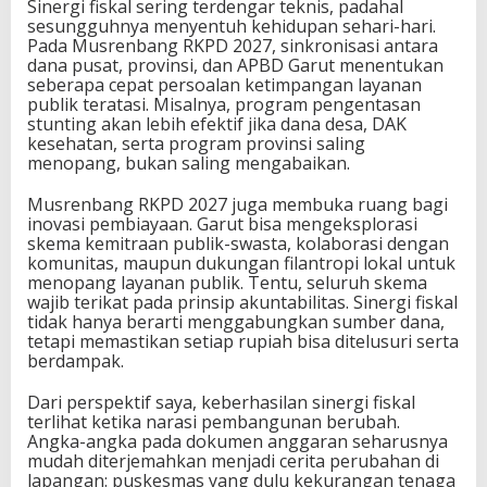
Sinergi fiskal sering terdengar teknis, padahal
sesungguhnya menyentuh kehidupan sehari-hari.
Pada Musrenbang RKPD 2027, sinkronisasi antara
dana pusat, provinsi, dan APBD Garut menentukan
seberapa cepat persoalan ketimpangan layanan
publik teratasi. Misalnya, program pengentasan
stunting akan lebih efektif jika dana desa, DAK
kesehatan, serta program provinsi saling
menopang, bukan saling mengabaikan.
Musrenbang RKPD 2027 juga membuka ruang bagi
inovasi pembiayaan. Garut bisa mengeksplorasi
skema kemitraan publik-swasta, kolaborasi dengan
komunitas, maupun dukungan filantropi lokal untuk
menopang layanan publik. Tentu, seluruh skema
wajib terikat pada prinsip akuntabilitas. Sinergi fiskal
tidak hanya berarti menggabungkan sumber dana,
tetapi memastikan setiap rupiah bisa ditelusuri serta
berdampak.
Dari perspektif saya, keberhasilan sinergi fiskal
terlihat ketika narasi pembangunan berubah.
Angka-angka pada dokumen anggaran seharusnya
mudah diterjemahkan menjadi cerita perubahan di
lapangan: puskesmas yang dulu kekurangan tenaga