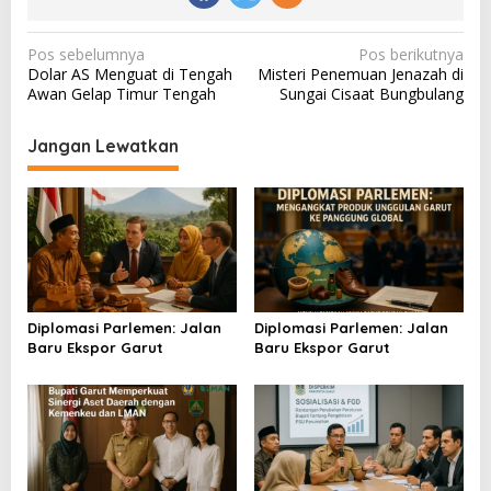
N
Pos sebelumnya
Pos berikutnya
Dolar AS Menguat di Tengah
Misteri Penemuan Jenazah di
a
Awan Gelap Timur Tengah
Sungai Cisaat Bungbulang
v
i
Jangan Lewatkan
g
a
s
i
p
o
Diplomasi Parlemen: Jalan
Diplomasi Parlemen: Jalan
Baru Ekspor Garut
Baru Ekspor Garut
s