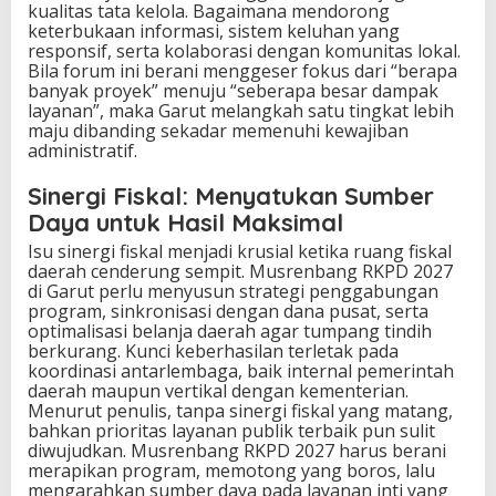
kualitas tata kelola. Bagaimana mendorong
keterbukaan informasi, sistem keluhan yang
responsif, serta kolaborasi dengan komunitas lokal.
Bila forum ini berani menggeser fokus dari “berapa
banyak proyek” menuju “seberapa besar dampak
layanan”, maka Garut melangkah satu tingkat lebih
maju dibanding sekadar memenuhi kewajiban
administratif.
Sinergi Fiskal: Menyatukan Sumber
Daya untuk Hasil Maksimal
Isu sinergi fiskal menjadi krusial ketika ruang fiskal
daerah cenderung sempit. Musrenbang RKPD 2027
di Garut perlu menyusun strategi penggabungan
program, sinkronisasi dengan dana pusat, serta
optimalisasi belanja daerah agar tumpang tindih
berkurang. Kunci keberhasilan terletak pada
koordinasi antarlembaga, baik internal pemerintah
daerah maupun vertikal dengan kementerian.
Menurut penulis, tanpa sinergi fiskal yang matang,
bahkan prioritas layanan publik terbaik pun sulit
diwujudkan. Musrenbang RKPD 2027 harus berani
merapikan program, memotong yang boros, lalu
mengarahkan sumber daya pada layanan inti yang