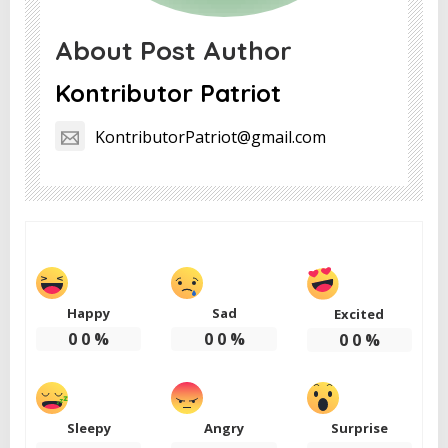
About Post Author
Kontributor Patriot
KontributorPatriot@gmail.com
Happy
Sad
Excited
0
0
%
0
0
%
0
0
%
Sleepy
Angry
Surprise