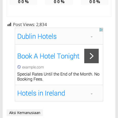
0
0
%
0
0
%
0
0
%
Post Views:
2,834
Aksi Kemanusiaan