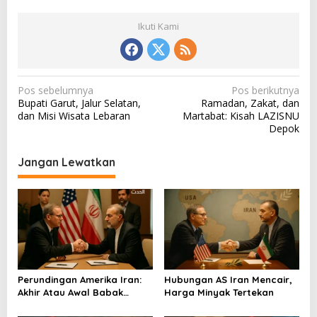
Ikuti Kami
N
Pos sebelumnya
Pos berikutnya
Bupati Garut, Jalur Selatan,
Ramadan, Zakat, dan
a
dan Misi Wisata Lebaran
Martabat: Kisah LAZISNU
v
Depok
i
Jangan Lewatkan
g
a
s
i
p
o
Perundingan Amerika Iran:
Hubungan AS Iran Mencair,
s
Akhir Atau Awal Babak
Harga Minyak Tertekan
Baru?