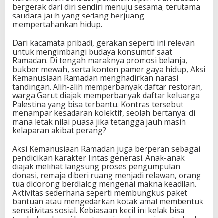
bergerak dari diri sendiri menuju sesama, terutama
saudara jauh yang sedang berjuang
mempertahankan hidup.
Dari kacamata pribadi, gerakan seperti ini relevan
untuk mengimbangi budaya konsumtif saat
Ramadan. Di tengah maraknya promosi belanja,
bukber mewah, serta konten pamer gaya hidup, Aksi
Kemanusiaan Ramadan menghadirkan narasi
tandingan. Alih-alih memperbanyak daftar restoran,
warga Garut diajak memperbanyak daftar keluarga
Palestina yang bisa terbantu. Kontras tersebut
menampar kesadaran kolektif, seolah bertanya: di
mana letak nilai puasa jika tetangga jauh masih
kelaparan akibat perang?
Aksi Kemanusiaan Ramadan juga berperan sebagai
pendidikan karakter lintas generasi. Anak-anak
diajak melihat langsung proses pengumpulan
donasi, remaja diberi ruang menjadi relawan, orang
tua didorong berdialog mengenai makna keadilan.
Aktivitas sederhana seperti membungkus paket
bantuan atau mengedarkan kotak amal membentuk
sensitivitas sosial. Kebiasaan kecil ini kelak bisa