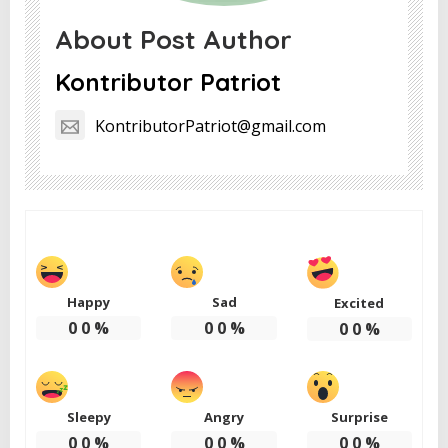
About Post Author
Kontributor Patriot
KontributorPatriot@gmail.com
Happy
Sad
Excited
0
0
%
0
0
%
0
0
%
Sleepy
Angry
Surprise
0
0
%
0
0
%
0
0
%