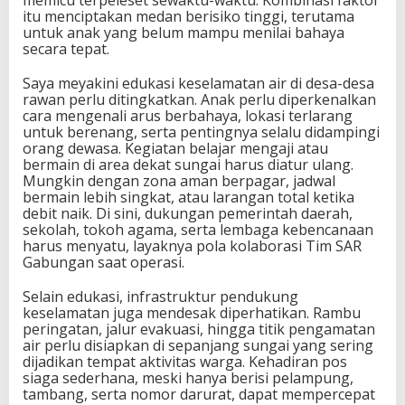
memicu terpeleset sewaktu-waktu. Kombinasi faktor
itu menciptakan medan berisiko tinggi, terutama
untuk anak yang belum mampu menilai bahaya
secara tepat.
Saya meyakini edukasi keselamatan air di desa-desa
rawan perlu ditingkatkan. Anak perlu diperkenalkan
cara mengenali arus berbahaya, lokasi terlarang
untuk berenang, serta pentingnya selalu didampingi
orang dewasa. Kegiatan belajar mengaji atau
bermain di area dekat sungai harus diatur ulang.
Mungkin dengan zona aman berpagar, jadwal
bermain lebih singkat, atau larangan total ketika
debit naik. Di sini, dukungan pemerintah daerah,
sekolah, tokoh agama, serta lembaga kebencanaan
harus menyatu, layaknya pola kolaborasi Tim SAR
Gabungan saat operasi.
Selain edukasi, infrastruktur pendukung
keselamatan juga mendesak diperhatikan. Rambu
peringatan, jalur evakuasi, hingga titik pengamatan
air perlu disiapkan di sepanjang sungai yang sering
dijadikan tempat aktivitas warga. Kehadiran pos
siaga sederhana, meski hanya berisi pelampung,
tambang, serta nomor darurat, dapat mempercepat