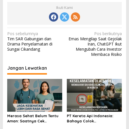
Ikuti Kami
N
Pos sebelumnya
Pos berikutnya
Tim SAR Gabungan dan
Emas Mengilap Saat Gejolak
a
Drama Penyelamatan di
Iran, ChatGPT Ikut
v
Sungai Cikandang
Mengubah Cara Investor
Membaca Risiko
i
g
Jangan Lewatkan
a
s
i
p
o
s
Merasa Sehat Belum Tentu
PT Kereta Api Indonesia:
Aman: Saatnya Cek
Bahaya Colok
Kesehatan Menyeluruh
Sembarangan di Gerbong