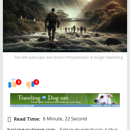
Tim SAR Gabungan dan Drama Penyelamatan di Sungai Cikandang
0
0
Read Time:
6 Minute, 22 Second
hariangarutnews.com
– Setiap musim hujan, kabar