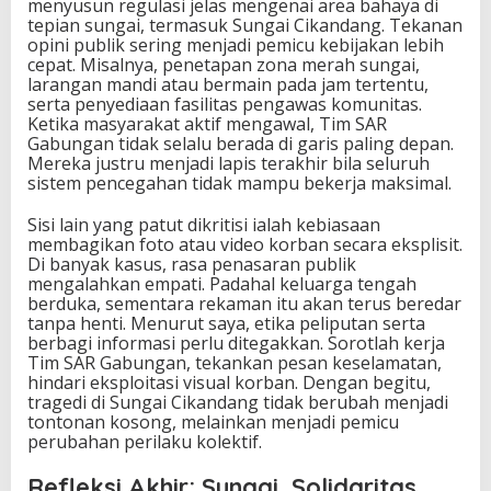
menyusun regulasi jelas mengenai area bahaya di
tepian sungai, termasuk Sungai Cikandang. Tekanan
opini publik sering menjadi pemicu kebijakan lebih
cepat. Misalnya, penetapan zona merah sungai,
larangan mandi atau bermain pada jam tertentu,
serta penyediaan fasilitas pengawas komunitas.
Ketika masyarakat aktif mengawal, Tim SAR
Gabungan tidak selalu berada di garis paling depan.
Mereka justru menjadi lapis terakhir bila seluruh
sistem pencegahan tidak mampu bekerja maksimal.
Sisi lain yang patut dikritisi ialah kebiasaan
membagikan foto atau video korban secara eksplisit.
Di banyak kasus, rasa penasaran publik
mengalahkan empati. Padahal keluarga tengah
berduka, sementara rekaman itu akan terus beredar
tanpa henti. Menurut saya, etika peliputan serta
berbagi informasi perlu ditegakkan. Sorotlah kerja
Tim SAR Gabungan, tekankan pesan keselamatan,
hindari eksploitasi visual korban. Dengan begitu,
tragedi di Sungai Cikandang tidak berubah menjadi
tontonan kosong, melainkan menjadi pemicu
perubahan perilaku kolektif.
Refleksi Akhir: Sungai, Solidaritas,