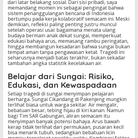
dari latar belakang sosial. Dari sisi pribadi, saya
memandang momen ini sebagai pengingat bahwa
sistem penanggulangan bencana di Indonesia
bertumpu pada kerja kolaboratif semacam ini. Meski
demikian, refleksi paling penting justru muncul
setelah operasi usai: bagaimana menata ulang
budaya bermain anak dekat sungai, memperkuat
edukasi bahaya arus, memasang rambu peringatan,
hingga membangun kesadaran bahwa sungai bukan
tempat aman tanpa pengawasan ketat. Tragedi ini
seharusnya menjadi batas terakhir, bukan sekadar
tambahan angka statistik kecelakaan air.
Belajar dari Sungai: Risiko,
Edukasi, dan Kewaspadaan
Setiap tragedi di sungai menyimpan pelajaran
berharga. Sungai Cikandang di Pakenjeng mungkin
terlihat biasa untuk warga sekitar. Air mengalir,
bebatuan besar, tebing hijau di kiri kanan. Namun
bagi Tim SAR Gabungan, aliran semacam itu
menyimpan banyak potensi bahaya. Arus bawah
kerap tidak terlihat dari permukaan, pusaran kecil
bisa menarik tubuh, sedangkan bebatuan licin