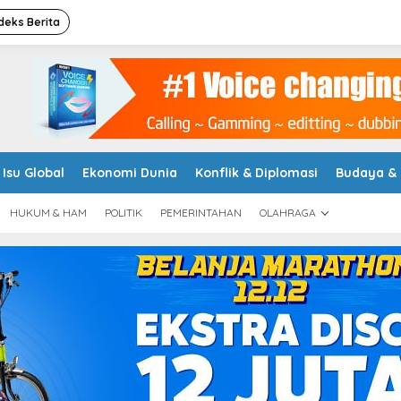
deks Berita
Isu Global
Ekonomi Dunia
Konflik & Diplomasi
Budaya &
HUKUM & HAM
POLITIK
PEMERINTAHAN
OLAHRAGA