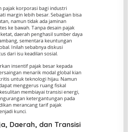
pajak korporasi bagi industri
ti margin lebih besar. Sebagian bisa
utan, namun tidak ada jaminan
es ke bawah. Tanpa desain pajak
ketat, daerah penghasil sumber daya
tambang, sementara keuntungan
bal. Inilah sebabnya diskusi
s dari isu keadilan sosial.
arkan insentif pajak besar kepada
Persaingan menarik modal global kian
kritis untuk teknologi hijau. Namun
dapat menggerus ruang fiskal
esulitan membiayai transisi energi,
pengurangan ketergantungan pada
erdikan merancang tarif pajak
njadi kunci.
a, Daerah, dan Transisi