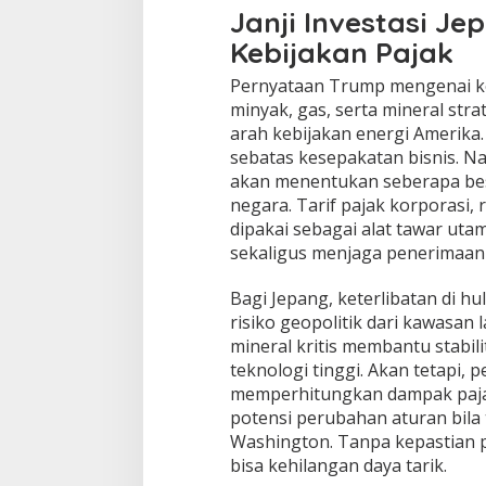
Janji Investasi J
Kebijakan Pajak
Pernyataan Trump mengenai ko
minyak, gas, serta mineral str
arah kebijakan energi Amerika.
sebatas kesepakatan bisnis. N
akan menentukan seberapa bes
negara. Tarif pajak korporasi, r
dipakai sebagai alat tawar ut
sekaligus menjaga penerimaan f
Bagi Jepang, keterlibatan di h
risiko geopolitik dari kawasan l
mineral kritis membantu stabilit
teknologi tinggi. Akan tetapi,
memperhitungkan dampak pajak 
potensi perubahan aturan bila t
Washington. Tanpa kepastian 
bisa kehilangan daya tarik.