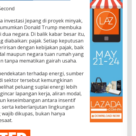
 Second
 investasi Jepang di proyek minyak,
ng diumumkan Donald Trump membuka
ua negara. Di balik kabar besar itu,
ing diabaikan: pajak. Setiap keputusan
beririsan dengan kebijakan pajak, baik
al maupun negara tuan rumah yang
 tanpa mematikan gairah usaha.
pendekatan terhadap energi, sumber
 di sektor tersebut kemungkinan
lihat peluang suplai energi lebih
ncar lapangan kerja, aliran modal,
mun keseimbangan antara insentif
, serta keberlanjutan lingkungan
 wajib dikupas, bukan hanya
esaat.