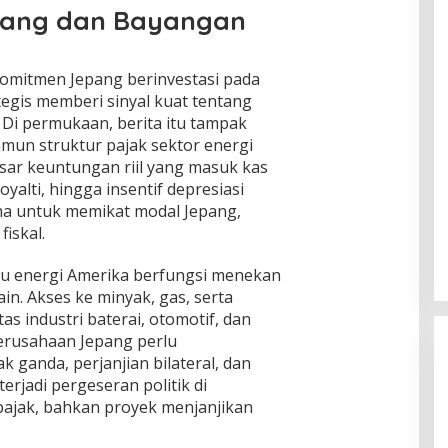
epang dan Bayangan
mitmen Jepang berinvestasi pada
ategis memberi sinyal kuat tentang
 Di permukaan, berita itu tampak
amun struktur pajak sektor energi
ar keuntungan riil yang masuk kas
oyalti, hingga insentif depresiasi
ama untuk memikat modal Jepang,
iskal.
ulu energi Amerika berfungsi menekan
ain. Akses ke minyak, gas, serta
as industri baterai, otomotif, dan
 perusahaan Jepang perlu
ganda, perjanjian bilateral, dan
erjadi pergeseran politik di
pajak, bahkan proyek menjanjikan