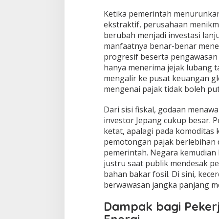
Ketika pemerintah menurunkan 
ekstraktif, perusahaan menikma
berubah menjadi investasi lanj
manfaatnya benar-benar menet
progresif beserta pengawasan 
hanya menerima jejak lubang 
mengalir ke pusat keuangan glo
mengenai pajak tidak boleh putu
Dari sisi fiskal, godaan menaw
investor Jepang cukup besar. 
ketat, apalagi pada komoditas 
pemotongan pajak berlebihan 
pemerintah. Negara kemudian k
justru saat publik mendesak 
bahan bakar fosil. Di sini, kec
berwawasan jangka panjang me
Dampak bagi Pekerj
Energi