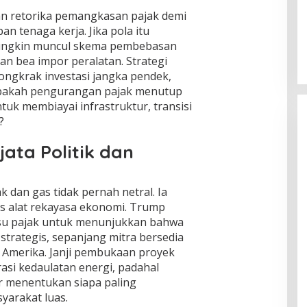
an retorika pemangkasan pajak demi
Global Krisis Air, Nuklir Prancis Ikut
Tersengat
n tenaga kerja. Jika pola itu
 mungkin muncul skema pembebasan
Di Isu Global
|
Agustus 5, 2026
n bea impor peralatan. Strategi
ngkrak investasi jangka pendek,
pakah pengurangan pajak menutup
uk membiayai infrastruktur, transisi
?
ata Politik dan
k dan gas tidak pernah netral. Ia
gus alat rekayasa ekonomi. Trump
u pajak untuk menunjukkan bahwa
 strategis, sepanjang mitra bersedia
 Amerika. Janji pembukaan proyek
asi kedaulatan energi, padahal
ar menentukan siapa paling
yarakat luas.