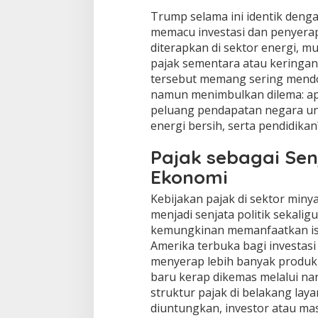
Trump selama ini identik deng
memacu investasi dan penyerapa
diterapkan di sektor energi,
pajak sementara atau keringana
tersebut memang sering mendo
namun menimbulkan dilema: a
peluang pendapatan negara unt
energi bersih, serta pendidikan
Pajak sebagai Senj
Ekonomi
Kebijakan pajak di sektor minya
menjadi senjata politik sekali
kemungkinan memanfaatkan is
Amerika terbuka bagi investasi
menyerap lebih banyak produk
baru kerap dikemas melalui nar
struktur pajak di belakang lay
diuntungkan, investor atau mas