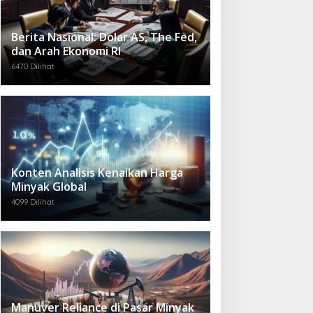
Berita Nasional: Dolar AS, The Fed,
dan Arah Ekonomi RI
6470 Dilihat
Konten Analisis Kenaikan Harga
Minyak Global
4099 Dilihat
Manuver Reliance di Pasar Minyak