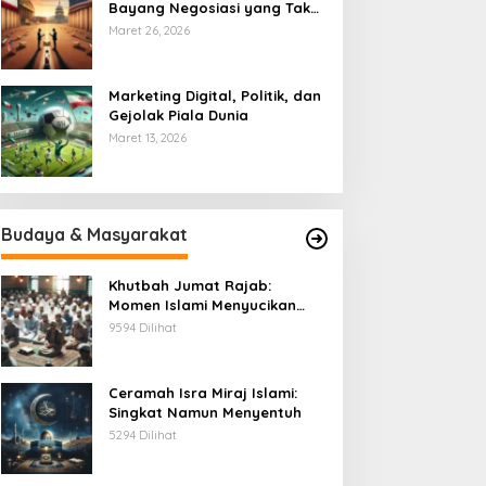
Bayang Negosiasi yang Tak
Pernah Usai
Maret 26, 2026
Marketing Digital, Politik, dan
Gejolak Piala Dunia
Maret 13, 2026
Budaya & Masyarakat
Khutbah Jumat Rajab:
Momen Islami Menyucikan
Hati
9594 Dilihat
Ceramah Isra Miraj Islami:
Singkat Namun Menyentuh
5294 Dilihat