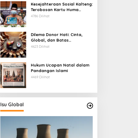
Kesejahteraan Sosial Kalteng:
Terobosan Kartu Huma
Betang
4786 Dilihat
Dilema Donor Hati: Cinta,
Global, dan Batas
Pengorbanan
4623 Dilihat
Hukum Ucapan Natal dalam
Pandangan Islami
4469 Dilihat
Isu Global