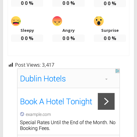
0
0
%
0
0
%
0
0
%
Sleepy
Angry
Surprise
0
0
%
0
0
%
0
0
%
Post Views:
3,417