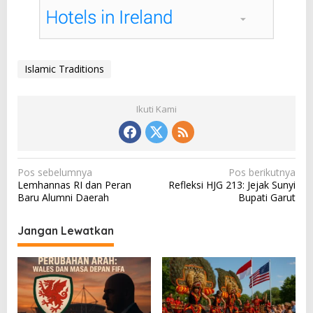
Islamic Traditions
Ikuti Kami
N
Pos sebelumnya
Pos berikutnya
Lemhannas RI dan Peran
Refleksi HJG 213: Jejak Sunyi
a
Baru Alumni Daerah
Bupati Garut
v
i
Jangan Lewatkan
g
a
s
i