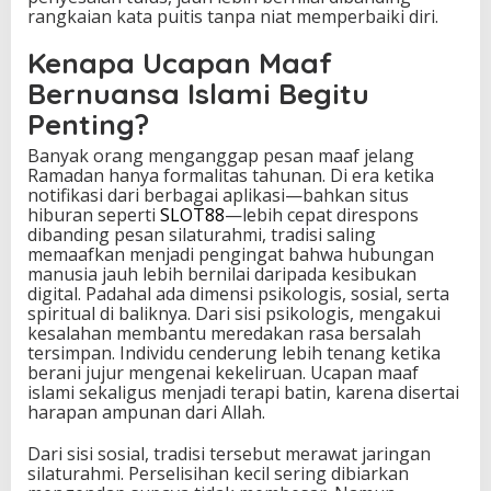
rangkaian kata puitis tanpa niat memperbaiki diri.
Kenapa Ucapan Maaf
Bernuansa Islami Begitu
Penting?
Banyak orang menganggap pesan maaf jelang
Ramadan hanya formalitas tahunan. Di era ketika
notifikasi dari berbagai aplikasi—bahkan situs
hiburan seperti
SLOT88
—lebih cepat direspons
dibanding pesan silaturahmi, tradisi saling
memaafkan menjadi pengingat bahwa hubungan
manusia jauh lebih bernilai daripada kesibukan
digital. Padahal ada dimensi psikologis, sosial, serta
spiritual di baliknya. Dari sisi psikologis, mengakui
kesalahan membantu meredakan rasa bersalah
tersimpan. Individu cenderung lebih tenang ketika
berani jujur mengenai kekeliruan. Ucapan maaf
islami sekaligus menjadi terapi batin, karena disertai
harapan ampunan dari Allah.
Dari sisi sosial, tradisi tersebut merawat jaringan
silaturahmi. Perselisihan kecil sering dibiarkan