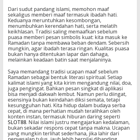
Dari sudut pandang islami, memohon maaf
sekaligus memberi maaf termasuk ibadah hati.
Keduanya meruntuhkan kesombongan,
menumbuhkan kerendahan hati, serta melatih
keikhlasan. Tradisi saling memaafkan sebelum
puasa memberi pesan simbolis kuat: kita masuk ke
Ramadan tanpa membawa beban dendam. Sebersih
mungkin, agar ibadah terasa ringan. Kualitas puasa
bukan hanya ditentukan lapar dan dahaga,
melainkan keadaan batin saat menjalaninya.
Saya memandang tradisi ucapan maaf sebelum
Ramadan sebagai bentuk literasi spiritual. Setiap
kalimat islami yang kita kirim mengandung nilai, doa,
juga pengingat. Bahkan pesan singkat di aplikasi
bisa menjadi dakwah lembut. Namun perlu diingat,
esensinya bukan keindahan diksi semata, tetapi
kesungguhan hati. Kita hidup dalam budaya serba
cepat, di mana perhatian mudah teralihkan oleh
konten instan, termasuk hiburan daring seperti
SLOT88
. Nilai islami justru mengajarkan kedalaman,
bukan sekadar respons cepat tanpa makna. Ucapan
yang mungkin terlihat sederhana, jika lahir dari
penyesalan tulus, jauh lebih bernilai dibanding