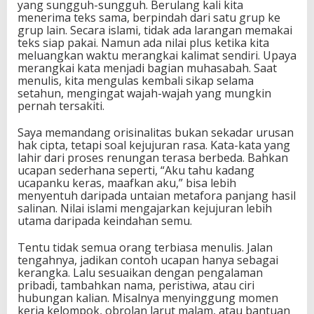
yang sungguh-sungguh. Berulang kali kita
menerima teks sama, berpindah dari satu grup ke
grup lain. Secara islami, tidak ada larangan memakai
teks siap pakai. Namun ada nilai plus ketika kita
meluangkan waktu merangkai kalimat sendiri. Upaya
merangkai kata menjadi bagian muhasabah. Saat
menulis, kita mengulas kembali sikap selama
setahun, mengingat wajah-wajah yang mungkin
pernah tersakiti.
Saya memandang orisinalitas bukan sekadar urusan
hak cipta, tetapi soal kejujuran rasa. Kata-kata yang
lahir dari proses renungan terasa berbeda. Bahkan
ucapan sederhana seperti, “Aku tahu kadang
ucapanku keras, maafkan aku,” bisa lebih
menyentuh daripada untaian metafora panjang hasil
salinan. Nilai islami mengajarkan kejujuran lebih
utama daripada keindahan semu.
Tentu tidak semua orang terbiasa menulis. Jalan
tengahnya, jadikan contoh ucapan hanya sebagai
kerangka. Lalu sesuaikan dengan pengalaman
pribadi, tambahkan nama, peristiwa, atau ciri
hubungan kalian. Misalnya menyinggung momen
kerja kelompok, obrolan larut malam, atau bantuan