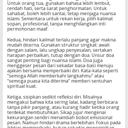
Untuk orang tua, gunakan bahasa lebih lembut,
rendah hati, serta sarat penghormatan. Untuk
sahabat, boleh lebih santai, tetap menjaga nuansa
islami. Sementara untuk rekan kerja, pilih kalimat
sopan, profesional, tanpa menghilangkan inti
permohonan maaf.
Kedua, hindari kalimat terlalu panjang agar makna
mudah dicerna. Gunakan struktur singkat: awali
dengan salam, lalu ungkap penyesalan, sertakan
harapan perbaikan, tutup dengan doa. Unsur doa
sangat penting bagi nuansa islami. Doa juga
menggeser pesan dari sekadar basa-basi menuju
ajakan bersama memperbaiki diri. Kata-kata seperti
“semoga Allah memberkahi langkahmu” atau
“semoga puasa kita diterima” memberi sentuhan
spiritual kuat.
Ketiga, sisipkan sedikit refleksi diri. Misalnya
mengakui bahwa kita sering lalai, kadang berbicara
tanpa pikir panjang, atau kurang hadir ketika orang
terdekat membutuhkan. Sikap jujur mengenai
kekurangan sendiri menambah bobot emosional
pesan. Namun hindari drama berlebihan. Fokus pada
ikhtiar memperbaiki, bukan sekadar menonjolkan