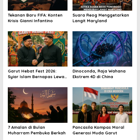
p
o
Tekanan Baru FIFA: Konten
Suara Reog Menggetarkan
Krisis Gianni Infantino
Langit Maryland
s
Garut Hebat Fest 2026:
Dinoconda, Raja Wahana
Syiar Islam Bernapas Lewat
Ekstrem 4D di China
Seni
7 Amalan di Bulan
Pancasila Kompas Moral
Muharram Pembuka Berkah
Generasi Muda Garut