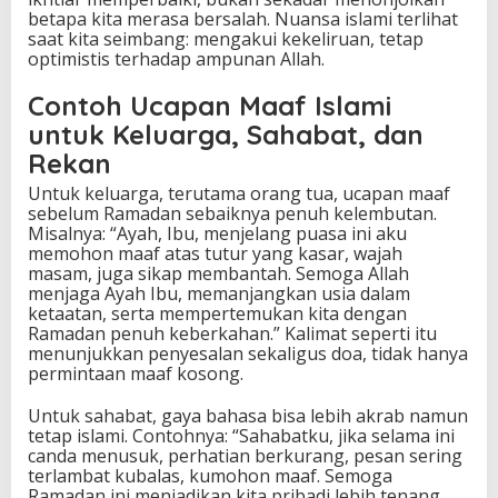
betapa kita merasa bersalah. Nuansa islami terlihat
saat kita seimbang: mengakui kekeliruan, tetap
optimistis terhadap ampunan Allah.
Contoh Ucapan Maaf Islami
untuk Keluarga, Sahabat, dan
Rekan
Untuk keluarga, terutama orang tua, ucapan maaf
sebelum Ramadan sebaiknya penuh kelembutan.
Misalnya: “Ayah, Ibu, menjelang puasa ini aku
memohon maaf atas tutur yang kasar, wajah
masam, juga sikap membantah. Semoga Allah
menjaga Ayah Ibu, memanjangkan usia dalam
ketaatan, serta mempertemukan kita dengan
Ramadan penuh keberkahan.” Kalimat seperti itu
menunjukkan penyesalan sekaligus doa, tidak hanya
permintaan maaf kosong.
Untuk sahabat, gaya bahasa bisa lebih akrab namun
tetap islami. Contohnya: “Sahabatku, jika selama ini
canda menusuk, perhatian berkurang, pesan sering
terlambat kubalas, kumohon maaf. Semoga
Ramadan ini menjadikan kita pribadi lebih tenang,