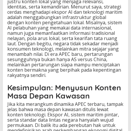
justru konten lokal yang menjaga relevansi,
identitas, serta kemandirian. Menurut saya, strategi
cerdas menghadapi ekspor AI dan teknologi maritim
adalah menggabungkan infrastruktur global
dengan konten pengetahuan lokal. Misalnya, sistem
AI pelabuhan yang memakai data internasional,
namun juga memanfaatkan informasi tradisional
nelayan, pola arus lokal, serta kearifan tata ruang
laut. Dengan begitu, negara tidak sekadar menjadi
konsumen teknologi, melainkan mitra sejajar yang
menambah nilai. Di era APEC baru, pertarungan
sesungguhnya bukan hanya AS versus China,
melainkan pertarungan siapa mampu menciptakan
konten bermakna yang berpihak pada kepentingan
rakyatnya sendiri.
Kesimpulan: Menyusun Konten
Masa Depan Kawasan
Jika kita merangkum dinamika APEC terbaru, tampak
jelas bahwa masa depan kawasan ditulis lewat
konten teknologi. Ekspor AI, sistem maritim pintar,
serta standar data lintas negara hanyalah wujud
permukaan. Di balik itu ada perebutan hak untuk
mendefinisikan arah perkembangan ekonomi digital