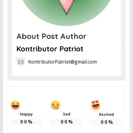
About Post Author
Kontributor Patriot
KontributorPatriot@gmail.com
Happy
Sad
Excited
0
0
%
0
0
%
0
0
%