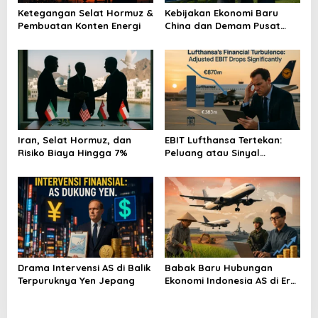
o
Ketegangan Selat Hormuz &
Kebijakan Ekonomi Baru
s
Pembuatan Konten Energi
China dan Demam Pusat
Data AI
Iran, Selat Hormuz, dan
EBIT Lufthansa Tertekan:
Risiko Biaya Hingga 7%
Peluang atau Sinyal
Bahaya?
Drama Intervensi AS di Balik
Babak Baru Hubungan
Terpuruknya Yen Jepang
Ekonomi Indonesia AS di Era
AI