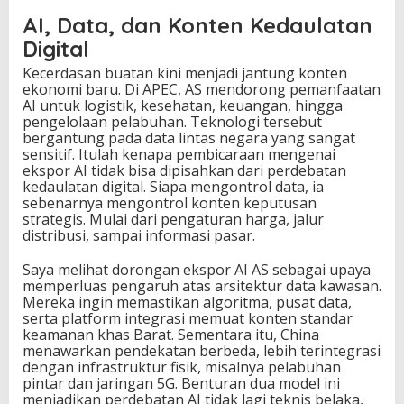
AI, Data, dan Konten Kedaulatan
Digital
Kecerdasan buatan kini menjadi jantung konten
ekonomi baru. Di APEC, AS mendorong pemanfaatan
AI untuk logistik, kesehatan, keuangan, hingga
pengelolaan pelabuhan. Teknologi tersebut
bergantung pada data lintas negara yang sangat
sensitif. Itulah kenapa pembicaraan mengenai
ekspor AI tidak bisa dipisahkan dari perdebatan
kedaulatan digital. Siapa mengontrol data, ia
sebenarnya mengontrol konten keputusan
strategis. Mulai dari pengaturan harga, jalur
distribusi, sampai informasi pasar.
Saya melihat dorongan ekspor AI AS sebagai upaya
memperluas pengaruh atas arsitektur data kawasan.
Mereka ingin memastikan algoritma, pusat data,
serta platform integrasi memuat konten standar
keamanan khas Barat. Sementara itu, China
menawarkan pendekatan berbeda, lebih terintegrasi
dengan infrastruktur fisik, misalnya pelabuhan
pintar dan jaringan 5G. Benturan dua model ini
menjadikan perdebatan AI tidak lagi teknis belaka,