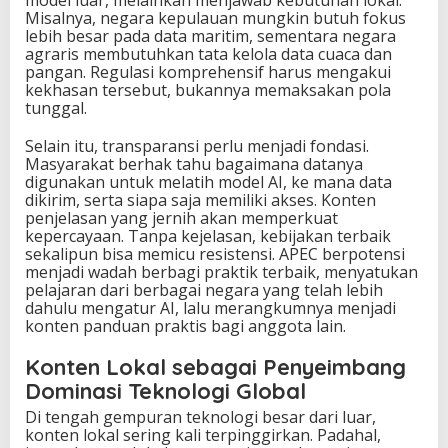
model luar, melainkan menjawab kebutuhan lokal.
Misalnya, negara kepulauan mungkin butuh fokus
lebih besar pada data maritim, sementara negara
agraris membutuhkan tata kelola data cuaca dan
pangan. Regulasi komprehensif harus mengakui
kekhasan tersebut, bukannya memaksakan pola
tunggal.
Selain itu, transparansi perlu menjadi fondasi.
Masyarakat berhak tahu bagaimana datanya
digunakan untuk melatih model AI, ke mana data
dikirim, serta siapa saja memiliki akses. Konten
penjelasan yang jernih akan memperkuat
kepercayaan. Tanpa kejelasan, kebijakan terbaik
sekalipun bisa memicu resistensi. APEC berpotensi
menjadi wadah berbagi praktik terbaik, menyatukan
pelajaran dari berbagai negara yang telah lebih
dahulu mengatur AI, lalu merangkumnya menjadi
konten panduan praktis bagi anggota lain.
Konten Lokal sebagai Penyeimbang
Dominasi Teknologi Global
Di tengah gempuran teknologi besar dari luar,
konten lokal sering kali terpinggirkan. Padahal,