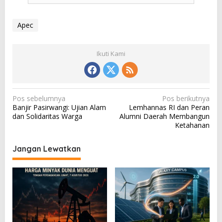
Apec
Ikuti Kami
N
Pos sebelumnya
Pos berikutnya
Banjir Pasirwangi: Ujian Alam
Lemhannas RI dan Peran
a
dan Solidaritas Warga
Alumni Daerah Membangun
v
Ketahanan
i
Jangan Lewatkan
g
a
s
i
p