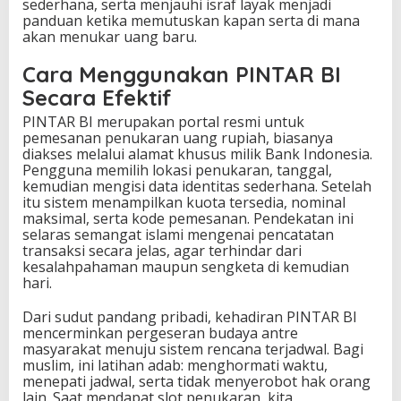
sederhana, serta menjauhi israf layak menjadi
panduan ketika memutuskan kapan serta di mana
akan menukar uang baru.
Cara Menggunakan PINTAR BI
Secara Efektif
PINTAR BI merupakan portal resmi untuk
pemesanan penukaran uang rupiah, biasanya
diakses melalui alamat khusus milik Bank Indonesia.
Pengguna memilih lokasi penukaran, tanggal,
kemudian mengisi data identitas sederhana. Setelah
itu sistem menampilkan kuota tersedia, nominal
maksimal, serta kode pemesanan. Pendekatan ini
selaras semangat islami mengenai pencatatan
transaksi secara jelas, agar terhindar dari
kesalahpahaman maupun sengketa di kemudian
hari.
Dari sudut pandang pribadi, kehadiran PINTAR BI
mencerminkan pergeseran budaya antre
masyarakat menuju sistem rencana terjadwal. Bagi
muslim, ini latihan adab: menghormati waktu,
menepati jadwal, serta tidak menyerobot hak orang
lain. Saat mendapat slot penukaran, kita