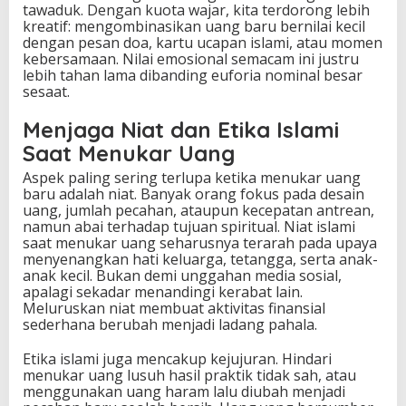
tawaduk. Dengan kuota wajar, kita terdorong lebih
kreatif: mengombinasikan uang baru bernilai kecil
dengan pesan doa, kartu ucapan islami, atau momen
kebersamaan. Nilai emosional semacam ini justru
lebih tahan lama dibanding euforia nominal besar
sesaat.
Menjaga Niat dan Etika Islami
Saat Menukar Uang
Aspek paling sering terlupa ketika menukar uang
baru adalah niat. Banyak orang fokus pada desain
uang, jumlah pecahan, ataupun kecepatan antrean,
namun abai terhadap tujuan spiritual. Niat islami
saat menukar uang seharusnya terarah pada upaya
menyenangkan hati keluarga, tetangga, serta anak-
anak kecil. Bukan demi unggahan media sosial,
apalagi sekadar menandingi kerabat lain.
Meluruskan niat membuat aktivitas finansial
sederhana berubah menjadi ladang pahala.
Etika islami juga mencakup kejujuran. Hindari
menukar uang lusuh hasil praktik tidak sah, atau
menggunakan uang haram lalu diubah menjadi