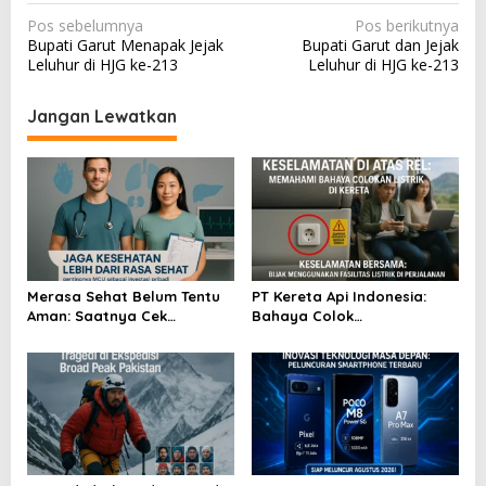
N
Pos sebelumnya
Pos berikutnya
Bupati Garut Menapak Jejak
Bupati Garut dan Jejak
a
Leluhur di HJG ke-213
Leluhur di HJG ke-213
v
i
Jangan Lewatkan
g
a
s
i
p
o
Merasa Sehat Belum Tentu
PT Kereta Api Indonesia:
Aman: Saatnya Cek
Bahaya Colok
s
Kesehatan Menyeluruh
Sembarangan di Gerbong