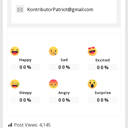
KontributorPatriot@gmail.com
Happy
Sad
Excited
0
0
%
0
0
%
0
0
%
Sleepy
Angry
Surprise
0
0
%
0
0
%
0
0
%
Post Views:
4,145