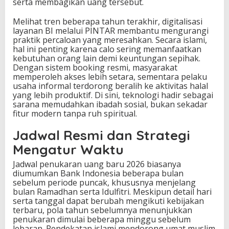
serta membagikan uang tersebut.
Melihat tren beberapa tahun terakhir, digitalisasi
layanan BI melalui PINTAR membantu mengurangi
praktik percaloan yang meresahkan. Secara islami,
hal ini penting karena calo sering memanfaatkan
kebutuhan orang lain demi keuntungan sepihak.
Dengan sistem booking resmi, masyarakat
memperoleh akses lebih setara, sementara pelaku
usaha informal terdorong beralih ke aktivitas halal
yang lebih produktif. Di sini, teknologi hadir sebagai
sarana memudahkan ibadah sosial, bukan sekadar
fitur modern tanpa ruh spiritual.
Jadwal Resmi dan Strategi
Mengatur Waktu
Jadwal penukaran uang baru 2026 biasanya
diumumkan Bank Indonesia beberapa bulan
sebelum periode puncak, khususnya menjelang
bulan Ramadhan serta Idulfitri. Meskipun detail hari
serta tanggal dapat berubah mengikuti kebijakan
terbaru, pola tahun sebelumnya menunjukkan
penukaran dimulai beberapa minggu sebelum
lebaran. Pendekatan islami mendorong umat muslim