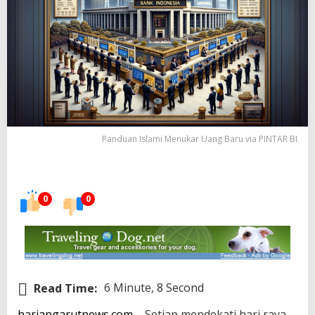
Panduan Islami Menukar Uang Baru via PINTAR BI
0
0
Read Time:
6 Minute, 8 Second
hariangarutnews.com
– Setiap mendekati hari raya,