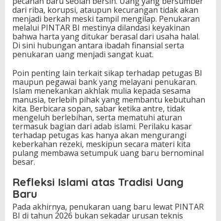
pecahan baru seolah bersih. Uang yang bersumber
dari riba, korupsi, ataupun kecurangan tidak akan
menjadi berkah meski tampil mengilap. Penukaran
melalui PINTAR BI mestinya dilandasi keyakinan
bahwa harta yang ditukar berasal dari usaha halal.
Di sini hubungan antara ibadah finansial serta
penukaran uang menjadi sangat kuat.
Poin penting lain terkait sikap terhadap petugas BI
maupun pegawai bank yang melayani penukaran.
Islam menekankan akhlak mulia kepada sesama
manusia, terlebih pihak yang membantu kebutuhan
kita. Berbicara sopan, sabar ketika antre, tidak
mengeluh berlebihan, serta mematuhi aturan
termasuk bagian dari adab islami. Perilaku kasar
terhadap petugas kas hanya akan mengurangi
keberkahan rezeki, meskipun secara materi kita
pulang membawa setumpuk uang baru bernominal
besar.
Refleksi Islami atas Tradisi Uang
Baru
Pada akhirnya, penukaran uang baru lewat PINTAR
BI di tahun 2026 bukan sekadar urusan teknis