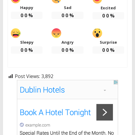
Happy
Sad
Excited
0
0
%
0
0
%
0
0
%
Sleepy
Angry
Surprise
0
0
%
0
0
%
0
0
%
Post Views:
3,892