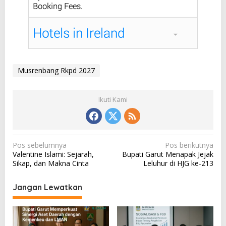
Musrenbang Rkpd 2027
Ikuti Kami
N
Pos sebelumnya
Pos berikutnya
Valentine Islami: Sejarah,
Bupati Garut Menapak Jejak
a
Sikap, dan Makna Cinta
Leluhur di HJG ke-213
v
i
Jangan Lewatkan
g
a