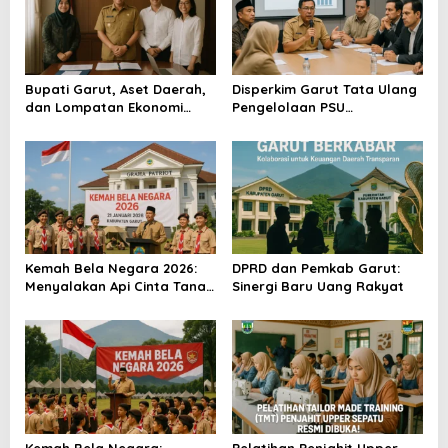
s
i
p
o
Bupati Garut, Aset Daerah,
Disperkim Garut Tata Ulang
dan Lompatan Ekonomi
Pengelolaan PSU
s
Baru
Perumahan
Kemah Bela Negara 2026:
DPRD dan Pemkab Garut:
Menyalakan Api Cinta Tanah
Sinergi Baru Uang Rakyat
Air
Kemah Bela Negara:
Pelatihan Penjahit Upper