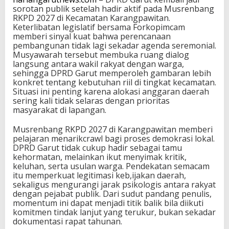
sorotan publik setelah hadir aktif pada Musrenbang
RKPD 2027 di Kecamatan Karangpawitan.
Keterlibatan legislatif bersama Forkopimcam
memberi sinyal kuat bahwa perencanaan
pembangunan tidak lagi sekadar agenda seremonial.
Musyawarah tersebut membuka ruang dialog
langsung antara wakil rakyat dengan warga,
sehingga DPRD Garut memperoleh gambaran lebih
konkret tentang kebutuhan riil di tingkat kecamatan.
Situasi ini penting karena alokasi anggaran daerah
sering kali tidak selaras dengan prioritas
masyarakat di lapangan.
Musrenbang RKPD 2027 di Karangpawitan memberi
pelajaran menarikcrawl bagi proses demokrasi lokal.
DPRD Garut tidak cukup hadir sebagai tamu
kehormatan, melainkan ikut menyimak kritik,
keluhan, serta usulan warga. Pendekatan semacam
itu memperkuat legitimasi keb,ijakan daerah,
sekaligus mengurangi jarak psikologis antara rakyat
dengan pejabat publik. Dari sudut pandang penulis,
momentum ini dapat menjadi titik balik bila diikuti
komitmen tindak lanjut yang terukur, bukan sekadar
dokumentasi rapat tahunan.