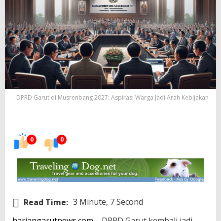
DPRD Garut di Musrenbang 2027: Aspirasi Warga Jadi Arah Kebijakan
0
0
Read Time:
3 Minute, 7 Second
hariangarutnews.com
– DPRD Garut kembali jadi