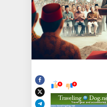
:
M
a
k
n
a
S
t
r
a
t
e
g
i
s
K
D
M
P
M
0
0
e
k
a
r
j