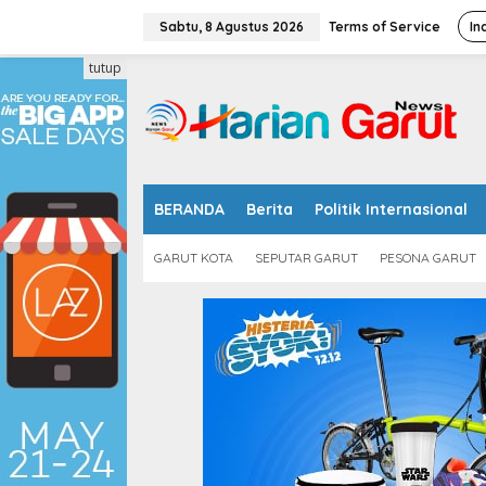
L
e
Sabtu, 8 Agustus 2026
Terms of Service
In
w
a
tutup
t
i
k
e
k
o
n
BERANDA
Berita
Politik Internasional
t
e
GARUT KOTA
SEPUTAR GARUT
PESONA GARUT
n