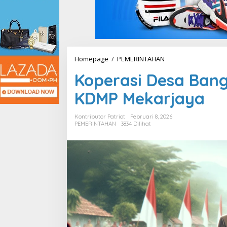
Homepage
/
PEMERINTAHAN
K
o
Koperasi Desa Bang
p
e
KDMP Mekarjaya
r
a
s
Kontributor Patriot
Februari 8, 2026
i
PEMERINTAHAN
3834 Dilihat
D
e
s
a
B
a
n
g
k
i
t