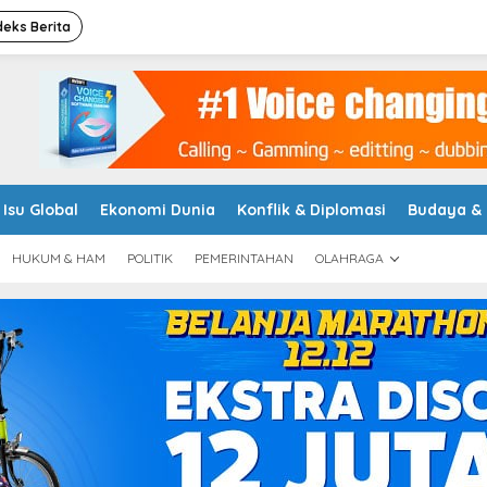
deks Berita
Isu Global
Ekonomi Dunia
Konflik & Diplomasi
Budaya &
HUKUM & HAM
POLITIK
PEMERINTAHAN
OLAHRAGA