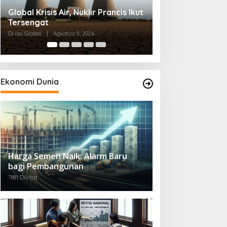
Gelombang Panas Spanyol dan
Mengapa Citra A
Alarm bagi Dunia
Inggris Kian Mer
Di Isu Global
|
Juli 28, 2026
Di Isu Global
|
Juli 4, 2
Ekonomi Dunia
Harga Semen Naik: Alarm Baru
bagi Pembangunan
7881 Dilihat