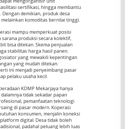
 dapat mengorganisir unit
ilitasi sertifikasi, hingga membantu
. Dengan demikian, produk desa
 melainkan komoditas bernilai tinggi.
perasi mampu memperkuat posisi
 sarana produksi secara kolektif,
it bisa ditekan. Skema penjualan
 stabilitas harga hasil panen.
gosiator yang mewakili kepentingan
angan yang mudah ditekan.
rti ini menjadi penyeimbang pasar
ap pelaku usaha kecil.
keberadaan KDMP Mekarjaya hanya
i dalamnya tidak sekadar papan
ofesional, pemanfaatan teknologi
rsaing di pasar modern. Koperasi
ebutuhan konsumen, menjalin koneksi
latform digital. Desa tidak boleh
adisional, padahal peluang lebih luas