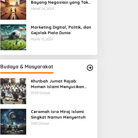
Bayang Negosiasi yang Tak
Pernah Usai
Maret 26, 2026
Marketing Digital, Politik, dan
Gejolak Piala Dunia
Maret 13, 2026
Budaya & Masyarakat
Khutbah Jumat Rajab:
Momen Islami Menyucikan
Hati
9599 Dilihat
Ceramah Isra Miraj Islami:
Singkat Namun Menyentuh
5310 Dilihat