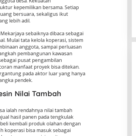
nggota desa. Kekuatan
ktur kepemilikan bersama. Setiap
Global Krisis Air, Nuklir Prancis Ikut
Tersengat
uang bersuara, sekaligus ikut
g lebih adil.
Di Isu Global
|
Agustus 5, 2026
Mekarjaya sebaiknya dibaca sebagai
. Mulai tata kelola koperasi, sistem
mbinaan anggota, sampai perluasan
iap langkah pembangunan kawasan
sebagai pusat pengambilan
oran manfaat proyek bisa ditekan.
ergantung pada aktor luar yang hanya
jangka pendek.
esin Nilai Tambah
sa ialah rendahnya nilai tambah
njual hasil panen pada tengkulak
beli kembali produk olahan dengan
ilah koperasi bisa masuk sebagai