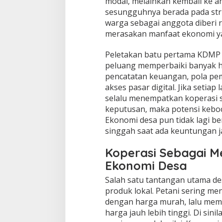
modal, melainkan kembali ke a
sesungguhnya berada pada stru
warga sebagai anggota diberi r
merasakan manfaat ekonomi yan
Peletakan batu pertama KDMP 
peluang memperbaiki banyak hal
pencatatan keuangan, pola pe
akses pasar digital. Jika set
selalu menempatkan koperasi 
keputusan, maka potensi keboc
Ekonomi desa pun tidak lagi b
singgah saat ada keuntungan 
Koperasi Sebagai M
Ekonomi Desa
Salah satu tantangan utama de
produk lokal. Petani sering me
dengan harga murah, lalu mem
harga jauh lebih tinggi. Di sin