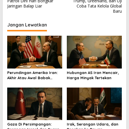
Patroli Dini Hari Bongkar
Trump, Greenland, dan Uji
a
Jaringan Balap Liar
Coba Tata Kelola Global
v
Baru
i
Jangan Lewatkan
g
a
s
i
p
o
Perundingan Amerika Iran:
Hubungan AS Iran Mencair,
s
Akhir Atau Awal Babak
Harga Minyak Tertekan
Baru?
Gaza Di Persimpangan:
Irak, Serangan Udara, dan