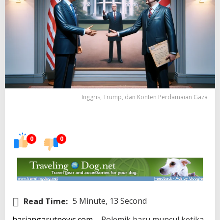
Inggris, Trump, dan Konten Perdamaian Gaza
0
0
Read Time:
5 Minute, 13 Second
hariangarutnews.com
– Polemik baru muncul ketika