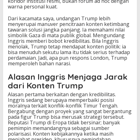
koridor institusi resmi, bukan forum ad hoc dengan
warna personal kuat.
Dari kacamata saya, undangan Trump lebih
menyerupai manuver pencitraan konten ketimbang
tawaran solusi jangka panjang. Ia memahami nilai
simbolik Gaza di mata publik global. Mengundang
Inggris memberi bobot kredibilitas. Bila Inggris
menolak, Trump tetap mendapat konten politik: ia
bisa menuduh sekutu lama itu tidak serius terhadap
perdamaian. Jadi, apa pun respons London, Trump
memperoleh bahan narasi.
Alasan Inggris Menjaga Jarak
dari Konten Trump
Alasan pertama berkaitan dengan kredibilitas.
Inggris sedang berupaya memperbaiki posisi
moralnya terkait konflik-konflik Timur Tengah.
Bergabung dengan proyek yang sangat bergantung
pada figur Trump bisa merusak strategi tersebut.
Reputasi Trump di Eropa tidak bersinar; banyak
pemimpin memandangnya sebagai sumber
polarisasi. Konten kebijakannya ketika masih
menjabat presiden, khususnya pemindahan