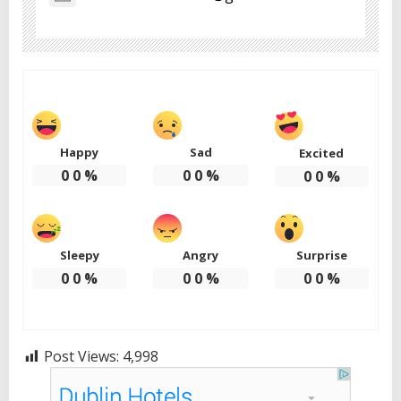
Happy
Sad
Excited
0
0
%
0
0
%
0
0
%
Sleepy
Angry
Surprise
0
0
%
0
0
%
0
0
%
Post Views:
4,998