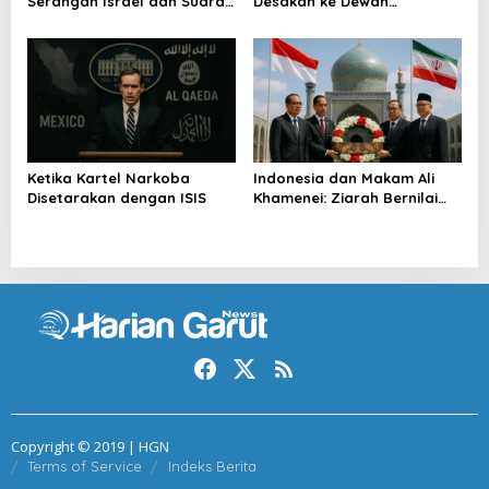
Serangan Israel dan Suara
Desakan ke Dewan
Turkiye
Keamanan
Ketika Kartel Narkoba
Indonesia dan Makam Ali
Disetarakan dengan ISIS
Khamenei: Ziarah Bernilai
Strategis
Copyright © 2019 | HGN
Terms of Service
Indeks Berita