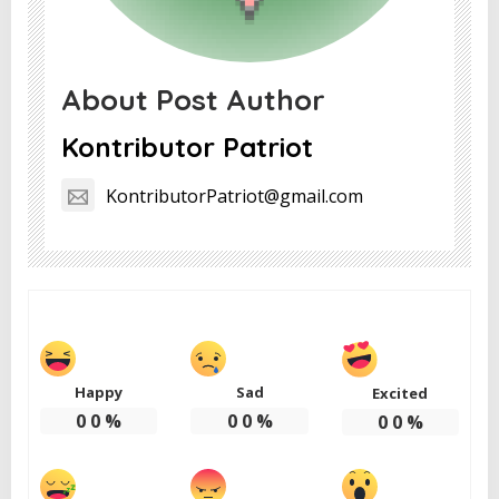
About Post Author
Kontributor Patriot
KontributorPatriot@gmail.com
Happy
Sad
Excited
0
0
%
0
0
%
0
0
%