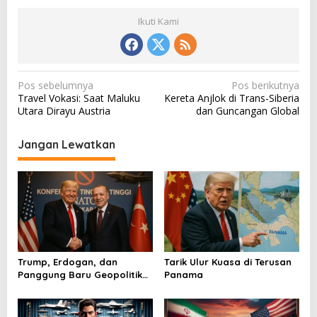
Ikuti Kami
N
Pos sebelumnya
Pos berikutnya
Travel Vokasi: Saat Maluku
Kereta Anjlok di Trans-Siberia
a
Utara Dirayu Austria
dan Guncangan Global
v
i
Jangan Lewatkan
g
a
s
i
p
o
Trump, Erdogan, dan
Tarik Ulur Kuasa di Terusan
Panggung Baru Geopolitik
Panama
s
Dunia