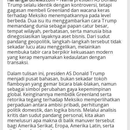
Trump selalu identik dengan kontroversi, tetapi
gagasan membeli Greenland dan wacana keras
terhadap Meksiko menempatkannya pada level
berbeda. Dua isu itu menggambarkan cara Trump
memandang dunia sebagai papan catur besar,
tempat wilayah, perbatasan, serta manusia bisa
dinegosiasikan layaknya aset bisnis. Dari sudut
pandang geopolitik, langkah-langkah tersebut tidak
sekadar lucu atau menggelikan, melainkan
membuka tabir cara berpikir kekuasaan modern
yang kerap menyamakan kedaulatan dengan
transaksi.
Dalam tulisan ini, presiden AS Donald Trump
menjadi pusat bahasan, bukan sekadar tokoh
flamboyan yang gemar bicara blak‑blakan, namun
sebagai simbol perubahan gaya kepemimpinan
global. Keinginannya membidik Greenland serta
retorika tegang terhadap Meksiko memperlihatkan
perpaduan antara ambisi pribadi, perhitungan
politik domestik, dan logika bisnis. Melalui analisis
kritis dan sudut pandang personal, kita akan
menelusuri apa makna di balik manuver tersebut
bagi Amerika Serikat, Eropa, Amerika Latin, serta