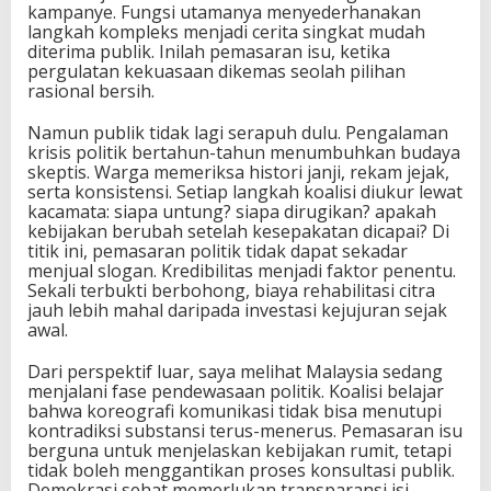
kampanye. Fungsi utamanya menyederhanakan
langkah kompleks menjadi cerita singkat mudah
diterima publik. Inilah pemasaran isu, ketika
pergulatan kekuasaan dikemas seolah pilihan
rasional bersih.
Namun publik tidak lagi serapuh dulu. Pengalaman
krisis politik bertahun-tahun menumbuhkan budaya
skeptis. Warga memeriksa histori janji, rekam jejak,
serta konsistensi. Setiap langkah koalisi diukur lewat
kacamata: siapa untung? siapa dirugikan? apakah
kebijakan berubah setelah kesepakatan dicapai? Di
titik ini, pemasaran politik tidak dapat sekadar
menjual slogan. Kredibilitas menjadi faktor penentu.
Sekali terbukti berbohong, biaya rehabilitasi citra
jauh lebih mahal daripada investasi kejujuran sejak
awal.
Dari perspektif luar, saya melihat Malaysia sedang
menjalani fase pendewasaan politik. Koalisi belajar
bahwa koreografi komunikasi tidak bisa menutupi
kontradiksi substansi terus-menerus. Pemasaran isu
berguna untuk menjelaskan kebijakan rumit, tetapi
tidak boleh menggantikan proses konsultasi publik.
Demokrasi sehat memerlukan transparansi isi