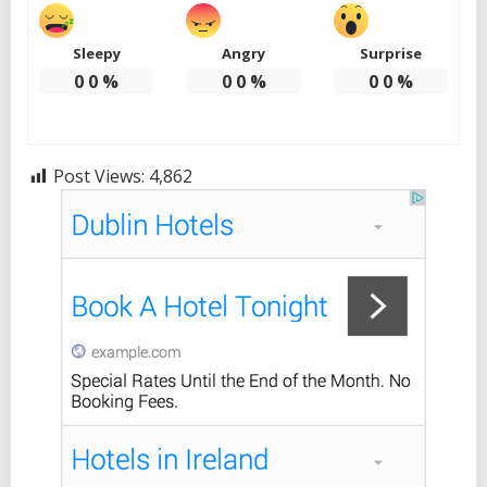
Sleepy
Angry
Surprise
0
0
%
0
0
%
0
0
%
Post Views:
4,862