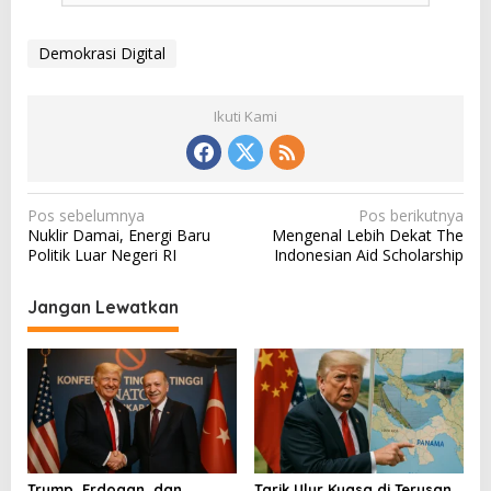
Demokrasi Digital
Ikuti Kami
N
Pos sebelumnya
Pos berikutnya
Nuklir Damai, Energi Baru
Mengenal Lebih Dekat The
a
Politik Luar Negeri RI
Indonesian Aid Scholarship
v
i
Jangan Lewatkan
g
a
s
i
p
o
Trump, Erdogan, dan
Tarik Ulur Kuasa di Terusan