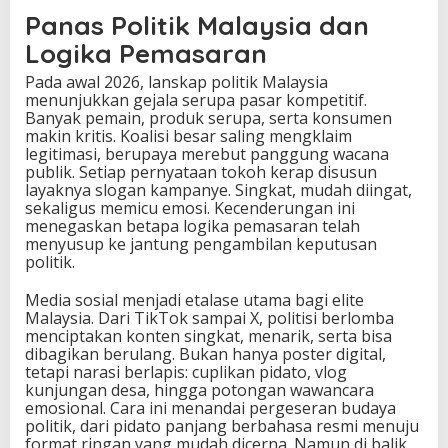
Panas Politik Malaysia dan
Logika Pemasaran
Pada awal 2026, lanskap politik Malaysia
menunjukkan gejala serupa pasar kompetitif.
Banyak pemain, produk serupa, serta konsumen
makin kritis. Koalisi besar saling mengklaim
legitimasi, berupaya merebut panggung wacana
publik. Setiap pernyataan tokoh kerap disusun
layaknya slogan kampanye. Singkat, mudah diingat,
sekaligus memicu emosi. Kecenderungan ini
menegaskan betapa logika pemasaran telah
menyusup ke jantung pengambilan keputusan
politik.
Media sosial menjadi etalase utama bagi elite
Malaysia. Dari TikTok sampai X, politisi berlomba
menciptakan konten singkat, menarik, serta bisa
dibagikan berulang. Bukan hanya poster digital,
tetapi narasi berlapis: cuplikan pidato, vlog
kunjungan desa, hingga potongan wawancara
emosional. Cara ini menandai pergeseran budaya
politik, dari pidato panjang berbahasa resmi menuju
format ringan yang mudah dicerna. Namun di balik