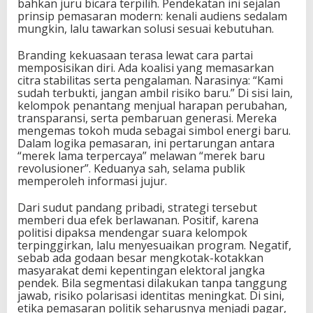
bahkan juru bicara terpilih. Pendekatan ini sejalan
prinsip pemasaran modern: kenali audiens sedalam
mungkin, lalu tawarkan solusi sesuai kebutuhan.
Branding kekuasaan terasa lewat cara partai
memposisikan diri. Ada koalisi yang memasarkan
citra stabilitas serta pengalaman. Narasinya: “Kami
sudah terbukti, jangan ambil risiko baru.” Di sisi lain,
kelompok penantang menjual harapan perubahan,
transparansi, serta pembaruan generasi. Mereka
mengemas tokoh muda sebagai simbol energi baru.
Dalam logika pemasaran, ini pertarungan antara
“merek lama terpercaya” melawan “merek baru
revolusioner”. Keduanya sah, selama publik
memperoleh informasi jujur.
Dari sudut pandang pribadi, strategi tersebut
memberi dua efek berlawanan. Positif, karena
politisi dipaksa mendengar suara kelompok
terpinggirkan, lalu menyesuaikan program. Negatif,
sebab ada godaan besar mengkotak-kotakkan
masyarakat demi kepentingan elektoral jangka
pendek. Bila segmentasi dilakukan tanpa tanggung
jawab, risiko polarisasi identitas meningkat. Di sini,
etika pemasaran politik seharusnya menjadi pagar,