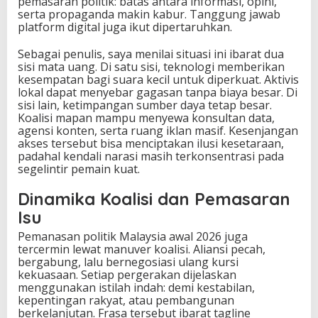
pemasaran politik: batas antara informasi, opini,
serta propaganda makin kabur. Tanggung jawab
platform digital juga ikut dipertaruhkan.
Sebagai penulis, saya menilai situasi ini ibarat dua
sisi mata uang. Di satu sisi, teknologi memberikan
kesempatan bagi suara kecil untuk diperkuat. Aktivis
lokal dapat menyebar gagasan tanpa biaya besar. Di
sisi lain, ketimpangan sumber daya tetap besar.
Koalisi mapan mampu menyewa konsultan data,
agensi konten, serta ruang iklan masif. Kesenjangan
akses tersebut bisa menciptakan ilusi kesetaraan,
padahal kendali narasi masih terkonsentrasi pada
segelintir pemain kuat.
Dinamika Koalisi dan Pemasaran
Isu
Pemanasan politik Malaysia awal 2026 juga
tercermin lewat manuver koalisi. Aliansi pecah,
bergabung, lalu bernegosiasi ulang kursi
kekuasaan. Setiap pergerakan dijelaskan
menggunakan istilah indah: demi kestabilan,
kepentingan rakyat, atau pembangunan
berkelanjutan. Frasa tersebut ibarat tagline