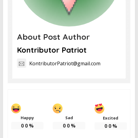
About Post Author
Kontributor Patriot
KontributorPatriot@gmail.com
Happy
Sad
Excited
0
0
%
0
0
%
0
0
%