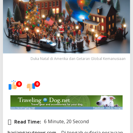
Duka Natal di Amerika dan Getaran Global Kemanusiaan
0
0
Read Time:
6 Minute, 20 Second
hariangarutnews.com
– Di tengah euforia perayaan