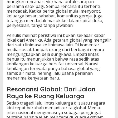
mungkin rencana sederhana untuk sarapan
bersama esok pagi. Semua rencana itu terhenti
mendadak. Ketika berita global mulai menyorot,
keluarga besar, sahabat, komunitas gereja, juga
tetangga mendadak masuk ke dalam spiral duka,
penyesalan, tanya tanpa jawaban.
Penulis melihat peristiwa ini bukan sekadar kabar
lokal dari Amerika. Ada getaran global yang mengalir
dari satu linimasa ke linimasa lain. Di komentar
media sosial, tampak orang dari berbagai negara
mengungkapkan bela sungkawa. Empati lintas
benua itu menunjukkan bahwa rasa sedih atas
kehilangan keluarga bersifat universal. Narasi
kehilangan ternyata punya bahasa global yang
sama: air mata, hening, lalu usaha perlahan
menerima kenyataan baru.
Resonansi Global: Dari Jalan
Raya ke Ruang Keluarga
Setiap tragedi lalu lintas keluarga di suatu negara
kini cepat berubah menjadi cerita global. Media
internasional mengemasnya sebagai pengingat
tentang bahaya lelah mengemudi, cuaca ekstrem,