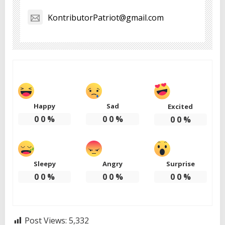
KontributorPatriot@gmail.com
Happy
Sad
Excited
0
0
%
0
0
%
0
0
%
Sleepy
Angry
Surprise
0
0
%
0
0
%
0
0
%
Post Views:
5,332