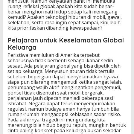
menusuk. Namun kenyataan pahit ini membuka
ruang refleksi global: apakah kita sudah benar-
benar menghormati hidup setiap kali memegang
kemudi? Apakah teknologi hiburan di mobil, gawai,
kelelahan, serta rasa ingin cepat sampai, kini lebih
kita prioritaskan dibanding kewaspadaan?
Pelajaran untuk Keselamatan Global
Keluarga
Peristiwa memilukan di Amerika tersebut
seharusnya tidak berhenti sebagai kabar sedih
sesaat. Ada pelajaran global yang bisa dipetik oleh
setiap keluarga. Menyusun aturan tidak tertulis
sebelum bepergian dapat menyelamatkan nyawa:
siapa pun dilarang mengemudi ketika sangat lelah,
penumpang wajib aktif mengingatkan pengemudi,
ponsel tidak disentuh saat mobil bergerak,
perjalanan jauh dipecah menjadi beberapa sesi
istirahat. Negara dapat terus menyempurnakan
regulasi, namun budaya aman hanya tumbuh bila
rumah-rumah mengadopsi kebiasaan sadar risiko.
Pada akhirnya, tragedi ini mengundang kita
merenung: bila hidup begitu rapuh, mungkin bentuk
cinta paling konkret pada keluarga bukan sekadar