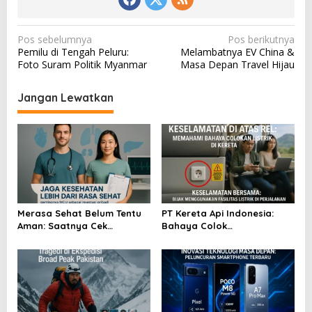
N
Pos sebelumnya
Pos berikutnya
Pemilu di Tengah Peluru:
Melambatnya EV China &
a
Foto Suram Politik Myanmar
Masa Depan Travel Hijau
v
i
Jangan Lewatkan
g
a
s
i
p
o
Merasa Sehat Belum Tentu
PT Kereta Api Indonesia:
Aman: Saatnya Cek
Bahaya Colok
s
Kesehatan Menyeluruh
Sembarangan di Gerbong