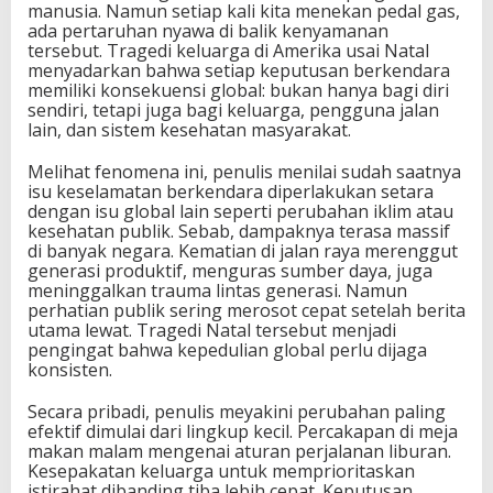
manusia. Namun setiap kali kita menekan pedal gas,
ada pertaruhan nyawa di balik kenyamanan
tersebut. Tragedi keluarga di Amerika usai Natal
menyadarkan bahwa setiap keputusan berkendara
memiliki konsekuensi global: bukan hanya bagi diri
sendiri, tetapi juga bagi keluarga, pengguna jalan
lain, dan sistem kesehatan masyarakat.
Melihat fenomena ini, penulis menilai sudah saatnya
isu keselamatan berkendara diperlakukan setara
dengan isu global lain seperti perubahan iklim atau
kesehatan publik. Sebab, dampaknya terasa massif
di banyak negara. Kematian di jalan raya merenggut
generasi produktif, menguras sumber daya, juga
meninggalkan trauma lintas generasi. Namun
perhatian publik sering merosot cepat setelah berita
utama lewat. Tragedi Natal tersebut menjadi
pengingat bahwa kepedulian global perlu dijaga
konsisten.
Secara pribadi, penulis meyakini perubahan paling
efektif dimulai dari lingkup kecil. Percakapan di meja
makan malam mengenai aturan perjalanan liburan.
Kesepakatan keluarga untuk memprioritaskan
istirahat dibanding tiba lebih cepat. Keputusan