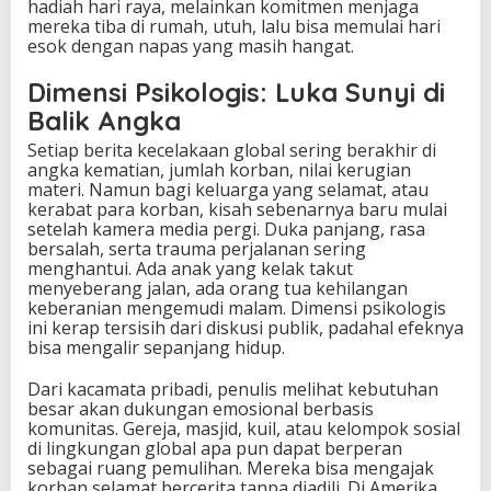
hadiah hari raya, melainkan komitmen menjaga
mereka tiba di rumah, utuh, lalu bisa memulai hari
esok dengan napas yang masih hangat.
Dimensi Psikologis: Luka Sunyi di
Balik Angka
Setiap berita kecelakaan global sering berakhir di
angka kematian, jumlah korban, nilai kerugian
materi. Namun bagi keluarga yang selamat, atau
kerabat para korban, kisah sebenarnya baru mulai
setelah kamera media pergi. Duka panjang, rasa
bersalah, serta trauma perjalanan sering
menghantui. Ada anak yang kelak takut
menyeberang jalan, ada orang tua kehilangan
keberanian mengemudi malam. Dimensi psikologis
ini kerap tersisih dari diskusi publik, padahal efeknya
bisa mengalir sepanjang hidup.
Dari kacamata pribadi, penulis melihat kebutuhan
besar akan dukungan emosional berbasis
komunitas. Gereja, masjid, kuil, atau kelompok sosial
di lingkungan global apa pun dapat berperan
sebagai ruang pemulihan. Mereka bisa mengajak
korban selamat bercerita tanpa diadili. Di Amerika,