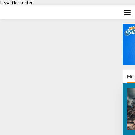
Lewati ke konten
Mit