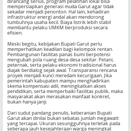
dirancang serius, program pelatihan lokal bisa
mempersiapkan generasi muda Garut agar tidak
sekadar menjadi penonton. Hal lain, kehadiran
infrastruktur energi andal akan mendorong
tumbuhnya usaha kecil. Biaya listrik lebih stabil
membantu pelaku UMKM berproduksi secara
efisien.
Meski begitu, kebijakan Bupati Garut perlu
memperhatikan keadilan bagi kelompok rentan.
Pembangunan fasilitas panas bumi berpotensi
mengubah pola ruang desa-desa sekitar. Petani,
peternak, serta pelaku ekonomi tradisional harus
diajak berdialog sejak awal. Transparansi rencana
proyek menjadi kunci meredam kecurigaan. Jika
pemerintah kabupaten mampu menghadirkan
skema kompensasi adil, meningkatkan akses
pendidikan, serta memperbaiki fasilitas publik, maka
masyarakat akan merasakan manfaat konkret,
bukan hanya janji.
Dari sudut pandang penulis, keberanian Bupati
Garut akan dinilai bukan sebatas jumlah megawatt
yang tercapai. Ukuran sesungguhnya terletak pada
seberapa jauh kesejahteraan warga meningkat