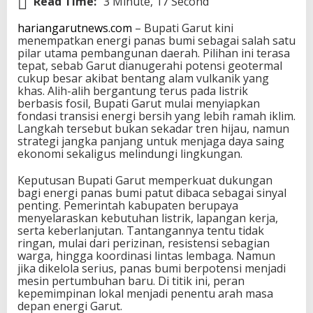
Read Time:
3 Minute, 17 Second
hariangarutnews.com
– Bupati Garut kini
menempatkan energi panas bumi sebagai salah satu
pilar utama pembangunan daerah. Pilihan ini terasa
tepat, sebab Garut dianugerahi potensi geotermal
cukup besar akibat bentang alam vulkanik yang
khas. Alih-alih bergantung terus pada listrik
berbasis fosil, Bupati Garut mulai menyiapkan
fondasi transisi energi bersih yang lebih ramah iklim.
Langkah tersebut bukan sekadar tren hijau, namun
strategi jangka panjang untuk menjaga daya saing
ekonomi sekaligus melindungi lingkungan.
Keputusan Bupati Garut memperkuat dukungan
bagi energi panas bumi patut dibaca sebagai sinyal
penting. Pemerintah kabupaten berupaya
menyelaraskan kebutuhan listrik, lapangan kerja,
serta keberlanjutan. Tantangannya tentu tidak
ringan, mulai dari perizinan, resistensi sebagian
warga, hingga koordinasi lintas lembaga. Namun
jika dikelola serius, panas bumi berpotensi menjadi
mesin pertumbuhan baru. Di titik ini, peran
kepemimpinan lokal menjadi penentu arah masa
depan energi Garut.