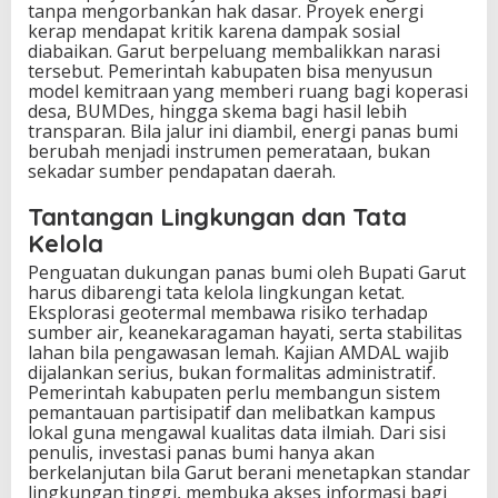
tanpa mengorbankan hak dasar. Proyek energi
kerap mendapat kritik karena dampak sosial
diabaikan. Garut berpeluang membalikkan narasi
tersebut. Pemerintah kabupaten bisa menyusun
model kemitraan yang memberi ruang bagi koperasi
desa, BUMDes, hingga skema bagi hasil lebih
transparan. Bila jalur ini diambil, energi panas bumi
berubah menjadi instrumen pemerataan, bukan
sekadar sumber pendapatan daerah.
Tantangan Lingkungan dan Tata
Kelola
Penguatan dukungan panas bumi oleh Bupati Garut
harus dibarengi tata kelola lingkungan ketat.
Eksplorasi geotermal membawa risiko terhadap
sumber air, keanekaragaman hayati, serta stabilitas
lahan bila pengawasan lemah. Kajian AMDAL wajib
dijalankan serius, bukan formalitas administratif.
Pemerintah kabupaten perlu membangun sistem
pemantauan partisipatif dan melibatkan kampus
lokal guna mengawal kualitas data ilmiah. Dari sisi
penulis, investasi panas bumi hanya akan
berkelanjutan bila Garut berani menetapkan standar
lingkungan tinggi, membuka akses informasi bagi