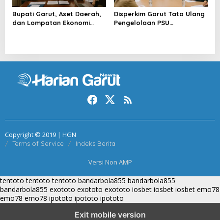
Bupati Garut, Aset Daerah,
Disperkim Garut Tata Ulang
dan Lompatan Ekonomi
Pengelolaan PSU
Baru
Perumahan
Copyright © 2019 | HGN
Terms of Service
Indeks Berita
Versi Non AMP
tentoto
tentoto
tentoto
bandarbola855
bandarbola855
bandarbola855
exototo
exototo
exototo
iosbet
iosbet
iosbet
emo78
emo78
emo78
ipototo
ipototo
ipototo
Exit mobile version