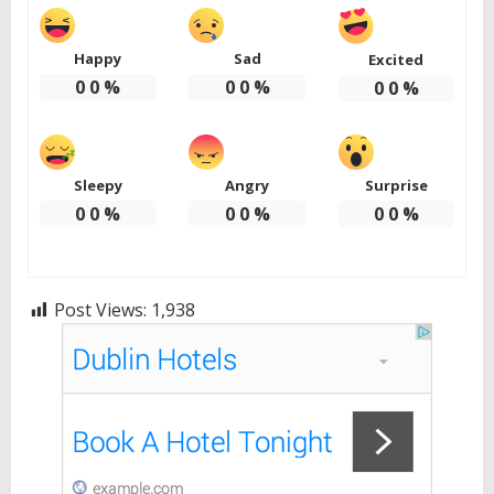
Happy
Sad
Excited
0
0
%
0
0
%
0
0
%
Sleepy
Angry
Surprise
0
0
%
0
0
%
0
0
%
Post Views:
1,938