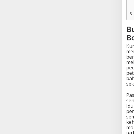
B
B
Kun
mem
ber
mel
ped
pet
bah
sek
Pas
sen
Idu
pen
sem
keh
mo
ter