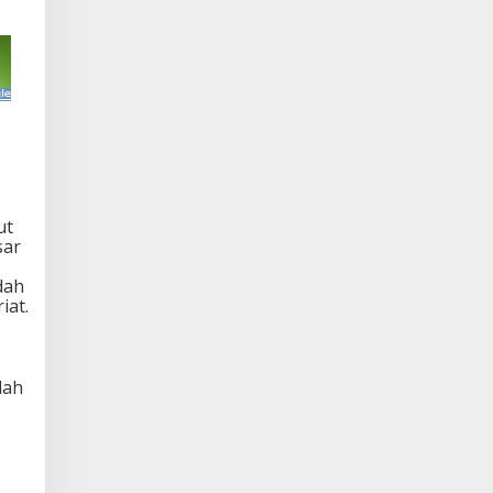
ut
sar
dah
iat.
dah