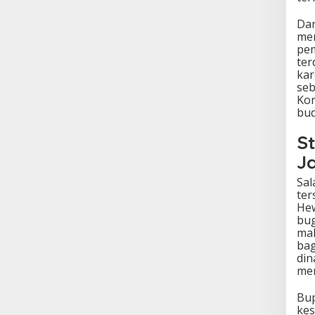
Dar
mem
pem
ter
kar
seb
Kon
bud
S
Ja
Sal
ter
Hew
bug
mak
bag
din
men
Bup
kes