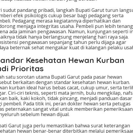
i sudut pandang pribadi, langkah Bupati Garut turun lang
beri efek psikologis cukup besar bagi pedagang serta
beli. Pedagang merasa kegiatannya diperhatikan dan
dorong menjaga integritas usaha. Pembeli pun lebih tenang
ena ada jaminan pengawasan. Namun, kunjungan seperti in
aiknya tidak hanya berlangsung menjelang hari raya saja.
sistensi pengawasan sepanjang tahun perlu dijaga agar
aya beternak sehat mengakar kuat di kalangan pelaku usa
tandar Kesehatan Hewan Kurban
di Prioritas
ah satu sorotan utama Bupati Garut pada pasar hewan
sebut berkaitan dengan standar kesehatan hewan kurban.
an kurban ideal harus bebas cacat, cukup umur, serta terli
ar. Ciri-ciri teknis, seperti mata jernih, bulu mengkilap, naf
an baik, kaki kokoh, tidak pincang, menjadi panduan dasar
i pembeli. Pada titik ini, peran dokter hewan serta petugas
as peternakan sangat vital untuk memberikan pemeriksaan
yeluruh sebelum hewan dijual.
ati Garut juga perlu memastikan bahwa surat keterangan
ehatan hewan benar-benar diterbitkan melalui pemeriksaa