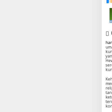
har
uma
kur
yan
Hew
ser
kur
Keh
mem
rel
tan
ket
ter
kon