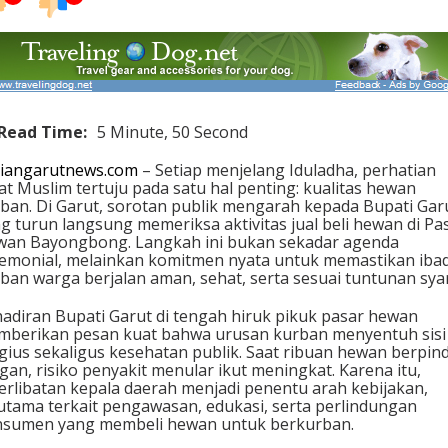
Read Time:
5 Minute, 50 Second
iangarutnews.com
– Setiap menjelang Iduladha, perhatian
t Muslim tertuju pada satu hal penting: kualitas hewan
ban. Di Garut, sorotan publik mengarah kepada Bupati Gar
g turun langsung memeriksa aktivitas jual beli hewan di Pa
an Bayongbong. Langkah ini bukan sekadar agenda
emonial, melainkan komitmen nyata untuk memastikan iba
ban warga berjalan aman, sehat, serta sesuai tuntunan syar
adiran Bupati Garut di tengah hiruk pikuk pasar hewan
berikan pesan kuat bahwa urusan kurban menyentuh sisi
igius sekaligus kesehatan publik. Saat ribuan hewan berpin
gan, risiko penyakit menular ikut meningkat. Karena itu,
erlibatan kepala daerah menjadi penentu arah kebijakan,
utama terkait pengawasan, edukasi, serta perlindungan
sumen yang membeli hewan untuk berkurban.