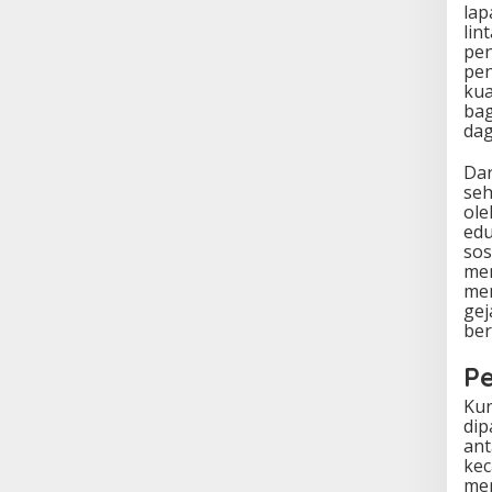
lap
lin
pen
pen
kua
bag
dag
Dar
seh
ole
edu
sos
mer
men
gej
ber
Pe
Kun
dip
ant
kec
men