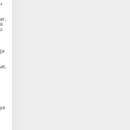
u
ar,
ik
i
ga
at,
nya