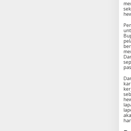
mem
sek
hew
Pem
unt
Bup
pel
ber
men
Dam
sep
pas
Dar
kar
ker
seb
hew
lap
lap
aka
har