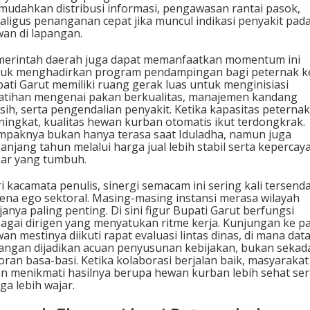
udahkan distribusi informasi, pengawasan rantai pasok,
aligus penanganan cepat jika muncul indikasi penyakit pad
an di lapangan.
erintah daerah juga dapat memanfaatkan momentum ini
uk menghadirkan program pendampingan bagi peternak kec
ati Garut memiliki ruang gerak luas untuk menginisiasi
atihan mengenai pakan berkualitas, manajemen kandang
sih, serta pengendalian penyakit. Ketika kapasitas peternak
ingkat, kualitas hewan kurban otomatis ikut terdongkrak.
paknya bukan hanya terasa saat Iduladha, namun juga
anjang tahun melalui harga jual lebih stabil serta kepercay
ar yang tumbuh.
i kacamata penulis, sinergi semacam ini sering kali tersend
ena ego sektoral. Masing-masing instansi merasa wilayah
janya paling penting. Di sini figur Bupati Garut berfungsi
agai dirigen yang menyatukan ritme kerja. Kunjungan ke p
an mestinya diikuti rapat evaluasi lintas dinas, di mana dat
angan dijadikan acuan penyusunan kebijakan, bukan sekad
oran basa-basi. Ketika kolaborasi berjalan baik, masyarakat
n menikmati hasilnya berupa hewan kurban lebih sehat ser
ga lebih wajar.