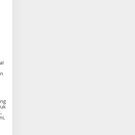
al
an
ang
ruk
,
ni,