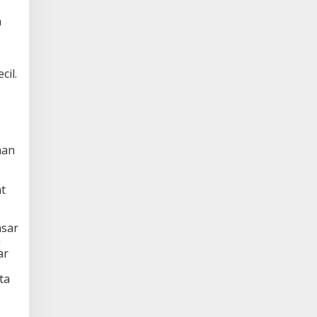
a
il.
aan
at
asar
a
ar
ta