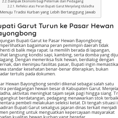
Dampak Ekonomi bagi Peternak dan Pedagang
Refleksi atas Peran Bupati Garut Menjelang Iduladha
Menuju Tradisi Kurban yang Lebih Bertanggung Jawab
upati Garut Turun ke Pasar Hewan
ayongbong
jungan Bupati Garut ke Pasar Hewan Bayongbong
perlihatkan bagaimana peran pemimpin daerah tidak
henti di balik meja rapat. Ia memilih berada di lapangan,
ihat langsung kondisi sapi, kambing, serta domba yang diju
agang. Dengan memeriksa fisik hewan, berdialog dengan
ernak, dan meninjau fasilitas pasar, Bupati ingin memastik
wa standar kesehatan benar-benar diterapkan, bukan
adar tertulis pada dokumen.
ar Hewan Bayongbong sendiri dikenal sebagai salah satu
tra perdagangan hewan besar di Kabupaten Garut. Menjel
ladha, aktivitas meningkat tajam sejak pagi hingga siang. T
gangkut berdatangan, pedagang menawarkan stok terbaik
entara pembeli melakukan seleksi ketat. Di tengah situasi i
adiran Bupati Garut sekaligus jajaran dinas terkait menjadi
men penting untuk menguatkan kepercayaan masyarakat
hadap kualitas hewan kurban yang beredar.