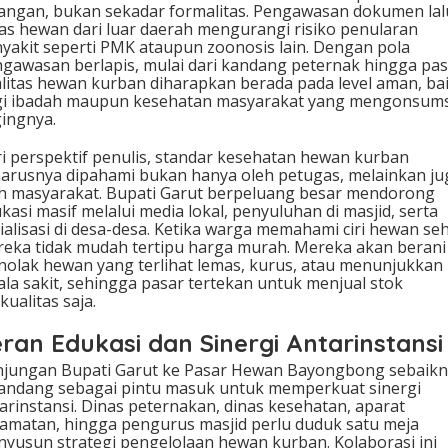
angan, bukan sekadar formalitas. Pengawasan dokumen lal
tas hewan dari luar daerah mengurangi risiko penularan
yakit seperti PMK ataupun zoonosis lain. Dengan pola
gawasan berlapis, mulai dari kandang peternak hingga pas
litas hewan kurban diharapkan berada pada level aman, ba
i ibadah maupun kesehatan masyarakat yang mengonsums
ingnya.
i perspektif penulis, standar kesehatan hewan kurban
arusnya dipahami bukan hanya oleh petugas, melainkan ju
h masyarakat. Bupati Garut berpeluang besar mendorong
kasi masif melalui media lokal, penyuluhan di masjid, serta
ialisasi di desa-desa. Ketika warga memahami ciri hewan seh
eka tidak mudah tertipu harga murah. Mereka akan berani
olak hewan yang terlihat lemas, kurus, atau menunjukkan
ala sakit, sehingga pasar tertekan untuk menjual stok
kualitas saja.
ran Edukasi dan Sinergi Antarinstansi
jungan Bupati Garut ke Pasar Hewan Bayongbong sebaik
andang sebagai pintu masuk untuk memperkuat sinergi
arinstansi. Dinas peternakan, dinas kesehatan, aparat
amatan, hingga pengurus masjid perlu duduk satu meja
yusun strategi pengelolaan hewan kurban. Kolaborasi ini