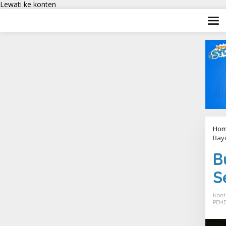
Lewati ke konten
Hom
Bay
B
S
Kont
PEM