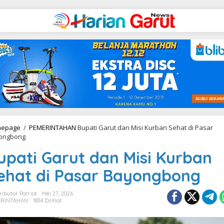
epage
/
PEMERINTAHAN
Bupati Garut dan Misi Kurban Sehat di Pasar
ongbong
upati Garut dan Misi Kurban
ehat di Pasar Bayongbong
ributor Patriot
Mei 27, 2026
ERINTAHAN
1834 Dilihat